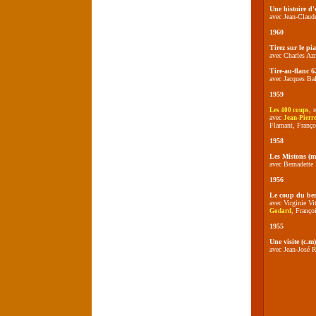
Une histoire d'
avec Jean-Claud
1960
Tirez sur le pia
avec Charles Az
Tire-au-flanc 6
avec Jacques Bal
1959
, 
Les 400 coups
avec
Jean-Pierr
Flamant, Franço
1958
Les Mistons (m
avec Bernadette
1956
Le coup du ber
avec Virginie Vi
, Franço
Godard
1955
Une visite (c.m)
avec Jean-José 