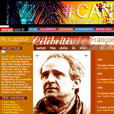
FILMS
CELEBRITES
DOSSIERS
EVENEMENTS
ENTREVUES
David Lynch
, Lion d'or et
Palme d'or, n'a pas tourné
1983
de long métrage depuis
2006. Une longue absence.
Vivement dima
Heureusement il nous a
avec
Fanny Ard
offert une suite à Twin
peaks pour la télé. Et on
1981
peut voir ses photos
fétéchistes dans
La femme d'à c
l'exposition de Louboutin
au Palais de la Porte
avec
Gérard Dep
dorée. Il vient aussi de
terminer un court métrage.
1980
Elephant Man ressort cette
semaine en salles.
Le dernier mét
avec Andréa Ferr
1979
Aure Atika
Edouard Baer
Juliette Binoche
L'amour en fui
Romane Bohringer
avec
Jean-Pierr
Sami Bouajila