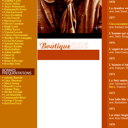
Isabelle Carré
1978
Alain Chabat
Anaïs Demoustier
La chambre ver
Emmanuelle Devos
avec Jean Dasté
Clint Eastwood
Jesse Eisenberg
1977
Colin Farrell
Harrison Ford
Olivier Gourmet
Close encounters
Hugh Grant
avec Richard Dre
Tchéky Karyo
Vincent Lacoste
L'homme qui a
Chiara Mastroianni
avec Nelly Borg
Matthew McConaughey
Ewan McGregor
1976
Yolande Moreau
Margot Robbie
L'argent de po
Mark Ruffalo
avec Jean-Franç
Adam Sandler
Omar Sy
Omar Sy
1975
Renee Zellweger
Roschdy Zem
L'histoire d'A
avec François T
1973
Juliette Binoche
La Nuit améric
Uma Thurman
Meryl Streep
avec Alexandra S
Russell Crowe
, François
Baye
Johnny Depp
Michel Serrault
1972
Cate Blanchett
Emmanuelle Béart
Une belle fille
George Clooney
avec Bernadette
Harrison Ford
1971
Les deux Anglai
avec Kika Mar
1970