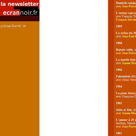
Domicile conju
avec
Jean-Pierr
L'enfant sauva
avec François Tr
François Stéven
(c) Ecran Noir 96 - 26
1969
La sirène du M
avec
Jean-Paul
1968
Baisers volés
, 
avec
Jean-Pierr
La mariée était
avec
Jeanne Mo
1966
Fahrenheit 451
avec Oskar Wern
1964
La peau douce
avec Françoise D
1962
Jules et Jim
, r
avec
Jeanne Mo
L'amour à 20 a
Ishihara, Marce
avec
Jean-Pierr
1961