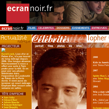
FILMS
CELEBRITES
DOSSIERS
EVENEMENTS
ENTREVUES
David Lynch
, Lion d'or et
Palme d'or, n'a pas tourné
2008
de long métrage depuis
2006. Une longue absence.
Kids in Americ
Heureusement il nous a
avec Teresa Pal
offert une suite à Twin
peaks pour la télé. Et on
2007
peut voir ses photos
fétéchistes dans
, 
l'exposition de Louboutin
Spider-Man 3
au Palais de la Porte
avec
Tobey Mag
dorée. Il vient aussi de
Howard
terminer un court métrage.
Elephant Man ressort cette
2004
semaine en salles.
Win a date wi
avec Josh Duha
Aure Atika
P.S.
, réalisé pa
Edouard Baer
Juliette Binoche
avec Laura Linn
Romane Bohringer
Sami Bouajila
En bonne compa