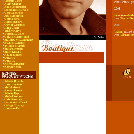
Isabelle Carré
avec Dennis Qu
Alain Chabat
Anaïs Demoustier
2003
Emmanuelle Devos
Clint Eastwood
Le sourire de M
Jesse Eisenberg
avec
Kirsten Du
Colin Farrell
Harrison Ford
Olivier Gourmet
2000
Hugh Grant
Tchéky Karyo
, réalisé 
Traffic
Vincent Lacoste
avec
Michael Do
Chiara Mastroianni
© Pathé
Matthew McConaughey
Ewan McGregor
Yolande Moreau
Margot Robbie
Mark Ruffalo
Adam Sandler
Omar Sy
Omar Sy
Renee Zellweger
Roschdy Zem
Juliette Binoche
Uma Thurman
Meryl Streep
Russell Crowe
Johnny Depp
Michel Serrault
Cate Blanchett
Emmanuelle Béart
George Clooney
Harrison Ford