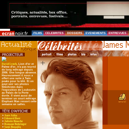
FILMS
CELEBRITES
DOSSIERS
EVENEMENTS
ENTREVUES
David Lynch
, Lion d'or et
Palme d'or, n'a pas tourné
de long métrage depuis
2006. Une longue absence.
Heureusement il nous a
offert une suite à Twin
peaks pour la télé. Et on
peut voir ses photos
fétéchistes dans
l'exposition de Louboutin
au Palais de la Porte
dorée. Il vient aussi de
terminer un court métrage.
Elephant Man ressort cette
semaine en salles.
Aure Atika
Edouard Baer
Juliette Binoche
Romane Bohringer
Sami Bouajila