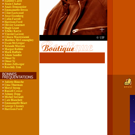
Isabelle Carré
Alain Chabat
Anaïs Demoustier
Emmanuelle Devos
Clint Eastwood
Jesse Eisenberg
Colin Farrell
Harrison Ford
Olivier Gourmet
Hugh Grant
Tchéky Karyo
Vincent Lacoste
Chiara Mastroianni
© UIP
Matthew McConaughey
Ewan McGregor
Yolande Moreau
Margot Robbie
Mark Ruffalo
Adam Sandler
Omar Sy
Omar Sy
Renee Zellweger
Roschdy Zem
Juliette Binoche
Uma Thurman
Meryl Streep
Russell Crowe
Johnny Depp
Michel Serrault
Cate Blanchett
Emmanuelle Béart
George Clooney
Harrison Ford