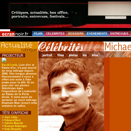
FILMS
CELEBRITES
DOSSIERS
EVENEMENTS
ENTREVUES
David Lynch
, Lion d'or et
Palme d'or, n'a pas tourné
de long métrage depuis
2006. Une longue absence.
Heureusement il nous a
offert une suite à Twin
peaks pour la télé. Et on
peut voir ses photos
fétéchistes dans
l'exposition de Louboutin
au Palais de la Porte
dorée. Il vient aussi de
terminer un court métrage.
Elephant Man ressort cette
semaine en salles.
Aure Atika
Edouard Baer
Juliette Binoche
Romane Bohringer
Sami Bouajila