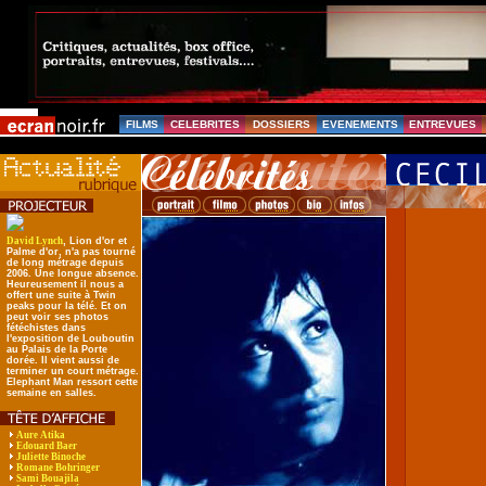
FILMS
CELEBRITES
DOSSIERS
EVENEMENTS
ENTREVUES
David Lynch
, Lion d'or et
Palme d'or, n'a pas tourné
de long métrage depuis
2006. Une longue absence.
Heureusement il nous a
offert une suite à Twin
peaks pour la télé. Et on
peut voir ses photos
fétéchistes dans
l'exposition de Louboutin
au Palais de la Porte
dorée. Il vient aussi de
terminer un court métrage.
Elephant Man ressort cette
semaine en salles.
Aure Atika
Edouard Baer
Juliette Binoche
Romane Bohringer
Sami Bouajila