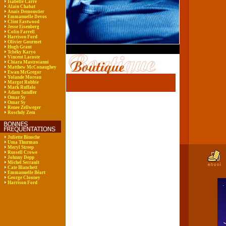
Isabelle Carré
Alain Chabat
Anaïs Demoustier
Emmanuelle Devos
Clint Eastwood
Jesse Eisenberg
Colin Farrell
Harrison Ford
Olivier Gourmet
Hugh Grant
Tchéky Karyo
Vincent Lacoste
Chiara Mastroianni
Matthew McConaughey
Ewan McGregor
Yolande Moreau
Margot Robbie
Mark Ruffalo
Adam Sandler
Omar Sy
Omar Sy
Renee Zellweger
Roschdy Zem
Juliette Binoche
Uma Thurman
Meryl Streep
Russell Crowe
Johnny Depp
Michel Serrault
Cate Blanchett
Emmanuelle Béart
George Clooney
Harrison Ford