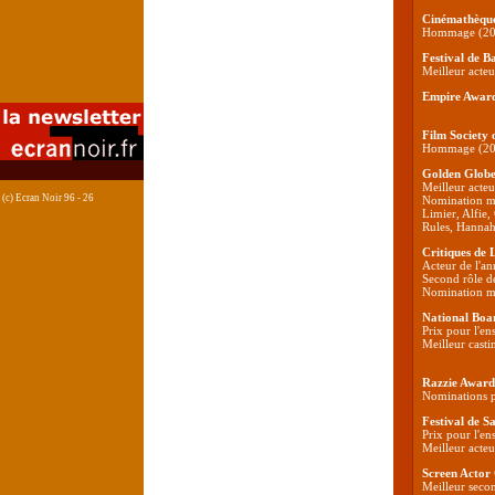
Cinémathèque
Hommage (20
Festival de 
Meilleur acte
Empire Awar
Film Society 
Hommage (20
Golden Globe
Meilleur acteu
(c) Ecran Noir 96 - 26
Nomination me
Limier, Alfie
Rules, Hannah
Critiques de 
Acteur de l'a
Second rôle de
Nomination me
National Boa
Prix pour l'en
Meilleur casti
Razzie Award
Nominations pi
Festival de S
Prix pour l'en
Meilleur acte
Screen Actor
Meilleur seco