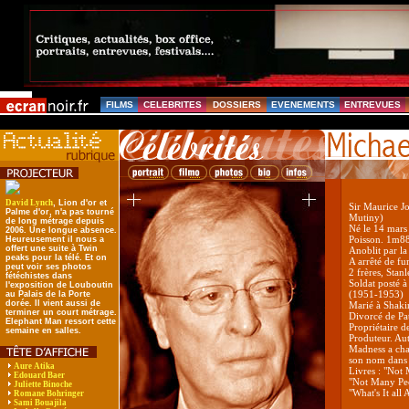
FILMS
CELEBRITES
DOSSIERS
EVENEMENTS
ENTREVUES
David Lynch
, Lion d'or et
Sir Maurice Jo
Palme d'or, n'a pas tourné
Mutiny)
de long métrage depuis
Né le 14 mars
2006. Une longue absence.
Poisson. 1m88
Heureusement il nous a
offert une suite à Twin
Anoblit par l
peaks pour la télé. Et on
A arrêté de f
peut voir ses photos
2 frères, Stan
fétéchistes dans
Soldat posté 
l'exposition de Louboutin
(1951-1953)
au Palais de la Porte
dorée. Il vient aussi de
Marié à Shakir
terminer un court métrage.
Divorcé de Pa
Elephant Man ressort cette
Propriétaire d
semaine en salles.
Produteur. Aut
Madness a cha
son nom dans 
Aure Atika
Livres : "Not
Edouard Baer
"Not Many Peo
Juliette Binoche
"What's It all
Romane Bohringer
Sami Bouajila