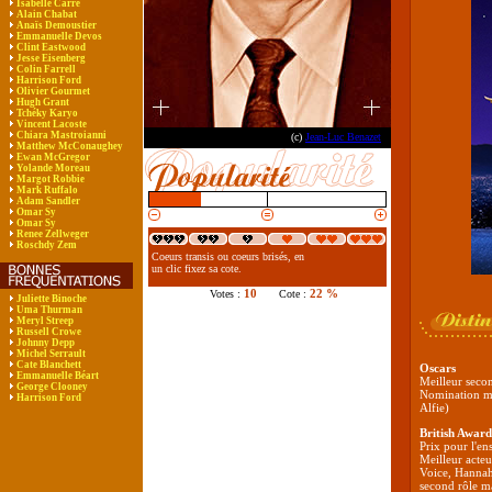
Isabelle Carré
Alain Chabat
Anaïs Demoustier
Emmanuelle Devos
Clint Eastwood
Jesse Eisenberg
Colin Farrell
Harrison Ford
Olivier Gourmet
Hugh Grant
Tchéky Karyo
Vincent Lacoste
Chiara Mastroianni
(c)
Jean-Luc Benazet
Matthew McConaughey
Ewan McGregor
Yolande Moreau
Margot Robbie
Mark Ruffalo
Adam Sandler
Omar Sy
Omar Sy
Renee Zellweger
Roschdy Zem
Coeurs transis ou coeurs brisés, en
un clic fixez sa cote.
10
22 %
Votes :
Cote :
Juliette Binoche
Uma Thurman
Meryl Streep
Russell Crowe
Johnny Depp
Michel Serrault
Cate Blanchett
Oscars
Emmanuelle Béart
Meilleur seco
George Clooney
Nomination me
Harrison Ford
Alfie)
British Award
Prix pour l'en
Meilleur acteu
Voice, Hannah
second rôle m