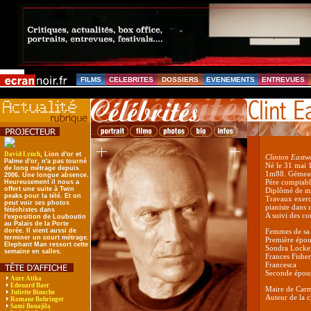
FILMS
CELEBRITES
DOSSIERS
EVENEMENTS
ENTREVUES
David Lynch
, Lion d'or et
Clinton Eastw
Palme d'or, n'a pas tourné
Né le 31 mai 
de long métrage depuis
1m88. Gémea
2006. Une longue absence.
Père comptable
Heureusement il nous a
offert une suite à Twin
Diplômé de m
peaks pour la télé. Et on
Travaux exerc
peut voir ses photos
pianiste dans 
fétéchistes dans
A suivi des co
l'exposition de Louboutin
au Palais de la Porte
dorée. Il vient aussi de
Femmes de sa 
terminer un court métrage.
Première épou
Elephant Man ressort cette
Sondra Locke,
semaine en salles.
Frances Fisher
Francesca
Seconde épous
Aure Atika
Edouard Baer
Maire de Car
Juliette Binoche
Auteur de la 
Romane Bohringer
Sami Bouajila