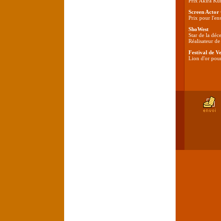
Prix Akira Ku
Screen Actor
Prix pour l'en
ShoWest
Star de la déc
Réalisateur de
Festival de V
Lion d'or pour