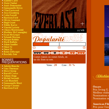
Isabelle Carré
Alain Chabat
Anaïs Demoustier
Emmanuelle Devos
Clint Eastwood
Jesse Eisenberg
Colin Farrell
Harrison Ford
Olivier Gourmet
Hugh Grant
Tchéky Karyo
Vincent Lacoste
Chiara Mastroianni
(c) WB
Matthew McConaughey
Ewan McGregor
Yolande Moreau
Margot Robbie
Mark Ruffalo
Adam Sandler
Omar Sy
Omar Sy
Renee Zellweger
Roschdy Zem
Coeurs transis ou coeurs brisés, en
un clic fixez sa cote.
20
31 %
Votes :
Cote :
Juliette Binoche
Uma Thurman
Meryl Streep
Russell Crowe
Johnny Depp
Michel Serrault
Cate Blanchett
Emmanuelle Béart
George Clooney
Oscars
Harrison Ford
Prix Irving G
Meilleur réali
Nominations me
Nomination me
American Film
Prix pour l'en