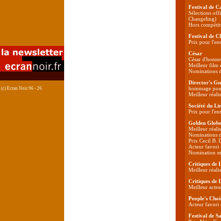
Festival de C
Sélections off
Changeling)
Hors compétit
Festival de C
Prix pour l'en
César
César d'honne
Meilleur film 
Nominations me
Director's G
hommage pour
(c) Ecran Noir 96 - 26
Meilleur réali
Société du Li
Prix pour l'en
Golden Globe
Meilleur réali
Nominations me
Prix Cecil B. 
Acteur favori
Nomination me
Critiques de 
Meilleur réali
Critiques de 
Meilleur acteu
People's Cho
Acteur favori 
Festival de S