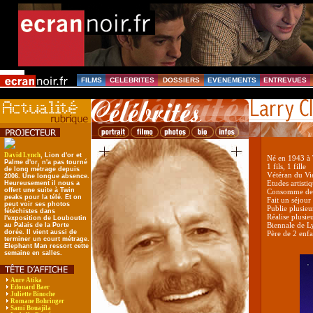
FILMS
CELEBRITES
DOSSIERS
EVENEMENTS
ENTREVUES
David Lynch
, Lion d'or et
Né en 1943 à
Palme d'or, n'a pas tourné
1 fils, 1 fille
de long métrage depuis
Vétéran du V
2006. Une longue absence.
Etudes artisti
Heureusement il nous a
offert une suite à Twin
Consomme de 
peaks pour la télé. Et on
Fait un séjou
peut voir ses photos
Publie plusieu
fétéchistes dans
Réalise plusie
l'exposition de Louboutin
Biennale de 
au Palais de la Porte
dorée. Il vient aussi de
Père de 2 enfa
terminer un court métrage.
Elephant Man ressort cette
semaine en salles.
Aure Atika
Edouard Baer
Juliette Binoche
Romane Bohringer
Sami Bouajila