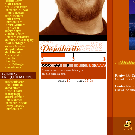
Isabelle Carré
Alain Chabat
Anaïs Demoustier
Emmanuelle Devos
Clint Eastwood
Jesse Eisenberg
Colin Farrell
Harrison Ford
Olivier Gourmet
Hugh Grant
Tchéky Karyo
Vincent Lacoste
Chiara Mastroianni
Matthew McConaughey
Ewan McGregor
Yolande Moreau
Margot Robbie
Mark Ruffalo
Adam Sandler
Omar Sy
Omar Sy
Renee Zellweger
Roschdy Zem
Coeurs transis ou coeurs brisés, en
un clic fixez sa cote.
Festival de 
Grand prix (A
15
37 %
Votes :
Cote :
Juliette Binoche
Uma Thurman
Festival de S
Meryl Streep
Cheval de Bro
Russell Crowe
Johnny Depp
Michel Serrault
Cate Blanchett
Emmanuelle Béart
George Clooney
Harrison Ford