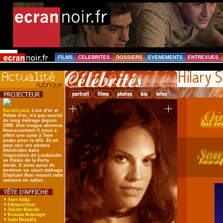
FILMS
CELEBRITES
DOSSIERS
EVENEMENTS
ENTREVUES
David Lynch
, Lion d'or et
Palme d'or, n'a pas tourné
de long métrage depuis
2006. Une longue absence.
Heureusement il nous a
offert une suite à Twin
peaks pour la télé. Et on
peut voir ses photos
fétéchistes dans
l'exposition de Louboutin
au Palais de la Porte
dorée. Il vient aussi de
terminer un court métrage.
Elephant Man ressort cette
semaine en salles.
Aure Atika
Edouard Baer
Juliette Binoche
Romane Bohringer
Sami Bouajila