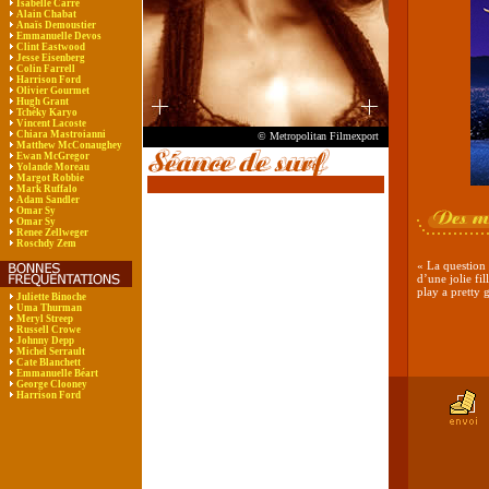
Isabelle Carré
Alain Chabat
Anaïs Demoustier
Emmanuelle Devos
Clint Eastwood
Jesse Eisenberg
Colin Farrell
Harrison Ford
Olivier Gourmet
Hugh Grant
Tchéky Karyo
Vincent Lacoste
Chiara Mastroianni
© Metropolitan Filmexport
Matthew McConaughey
Ewan McGregor
Yolande Moreau
Margot Robbie
Mark Ruffalo
Adam Sandler
Omar Sy
Omar Sy
Renee Zellweger
Roschdy Zem
« La question 
d’une jolie fi
play a pretty g
Juliette Binoche
Uma Thurman
Meryl Streep
Russell Crowe
Johnny Depp
Michel Serrault
Cate Blanchett
Emmanuelle Béart
George Clooney
Harrison Ford