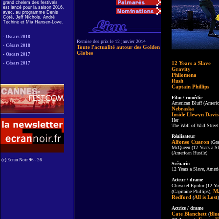
grand chelem des festivals
est lancé pour la saison 2016,
avec, au programme Denis
Côté, Jeff Nichols, André
Téchiné et Mia Hansen-Love.
-
Oscars 2018
Remise des prix le 12 janvier 2014
-
Césars 2018
Toute l'actualité autour des Golden
Globes
-
Oscars 2017
12 Years a Slave
-
Césars 2017
Gravity
Philomena
Rush
Captain Phillips
Film / comédie
American Bluff (Americ
Nebraska
Inside Llewyn Davis
Her
The Wolf of Wall Street
Réalisateur
Alfonso Cuaron
(Gra
McQueen (12 Years a Sl
(American Hustle)
(c) Ecran Noir 96 - 26
Scénario
12 Years a Slave, Amer
Acteur / drame
Chiwetel Ejiofor (12 Ye
M
(Capitaine Phillips),
Redford
All is Lost
(
)
Actrice / drame
Cate Blanchett
Blu
(