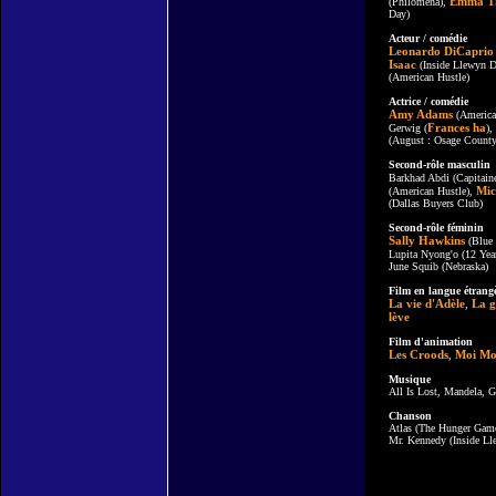
Emma T
(Philomena),
Day)
Acteur / comédie
Leonardo DiCaprio
Isaac
(Inside Llewyn D
(American Hustle)
Actrice / comédie
Amy Adams
(America
Frances ha
Gerwig (
),
(August : Osage County
Second-rôle masculin
Barkhad Abdi (Capitaine
Mic
(American Hustle),
(Dallas Buyers Club)
Second-rôle féminin
Sally Hawkins
(Blue 
Lupita Nyong'o (12 Yea
June Squib (Nebraska)
Film en langue étrang
La vie d'Adèle
La g
,
lève
Film d'animation
Les Croods
Moi Mo
,
Musique
All Is Lost, Mandela, G
Chanson
Atlas (The Hunger Games
Mr. Kennedy (Inside Ll