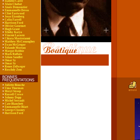
Isabelle Carré
Alain Chabat
Anaïs Demoustier
Emmanuelle Devos
Clint Eastwood
Jesse Eisenberg
Colin Farrell
Harrison Ford
Olivier Gourmet
Hugh Grant
Tchéky Karyo
Vincent Lacoste
Chiara Mastroianni
Matthew McConaughey
Ewan McGregor
Yolande Moreau
Margot Robbie
Mark Ruffalo
Adam Sandler
Omar Sy
Omar Sy
Renee Zellweger
Roschdy Zem
Juliette Binoche
Uma Thurman
Meryl Streep
Russell Crowe
Johnny Depp
Michel Serrault
Cate Blanchett
Emmanuelle Béart
George Clooney
Harrison Ford