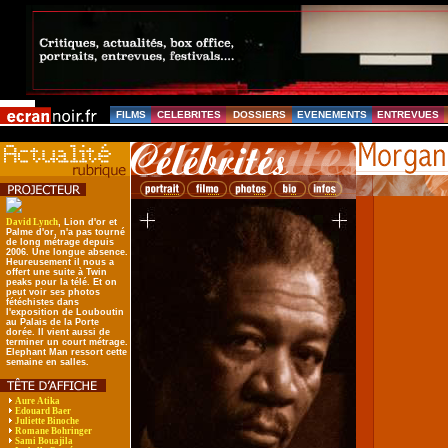
FILMS
CELEBRITES
DOSSIERS
EVENEMENTS
ENTREVUES
David Lynch
, Lion d'or et
Palme d'or, n'a pas tourné
de long métrage depuis
2006. Une longue absence.
Heureusement il nous a
offert une suite à Twin
peaks pour la télé. Et on
peut voir ses photos
fétéchistes dans
l'exposition de Louboutin
au Palais de la Porte
dorée. Il vient aussi de
terminer un court métrage.
Elephant Man ressort cette
semaine en salles.
Aure Atika
Edouard Baer
Juliette Binoche
Romane Bohringer
Sami Bouajila