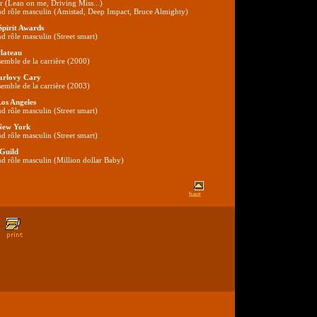
r (Lean on me, Driving Miss...)
nd rôle masculin (Amistad, Deep Impact, Bruce Almighty)
Spirit Awards
d rôle masculin (Street smart)
Plateau
semble de la carrière (2000)
Karlovy Cary
semble de la carrière (2003)
Los Angeles
d rôle masculin (Street smart)
 New York
d rôle masculin (Street smart)
 Guild
nd rôle masculin (Million dollar Baby)
haut