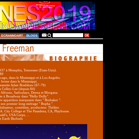
ECRANNOART
BLOGS
1937 à Memphis, Tennessee (Etats-Unis).
89
cago, dans le Mississippi et à Los Angeles.
e ferme dans le Mississippi.
Jeanette Adair Bradshaw (67-79)
 Colley-Lee (depuis 84)
 : Alfonso, Saifoulaye, Deena et Morgana.
ute à Broadway dans "Hello Dolly".
re apparition marquante dans " Brubaker ".
e son premier long-métrage " Bopha ".
réalisateur, comédien, producteur. Théâtre.
.A. City College et The Pasadena, CA, Playhouse.
ald's, USA Corps, ...
e Earth Biofuels