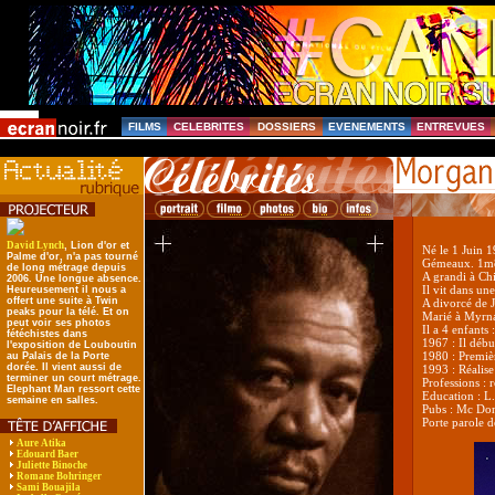
FILMS
CELEBRITES
DOSSIERS
EVENEMENTS
ENTREVUES
David Lynch
, Lion d'or et
Né le 1 Juin 
Palme d'or, n'a pas tourné
Gémeaux. 1m
de long métrage depuis
A grandi à Chi
2006. Une longue absence.
Il vit dans un
Heureusement il nous a
offert une suite à Twin
A divorcé de 
peaks pour la télé. Et on
Marié à Myrna
peut voir ses photos
Il a 4 enfants
fétéchistes dans
1967 : Il déb
l'exposition de Louboutin
1980 : Premiè
au Palais de la Porte
dorée. Il vient aussi de
1993 : Réalis
terminer un court métrage.
Professions : 
Elephant Man ressort cette
Education : L
semaine en salles.
Pubs : Mc Don
Porte parole d
Aure Atika
Edouard Baer
Juliette Binoche
Romane Bohringer
Sami Bouajila