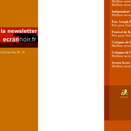
Meilleur acteu
Meilleur seco
Independant 
Meilleur secon
Prix Joseph 
Prix pour l'en
Festival de 
Prix pour l'en
Critiques de 
Meilleur secon
Critiques de
(c) Ecran Noir 96 - 26
Meilleur secon
Screen Actor
Meilleur seco