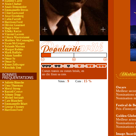
Isabelle Carré
Alain Chabat
Anaïs Demoustier
Emmanuelle Devos
Clint Eastwood
Jesse Eisenberg
Colin Farrell
Harrison Ford
Olivier Gourmet
Hugh Grant
Tchéky Karyo
Vincent Lacoste
Chiara Mastroianni
Matthew McConaughey
Ewan McGregor
Yolande Moreau
Margot Robbie
Mark Ruffalo
Adam Sandler
Omar Sy
Omar Sy
Renee Zellweger
Roschdy Zem
Coeurs transis ou coeurs brisés, en
un clic fixez sa cote.
9
15 %
Votes :
Cote :
Juliette Binoche
Uma Thurman
Oscars
Meryl Streep
Meilleur seco
Russell Crowe
Nominations m
Johnny Depp
Michel Serrault
Nomination me
Cate Blanchett
Emmanuelle Béart
Festival de Be
George Clooney
Prix d'interpr
Harrison Ford
Golden Globe
Meilleur acteu
Nominations m
Nominations me
Image Award