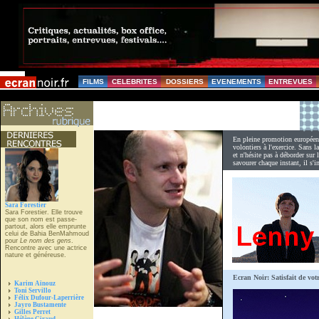
FILMS
CELEBRITES
DOSSIERS
EVENEMENTS
ENTREVUES
En pleine promotion européen
volontiers à l'exercice. Sans l
et n'hésite pas à déborder sur 
savourer chaque instant, il s'
Sara Forestier
Sara Forestier. Elle trouve
que son nom est passe-
partout, alors elle emprunte
celui de Bahia BenMahmoud
pour
Le nom des gens
.
Rencontre avec une actrice
nature et généreuse.
Ecran Noir: Satisfait de votr
Karim Aïnouz
Toni Servillo
Félix Dufour-Laperrière
Jayro Bustamente
Gilles Perret