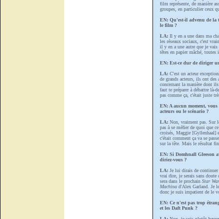
film représente, de manière as
groupes, en particulier ceux qu
EN: Qu'est-il advenu de la
le film ?
LA:
Il y en a une dans ma cha
les réseaux sociaux, c'est vra
il y en a une autre que je vai
têtes en papier mâché, toutes 
EN: Est-ce dur de diriger 
LA:
C'est un acteur exception
de grands acteurs, ils ont des 
concernant la manière dont ils d
faut te préparer à débattre là-
pas comme ça, c'était juste trè
EN: A aucun moment, vous n'a
acteurs ou le scénario ?
LA:
Non, vraiment pas. Sur le 
pas à se méfier de quoi que ce
croisés, Maggie [Gyllenhaal] es
c'était comment ça va se pas
sur la tête. Mais le résultat f
EN: Si Domhnall Gleeson ava
diriez-vous ?
LA:
Je lui dirais de continuer 
vrai dire, je serais sans doute
sera dans le prochain
Star Wa
Machina
d'Alex Garland. Je le 
donc je suis impatient de le vo
EN: Ce n'est pas trop étran
et les Daft Punk ?
LA:
Non, je suis plutôt heure