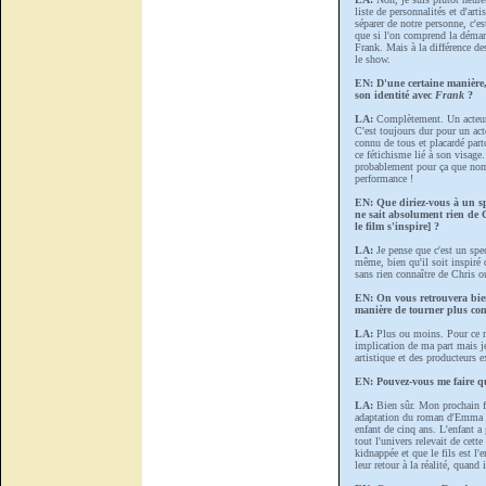
liste de personnalités et d'art
séparer de notre personne, c'es
que si l'on comprend la démar
Frank. Mais à la différence d
le show.
EN: D'une certaine manière
son identité avec
Frank
?
LA:
Complètement. Un acteur d
C'est toujours dur pour un act
connu de tous et placardé par
ce fétichisme lié à son visage.
probablement pour ça que nomb
performance !
EN: Que diriez-vous à un sp
ne sait absolument rien de 
le film s'inspire] ?
LA:
Je pense que c'est un spect
même, bien qu'il soit inspiré 
sans rien connaître de Chris 
EN: On vous retrouvera bien
manière de tourner plus con
LA:
Plus ou moins. Pour ce no
implication de ma part mais je 
artistique et des producteurs e
EN: Pouvez-vous me faire qu
LA:
Bien sûr. Mon prochain fi
adaptation du roman d'Emma D
enfant de cinq ans. L'enfant a 
tout l'univers relevait de cett
kidnappée et que le fils est l'
leur retour à la réalité, quand 