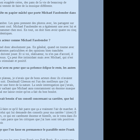
sez exagérée certes, des pans de la vie de beaucoup de
i tentent de faire de la musique différente.
 tête en papier mâché que porte Michael Fassbender dans
mbre. Les gens prennent des photos avec, les partagent sur
iment cool. Michael Fassbender en a également une avec lui et
s ramener chez moi. En tout, on doit bien avoir quatre ou cinq
identiques.
un acteur comme Michael Fassbender ?
nel donc absolument pas. En général, quand on tourne avec
attentes particulières et des opinions bien tranchées
oivent jouer. Et si toi, réalisateur, tu n'es pas d'accord, il
dessus. Ça peut être intimidant mais avec Michael, qui n'est
s stimulant et positif.
vez eu peur que sa présence éclipse le reste, les autres
plateau, je n'avais que de bons acteurs donc ils n'avaient
 soit. Domhnall Gleeson est l'un des meilleurs que j'ai
t une force de la nature. La seule interrogation que j'avais,
ser sachant que Michael aura constamment un énorme masque
inal me laisse croire qu'on a fait du bon boulot.
it besoin d'un conseil concernant sa carrière, que lui
à faire ce qu'il fait parce que ça a vraiment l'air de marcher. A
 celui qui lui demande des conseils pour ma carrière ! (rires) Il
rs
, ce qui est carrément énorme et bientôt, on le verra dans
Ex
sais parce que les critiques que j'ai lues sont très positives
ir.
ge que l'on fasse en permanence le parallèle entre Frank
ux que les gens lient Frank aux Daft Punk. Il y a toute une