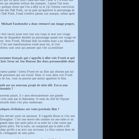
istes qui aimaient utiliser des masques. Laisser l'art nous
t quelque chose que l'on a déjà vu et j'ai l'intime conviction
che des Daft Punk, on ne peut qu'apprécier le personnage de
es Daft Punk, Frank n'enlève jamais son masque, même après
, Michael Fassbender a donc retrouvé son image propre,
oit savoir jouer avec tout son corps et avec son visage.
eur de disparaître derrière un personnage quand son visage est
tout. Avec
Frank
, Michael était lui-même mais a pu dépasser
 C'est une transformation totale pour lui, et c'est
reux sont ceux qui pensent que c'est sa meilleure
ectateur français qui s'apprête à aller voir
Frank
et qui
Chris Sevey ou Jon Ronson [les deux personnalités dont
ateur parfait ! (rires)
Frank
est un film qui résonne par lui-
de personnes qui ont existé. Donc si vous allez voir
Frank
ou de Jon, vous ne pouvez que mieux apprécier le film.
tôt sur un nouveau projet de série télé. Est-ce une
fortable ?
uveau projet, il y aura nécessairement une grande
n'en serai pas le réalisateur. Je serai du côté de l'équipe
xécutifs donc c'est plus intéressant.
elques révélations sur votre prochain film ?
lm devrait sortir cet automne. Il s'appelle
Room
et c'est une
onoghue. C'est une œuvre très sombre sur une mère et un
grandi dans une seule pièce et sa mère lui a fait croire que
e petite pièce. Par la suite, on comprend que la mère a été
enfant qu'elle a eu avec son ravisseur. Le film traitera donc de
ils s'échappent de cette pièce.