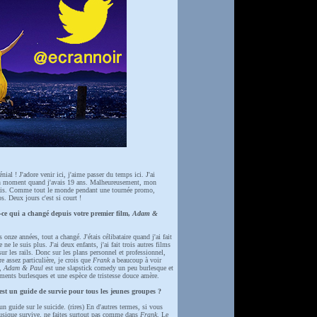
nial ! J'adore venir ici, j'aime passer du temps ici. J'ai
n moment quand j'avais 19 ans. Malheureusement, mon
vais. Comme tout le monde pendant une tournée promo,
s. Deux jours c'est si court !
ce qui a changé depuis votre premier film,
Adam &
onze années, tout a changé. J'étais célibataire quand j'ai fait
 ne le suis plus. J'ai deux enfants, j'ai fait trois autres films
ur les rails. Donc sur les plans personnel et professionnel,
re assez particulière, je crois que
Frank
a beaucoup à voir
i,
Adam & Paul
est une slapstick comedy un peu burlesque et
ments burlesques et une espèce de tristesse douce amère.
est un guide de survie pour tous les jeunes groupes ?
un guide sur le suicide. (rires) En d'autres termes, si vous
usique survive, ne faites surtout pas comme dans
Frank
. Le