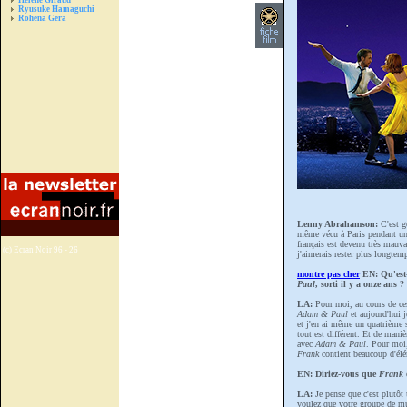
Hélène Giraud
Ryusuke Hamaguchi
Rohena Gera
Lenny Abrahamson:
C'est gé
même vécu à Paris pendant u
français est devenu très mau
(c) Ecran Noir 96 - 26
j'aimerais rester plus longtemp
montre pas cher
EN: Qu'est-
Paul
, sorti il y a onze ans ?
LA:
Pour moi, au cours de ces 
Adam & Paul
et aujourd'hui je
et j'en ai même un quatrième s
tout est différent. Et de maniè
avec
Adam & Paul
. Pour mo
Frank
contient beaucoup d'élé
EN: Diriez-vous que
Frank
LA:
Je pense que c'est plutôt 
voulez que votre groupe de m