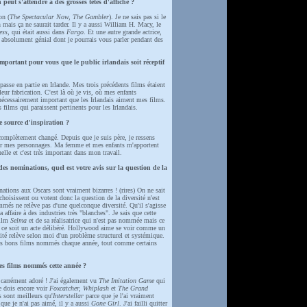
n peut s'attendre à des grosses têtes d'affiche ?
on (
The Spectacular Now, The Gambler
). Je ne sais pas si le
n mais ça ne saurait tarder. Il y a aussi William H. Macy, le
ess
, qui était aussi dans
Fargo
. Et une autre grande actrice,
n absolument génial dont je pourrais vous parler pendant des
important pour vous que le public irlandais soit réceptif
passe en partie en Irlande. Mes trois précédents films étaient
eur fabrication. C'est là où je vis, où mes enfants
nécessairement important que les Irlandais aiment mes films.
 films qui paraissent pertinents pour les Irlandais.
e source d'inspiration ?
omplètement changé. Depuis que je suis père, je ressens
r mes personnages. Ma femme et mes enfants m'apportent
elle et c'est très important dans mon travail.
es nominations, quel est votre avis sur la question de la
tions aux Oscars sont vraiment bizarres ! (rires) On ne sait
oisissent ou votent donc la question de la diversité n'est
més ne relève pas d'une quelconque diversité. Qu'il s'agisse
affaire à des industries très "blanches". Je sais que cette
film
Selma
et de sa réalisatrice qui n'est pas nommée mais ce
e ce soit un acte délibéré. Hollywood aime se voir comme un
rsité relève selon moi d'un problème structurel et systémique.
très bons films nommés chaque année, tout comme certains
es films nommés cette année ?
i carrément adoré ! J'ai également vu
The Imitation Game
qui
e dois encore voir
Foxcatcher, Whiplash
et
The Grand
ls sont meilleurs qu'
Interstellar
parce que je l'ai vraiment
 que je n'ai pas aimé, il y a aussi
Gone Girl
. J'ai failli quitter