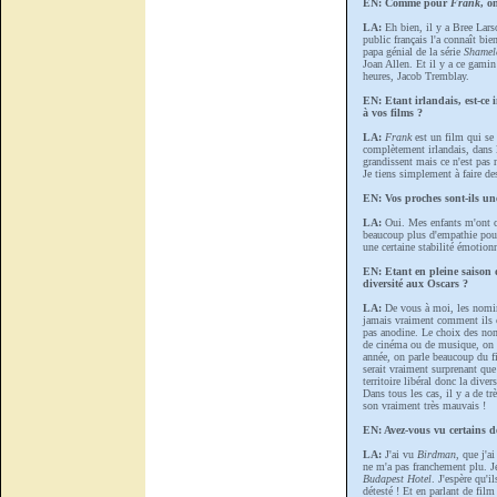
EN: Comme pour
Frank
, o
LA:
Eh bien, il y a Bree Lars
public français l'a connaît bie
papa génial de la série
Shamel
Joan Allen. Et il y a ce gami
heures, Jacob Tremblay.
EN: Etant irlandais, est-ce 
à vos films ?
LA:
Frank
est un film qui se 
complètement irlandais, dans l
grandissent mais ce n'est pas 
Je tiens simplement à faire des
EN: Vos proches sont-ils un
LA:
Oui. Mes enfants m'ont c
beaucoup plus d'empathie pou
une certaine stabilité émotionn
EN: Etant en pleine saison d
diversité aux Oscars ?
LA:
De vous à moi, les nomina
jamais vraiment comment ils ch
pas anodine. Le choix des nom
de cinéma ou de musique, on a 
année, on parle beaucoup du 
serait vraiment surprenant qu
territoire libéral donc la dive
Dans tous les cas, il y a de 
son vraiment très mauvais !
EN: Avez-vous vu certains d
LA:
J'ai vu
Birdman
, que j'a
ne m'a pas franchement plu. J
Budapest Hotel
. J'espère qu'i
détesté ! Et en parlant de film