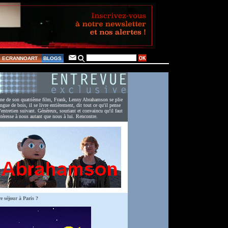
ECRANNOART
BLOGS
ne de son quatrième film, Frank, Lenny Abrahamson se plie
angue de bois, il se livre entièrement, dit tout ce qu'il pense
l'entretien suivant. Généreux, souriant et convaincu qu'il faut
intéresse à nous autant que nous à lui. Rencontre.
e séjour à Paris ?