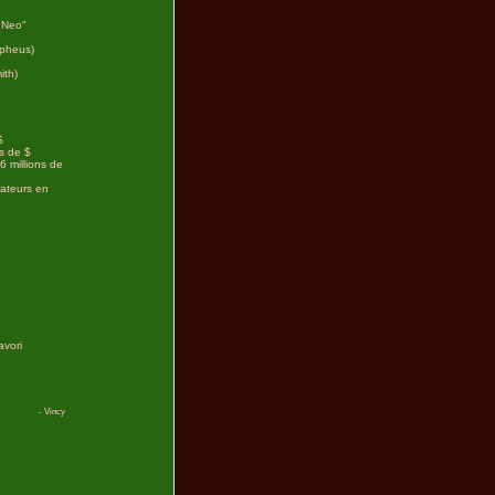
"Neo"
rpheus)
ith)
$
ns de $
.6 millions de
tateurs en
avori
- Vincy