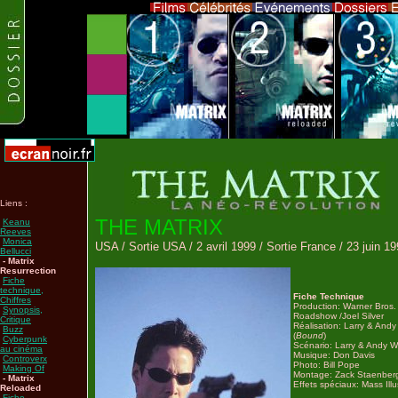
Liens :
THE MATRIX
Keanu
Reeves
Monica
USA / Sortie USA / 2 avril 1999 / Sortie France / 23 juin 1
Bellucci
- Matrix
Resurrection
Fiche
technique,
Fiche Technique
Chiffres
Production: Warner Bros. 
Synopsis,
Roadshow /Joel Silver
Critique
Réalisation: Larry & And
Buzz
(
Bound
)
Cyberpunk
Scénario: Larry & Andy 
au cinéma
Musique: Don Davis
Controverx
Photo: Bill Pope
Making Of
Montage: Zack Staenber
- Matrix
Effets spéciaux: Mass Ill
Reloaded
Fiche