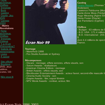
technique,
Casting
Chiffres
Keanu Reeves
(Thomas 
Synopsis
Anderson)
Buzz
Lawrence Fishburne (Mo
Casting
Carrie-Anne Moss (Trinity)
Courts, Jeu,
Hugo Weaving (Agent Sm
DVD
Gloria Foster (Oracle)
Cannes
Joe Pantoliano (Cypher)
2003
- Matrix
Chiffres
Revolutions
- Budget : 63 millions de 
Fiche
- B.O. USA : 171.4 millio
technique,
- B.O. International : 203
Chiffres
$
Synopsis,
dont 4.4 millions de spec
Critique
France.
Y a t'il un
Phénomène?
Galerie de
Tournage
personnages
- Mars/Août 1998
Livres
- Fox Studio Australie et Sydney
À savoir
Récompenses
Site officiel
- Oscars : montage, effets sonores, effets visuels, son
Boutique
- Saturn Awards : réalisateurs
DVD, Jeux
- American Cinema Editors : montage
vidéos,
- British Awards : effets visuels, son
Livres, CD
- Blockbuster Entertainment Awards : acteur favori, second-rôle masculin f
- Cinema Audio Society : son
Néo vous lit
- Empire Awards : film, espoir féminin
- MTV Movie Awards : combat, acteur, film
(c) Ecran Noir 1996-2003