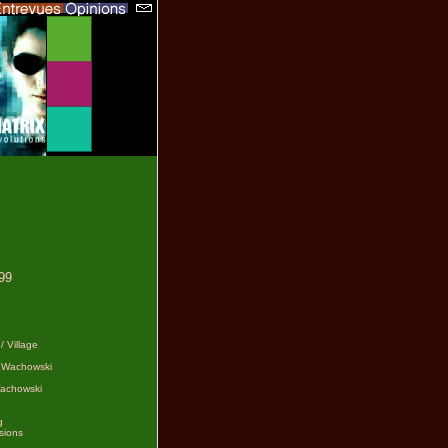
999
/ Village
y Wachowski
Wachowski
g
usions