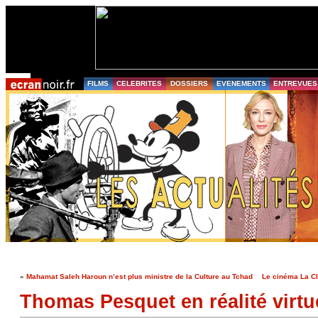
FILMS
CELEBRITES
DOSSIERS
EVENEMENTS
ENTREVUES
«
Mahamat Saleh Haroun n’est plus ministre de la Culture au Tchad
Le cinéma La Cle
Thomas Pesquet en réalité virtu