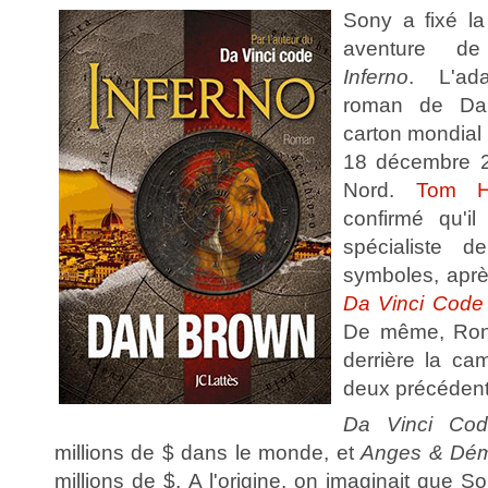
Sony a fixé la
aventure de
Inferno
. L'ad
roman de Dan
carton mondial e
18 décembre 
Nord.
Tom H
confirmé qu'il
spécialiste de
symboles, aprè
Da Vinci Code
De même, Ron 
derrière la c
deux précédent
Da Vinci Cod
millions de $ dans le monde, et
Anges & Dé
millions de $. A l'origine, on imaginait que Son