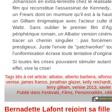
Johansson en extra-terrestre chez le réalisat
film qui reconstitue l'assassinat de Kennedy
un Frears dont on murmure qu'il est à la hau
un Gilliam énigmatique avec l'acteur culte
Waltz. Sans oublier le premier film d'
périphérique romain, un Albator version ciném
tracer un chemin singulier : pas forcément
prestigieux. Juste l'envie de "patchworker" 
l'uniformisation écrase toute tentative d'original
Si toutes les crises pouvaient stimuler autant l
effet, vive la crise!
Tags liés à cet article:
albator
,
alberto barbera
,
alfons
venise
,
james franco
,
jonathan glazer
,
kelly reichardt
terry gilliam
,
venise 2013
,
xavier
Publié dans
Festivals
,
Films
,
Personnalités, célé
Aucun com
Bernadette Lafont rejoint sa fille