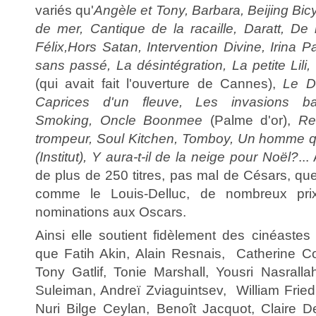
variés qu'
Angèle et Tony, Barbara, Beijing Bic
de mer, Cantique de la racaille, Daratt, De 
Félix,Hors Satan, Intervention Divine, Irina 
sans passé, La désintégration, La petite Lili,
(qui avait fait l'ouverture de Cannes),
Le D
Caprices d'un fleuve, Les invasions ba
Smoking, Oncle Boonmee
(Palme d'or),
Re
trompeur, Soul Kitchen, Tomboy, Un homme q
(Institut), Y aura-t-il de la neige pour Noël?
...
de plus de 250 titres, pas mal de Césars, que
comme le Louis-Delluc, de nombreux pr
nominations aux Oscars.
Ainsi elle soutient fidèlement des cinéastes
que Fatih Akin, Alain Resnais, Catherine Cor
Tony Gatlif, Tonie Marshall, Yousri Nasrallah
Suleiman, Andreï Zviaguintsev, William Fried
Nuri Bilge Ceylan, Benoît Jacquot, Claire D