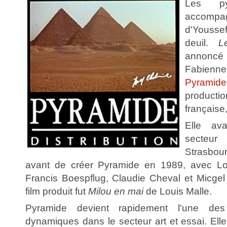
Les py
accompag
d'Youss
deuil.
L
annoncé
Fabienne 
Pyramide
producti
française
Elle av
secteur 
Strasbou
avant de créer Pyramide en 1989, avec Lou
Francis Boespflug, Claudie Cheval et Micge
film produit fut
Milou en mai
de Louis Malle.
Pyramide devient rapidement l'une des
dynamiques dans le secteur art et essai. Elle