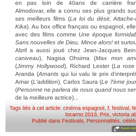
en pas loin de 40ans de carrière fran
Almodovar, elle a connu ses plus grands su
ses meilleurs films (
La loi du désir, Attache-
Kika
). Au box office français ou espagnol, ell
avec des films comme
Une époque formidabl
Sans nouvelles de Dieu, Mince alors!
et surto
Abril a aussi joué chez Jean-Jacques Bein
caniveau
), Nagisa Ohsima (
Max mon am
(
Jimmy Hollywood
), Richard Lester (
La rose 
Aranda (
Amants
qui lui valu le prix d'interpré
Amar (
L'addition
), Carlos Saura (
Le 7ème jou
(
Personne ne parlera de nous quand nous se
de la meilleure actrice)...
Tags liés à cet article:
cinéma espagnol
,
f
,
festival
,
f
locarno 2013
,
Prix
,
victoria ab
Publié dans
Festivals
,
Personnalités, célébr
Aucun com