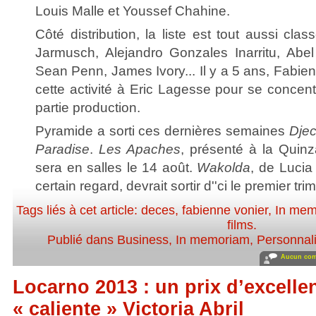
Louis Malle et Youssef Chahine.
Côté distribution, la liste est tout aussi cla
Jarmusch, Alejandro Gonzales Inarritu, Abel
Sean Penn, James Ivory... Il y a 5 ans, Fabie
cette activité à Eric Lagesse pour se concen
partie production.
Pyramide a sorti ces dernières semaines
Dje
Paradise
.
Les Apaches
, présenté à la Quinz
sera en salles le 14 août.
Wakolda
, de Lucia
certain regard, devrait sortir d''ci le premier tr
Tags liés à cet article:
deces
,
fabienne vonier
,
In mem
films
.
Publié dans
Business
,
In memoriam
,
Personnali
Aucun com
Locarno 2013 : un prix d’excelle
« caliente » Victoria Abril