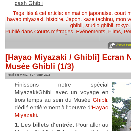
cash Ghibli
Tags liés à cet article:
animation japonaise
,
court 
hayao miyazaki
,
histoire
,
Japon
,
kaze tachinu
,
mon vo
ghibli
,
studio ghibli
,
tokyo
.
Publié dans
Courts métrages
,
Evénements
,
Films
,
Per
|
Aucun com
[Hayao Miyazaki / Ghibli] Ecran No
Musée Ghibli (1/3)
Posté par vincy, le 27 juillet 2013
Finissons notre spécial
Miyazaki/Ghibli avec un voyage en
trois temps au sein du Musée
Ghibli
,
dédié entièrement à l'oeuvre d'
Hayao
Miyazaki
.
1. Les billets d'entrée.
Pour aller au