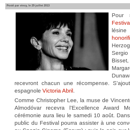
Posté par vincy, le 29 juillet 2013
Pour 
Festi
lésin
honorif
Herzog
Sergio 
Bisset
Marga
Dunawa
recevront chacun une récompense. S'ajout
espagnole
Victoria Abril
.
Comme Christopher Lee, la muse de Vincent
Almodóvar recevra l’Excellence Award 
cérémonie aura lieu le samedi 10 août. Dans
public du Festival pourra assister à une conve