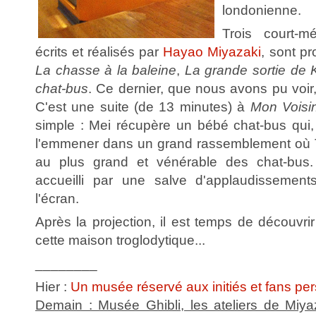
londonienne.
Trois court-mé
écrits et réalisés par
Hayao Miyazaki
, sont pr
La chasse à la baleine
,
La grande sortie de 
chat-bus
. Ce dernier, que nous avons pu voir,
C'est une suite (de 13 minutes) à
Mon Voisin
simple : Mei récupère un bébé chat-bus qui, 
l'emmener dans un grand rassemblement où T
au plus grand et vénérable des chat-bus. T
accueilli par une salve d'applaudissements
l'écran.
Après la projection, il est temps de découvri
cette maison troglodytique...
________
Hier :
Un musée réservé aux initiés et fans pe
Demain : Musée Ghibli, les ateliers de Miya