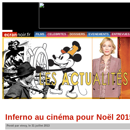
FILMS
CELEBRITES
DOSSIERS
EVENEMENTS
ENTREVUES
Inferno au cinéma pour Noël 201
Posté par vincy, le 31 juillet 2013