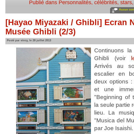
Publié dans
Personnalités, célébrités, stars
Aucun com
[Hayao Miyazaki / Ghibli] Ecran No
Musée Ghibli (2/3)
Posté par vincy, le 28 juillet 2013
Continuons la
Ghibli (voir
Arrivés au s
escalier en bo
deux options : 
et une imme
"Beginning of 
la seule partie
lieu. La musi
"Musica del M
par Joe Isaishi.