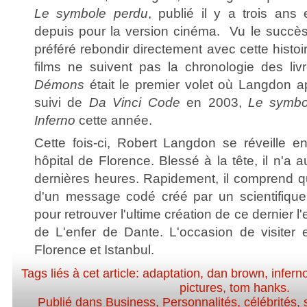
Le symbole perdu
, publié il y a trois an
depuis pour la version cinéma. Vu le succès
préféré rebondir directement avec cette histoi
films ne suivent pas la chronologie des li
Démons
était le premier volet où Langdon ap
suivi de
Da Vinci Code
en 2003,
Le symbo
Inferno
cette année.
Cette fois-ci, Robert Langdon se réveille e
hôpital de Florence. Blessé à la tête, il n'a
dernières heures. Rapidement, il comprend qu
d'un message codé créé par un scientifiqu
pour retrouver l'ultime création de ce dernier l
de L'enfer de Dante. L'occasion de visiter e
Florence et Istanbul.
Tags liés à cet article:
adaptation
,
dan brown
,
infern
pictures
,
tom hanks
.
Publié dans
Business
,
Personnalités, célébrités, 