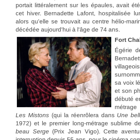
portait littéralement sur les épaules, avait é
cet hiver. Bernadette Lafont, hospitalisée l
alors qu'elle se trouvait au centre hélio-mar
décédée aujourd'hui à l'âge de 74 ans.
Fort Cha
Égérie d
Bernadet
village
surnomma
sa voix l
et son ph
débuté e
métrage 
Les Mistons
(qui la réenrôlera dans
Une bel
1972) et le premier long-métrage sublime 
beau Serge
(Prix Jean Vigo). Cette avent
interruption depuis 55 ans, pour le cinéma com