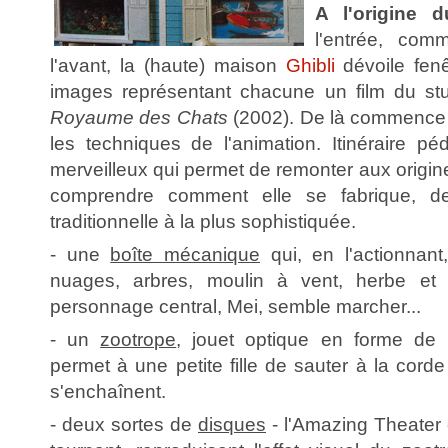
A l'origine
l'entrée, com
l'avant, la (haute) maison
Ghibli
dévoile fenê
images représentant chacune un film du st
Royaume des Chats
(2002). De là commence 
les techniques de l'animation. Itinéraire pé
merveilleux qui permet de remonter aux origine
comprendre comment elle se fabrique, d
traditionnelle à la plus sophistiquée.
- une
boîte mécanique
qui, en l'actionna
nuages, arbres, moulin à vent, herbe et 
personnage central, Mei, semble marcher...
- un
zootrope
, jouet optique en forme de b
permet à une petite fille de sauter à la corde
s'enchaînent.
- deux sortes de
disques
- l'Amazing Theater e