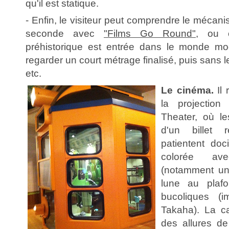
qu'il est statique.
- Enfin, le visiteur peut comprendre le méca
seconde avec
"Films Go Round"
, ou c
préhistorique est entrée dans le monde mo
regarder un court métrage finalisé, puis sans 
etc.
Le cinéma.
Il 
la projectio
Theater, où le
d'un billet 
patientent doc
colorée av
(notamment un 
lune au plaf
bucoliques (
Takaha). La ca
des allures de