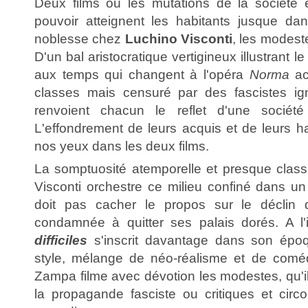
Deux films où les mutations de la société 
pouvoir atteignent les habitants jusque dans
noblesse chez
Luchino Visconti
, les modes
D'un bal aristocratique vertigineux illustrant l
aux temps qui changent à l'opéra
Norma
ac
classes mais censuré par des fascistes ign
renvoient chacun le reflet d'une sociét
L'effondrement de leurs acquis et de leurs h
nos yeux dans les deux films.
La somptuosité atemporelle et presque clas
Visconti orchestre ce milieu confiné dans u
doit pas cacher le propos sur le déclin de
condamnée à quitter ses palais dorés. A l'
difficiles
s'inscrit davantage dans son épo
style, mélange de néo-réalisme et de comédi
Zampa filme avec dévotion les modestes, qu'i
la propagande fasciste ou critiques et circ