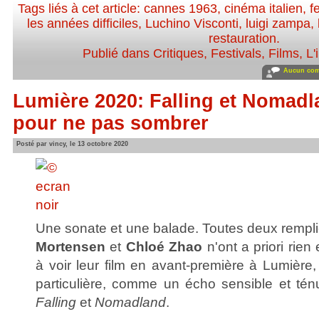
Tags liés à cet article:
cannes 1963
,
cinéma italien
,
f
les années difficiles
,
Luchino Visconti
,
luigi zampa
,
restauration
.
Publié dans
Critiques
,
Festivals
,
Films
,
L'
Aucun com
Lumière 2020: Falling et Nomadla
pour ne pas sombrer
Posté par vincy, le 13 octobre 2020
Une sonate et une balade. Toutes deux rempli
Mortensen
et
Chloé Zhao
n'ont a priori rie
à voir leur film en avant-première à Lumière
particulière, comme un écho sensible et ténu 
Falling
et
Nomadland
.