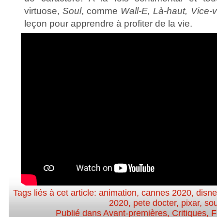
virtuose,
Soul
, comme
Wall-E, Là-haut, Vice-
leçon pour apprendre à profiter de la vie.
Tags liés à cet article:
animation
,
cannes 2020
,
disne
2020
,
pete docter
,
pixar
,
sou
Publié dans
Avant-premières
,
Critiques
,
F