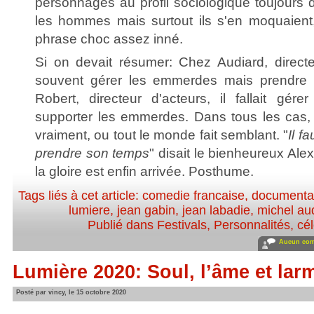
personnages au profil sociologique toujours d'a
les hommes mais surtout ils s'en moquaient
phrase choc assez inné.
Si on devait résumer: Chez Audiard, directeu
souvent gérer les emmerdes mais prendre
Robert, directeur d'acteurs, il fallait gé
supporter les emmerdes. Dans tous les cas, 
vraiment, ou tout le monde fait semblant. "
Il f
prendre son temps
" disait le bienheureux Ale
la gloire est enfin arrivée. Posthume.
Tags liés à cet article:
comedie francaise
,
documenta
lumiere
,
jean gabin
,
jean labadie
,
michel au
Publié dans
Festivals
,
Personnalités, cél
Aucun com
Lumière 2020: Soul, l’âme et lar
Posté par vincy, le 15 octobre 2020