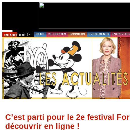
FILMS
CELEBRITES
DOSSIERS
EVENEMENTS
ENTREVUES
C’est parti pour le 2e festival Fo
découvrir en ligne !