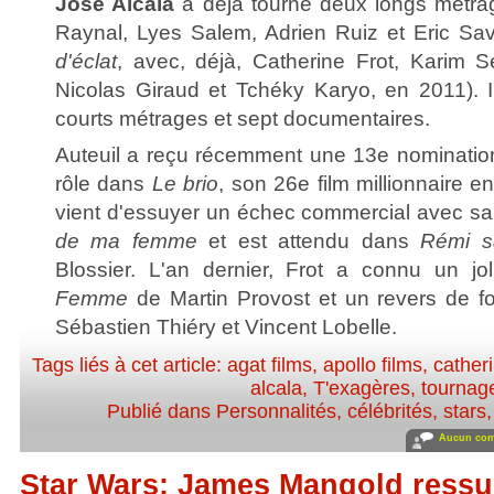
José Alcala
a déjà tourné deux longs métra
Raynal, Lyes Salem, Adrien Ruiz et Eric Sa
d'éclat
, avec, déjà, Catherine Frot, Karim S
Nicolas Giraud et Tchéky Karyo, en 2011). Il
courts métrages et sept documentaires.
Auteuil a reçu récemment une 13e nominatio
rôle dans
Le brio
, son 26e film millionnaire e
vient d'essuyer un échec commercial avec sa 
de ma femme
et est attendu dans
Rémi s
Blossier. L'an dernier, Frot a connu un j
Femme
de Martin Provost et un revers de f
Sébastien Thiéry et Vincent Lobelle.
Tags liés à cet article:
agat films
,
apollo films
,
catheri
alcala
,
T'exagères
,
tournag
Publié dans
Personnalités, célébrités, stars
Aucun com
Star Wars: James Mangold ressu