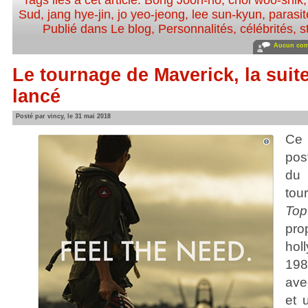
Tags liés à cet article:
Bong Joon-ho
,
choi woo-shik
Sud
,
jang hye-jin
,
jo yeo-jeong
,
lee sun-kyun
,
parasit
Publié dans
Le blog
,
Personnalités, célébrités, s
Aucun com
Le tournage de Maverick, la suit
lancé
Posté par vincy, le 31 mai 2018
Ce 
pos
du
tou
To
pro
ho
198
ave
et 