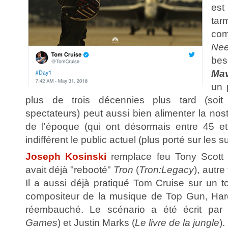
est
ta
com
Ne
be
Mav
un 
plus de trois décennies plus tard (soit
spectateurs) peut aussi bien alimenter la nos
de l'époque (qui ont désormais entre 45 et
indifférent le public actuel (plus porté sur les 
Joseph Kosinski
remplace feu Tony Scott d
avait déjà "rebooté"
Tron
(
Tron:Legacy
), autre
Il a aussi déjà pratiqué Tom Cruise sur un t
compositeur de la musique de Top Gun, Haro
réembauché. Le scénario a été écrit par 
Games
) et Justin Marks (
Le livre de la jungle
).