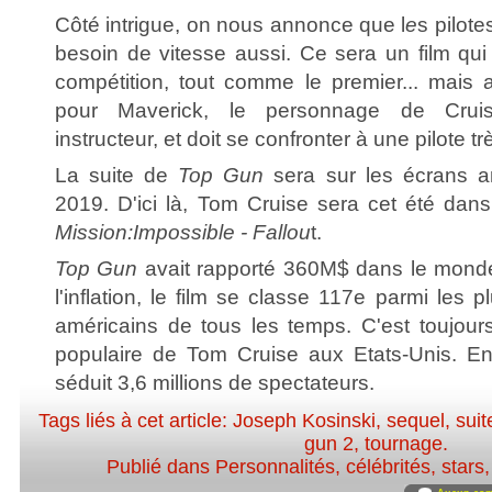
Côté intrigue, on nous annonce que l
e
s pilote
besoin de vitesse aussi. Ce sera un film qui 
compétition, tout comme le premier... mais
pour Maverick, le personnage de Cruise
instructeur, et doit se confronter à une pilote t
La suite de
Top Gun
sera sur les écrans amé
2019. D'ici là, Tom Cruise sera cet été dans
Mission:Impossible - Fallou
t.
Top Gun
avait rapporté 360M$ dans le monde 
l'inflation, le film se classe 117e parmi les 
américains de tous les temps. C'est toujour
populaire de Tom Cruise aux Etats-Unis. En 
séduit 3,6 millions de spectateurs.
Tags liés à cet article:
Joseph Kosinski
,
sequel
,
suit
gun 2
,
tournage
.
Publié dans
Personnalités, célébrités, stars