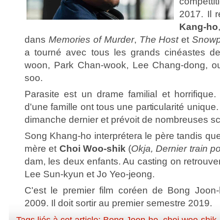
compétt
2017. Il 
Kang-ho
dans
Memories of Murder
,
The Host
et
Snowp
a tourné avec tous les grands cinéastes d
woon, Park Chan-wook, Lee Chang-dong, o
soo.
Parasite est un drame familial et horrifiqu
d'une famille ont tous une particularité uniqu
dimanche dernier et prévoit de nombreuses s
Song Khang-ho interprétera le père tandis qu
mère et
Choi Woo-shik
(
Okja, Dernier train 
dam, les deux enfants. Au casting on retrouve
Lee Sun-kyun et Jo Yeo-jeong.
C'est le premier film coréen de Bong Joon
2009. Il doit sortir au premier semestre 2019.