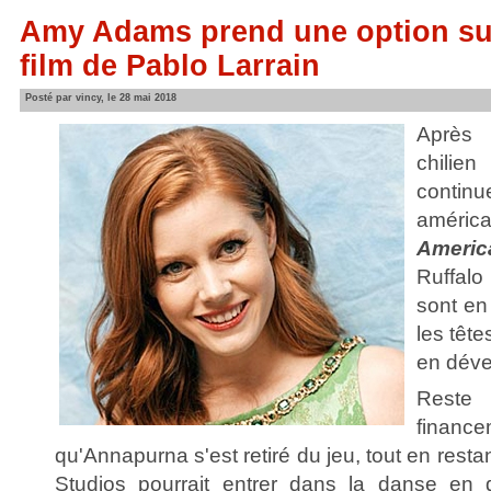
Amy Adams prend une option sur
film de Pablo Larrain
Posté par vincy, le 28 mai 2018
Aprè
chil
conti
améri
Americ
Ruffal
sont en
les tête
en dév
Reste
fina
qu'Annapurna s'est retiré du jeu, tout en rest
Studios pourrait entrer dans la danse en d