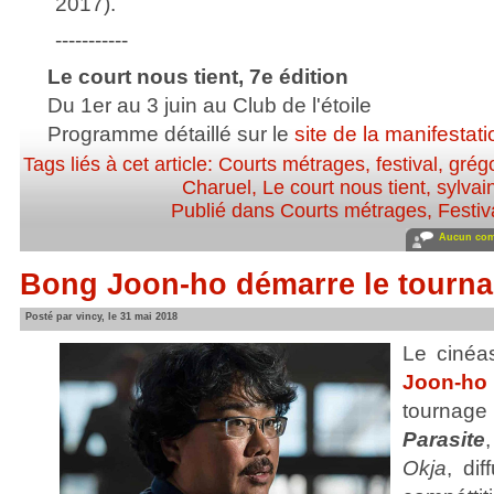
2017).
-----------
Le court nous tient, 7e édition
Du 1er au 3 juin au Club de l'étoile
Programme détaillé sur le
site de la manifestati
Tags liés à cet article:
Courts métrages
,
festival
,
grégo
Charuel
,
Le court nous tient
,
sylvai
Publié dans
Courts métrages
,
Festiv
Aucun com
Bong Joon-ho démarre le tourna
Posté par vincy, le 31 mai 2018
Le cinéa
Joon-ho
tournage
Parasite
Okja
, dif