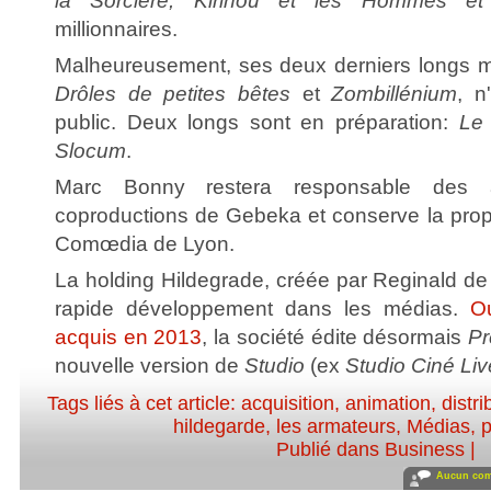
la Sorcière, Kirinou et les Hommes e
millionnaires.
Malheureusement, ses deux derniers longs m
Drôles de petites bêtes
et
Zombillénium
, n
public. Deux longs sont en préparation:
Le
Slocum
.
Marc Bonny restera responsable des a
coproductions de Gebeka et conserve la propr
Comœdia de Lyon.
La holding Hildegrade, créée par Reginald de
rapide développement dans les médias.
O
acquis en 2013
, la société édite désormais
Pr
nouvelle version de
Studio
(ex
Studio Ciné Liv
Tags liés à cet article:
acquisition
,
animation
,
distri
hildegarde
,
les armateurs
,
Médias
,
p
Publié dans
Business
|
Aucun com