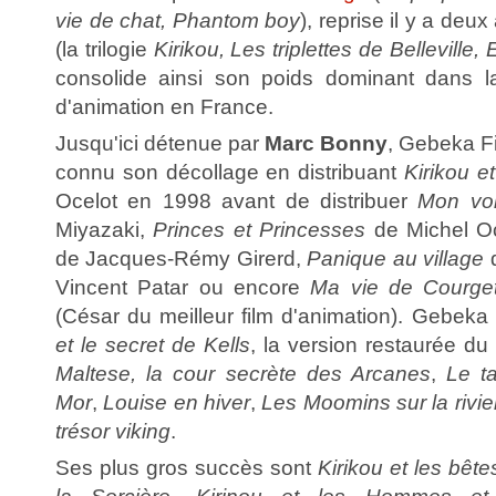
vie de chat, Phantom boy
), reprise il y a deux
(la trilogie
Kirikou, Les triplettes de Belleville,
consolide ainsi son poids dominant dans la
d'animation en France.
Jusqu'ici détenue par
Marc Bonny
, Gebeka F
connu son décollage en distribuant
Kirikou et
Ocelot en 1998 avant de distribuer
Mon voi
Miyazaki,
Princes et Princesses
de Michel O
de Jacques-Rémy Girerd,
Panique au village
d
Vincent Patar ou encore
Ma vie de Courget
(César du meilleur film d'animation). Gebeka 
et le secret de Kells
, la version restaurée du
Maltese, la cour secrète des Arcanes
,
Le t
Mor
,
Louise en hiver
,
Les Moomins sur la rivie
trésor viking
.
Ses plus gros succès sont
Kirikou et les bêt