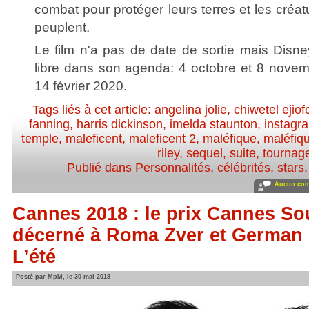
combat pour protéger leurs terres et les créa
peuplent.
Le film n'a pas de date de sortie mais Disne
libre dans son agenda: 4 octobre et 8 novem
14 février 2020.
Tags liés à cet article:
angelina jolie
,
chiwetel ejiof
fanning
,
harris dickinson
,
imelda staunton
,
instagr
temple
,
maleficent
,
maleficent 2
,
maléfique
,
maléfiq
riley
,
sequel
,
suite
,
tournag
Publié dans
Personnalités, célébrités, stars
Aucun com
Cannes 2018 : le prix Cannes So
décerné à Roma Zver et German
L’été
Posté par MpM, le 30 mai 2018