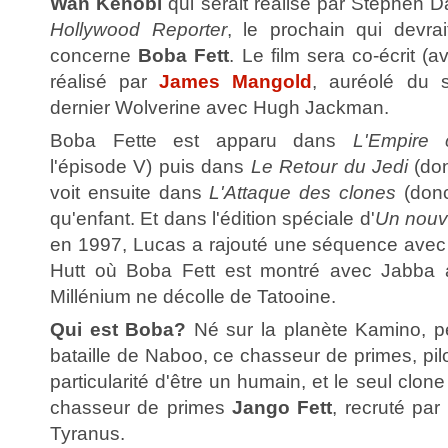
Wan Kenobi
qui serait réalisé par Stephen D
Hollywood Reporter
, le prochain qui devrai
concerne
Boba Fett
. Le film sera co-écrit (
réalisé par
James Mangold
, auréolé du
dernier Wolverine avec Hugh Jackman.
Boba Fette est apparu dans
L'Empire 
l'épisode V) puis dans
Le Retour du Jedi
(don
voit ensuite dans
L'Attaque des clones
(donc 
qu'enfant. Et dans l'édition spéciale d'
Un nouv
en 1997, Lucas a rajouté une séquence avec
Hutt où Boba Fett est montré avec Jabba 
Millénium ne décolle de Tatooine.
Qui est Boba?
Né sur la planète Kamino, p
bataille de Naboo, ce chasseur de primes, pilo
particularité d'être un humain, et le seul clon
chasseur de primes
Jango Fett
, recruté par
Tyranus.