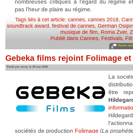
nombreuses critiques à l’égard du régime e
pas l’heur de plaire au régime.
Tags liés à cet article:
cannes
,
cannes 2018
,
Cann
soundtrack award
,
festival de cannes
,
German Osipo
musique de film
,
Roma Zver
,
Z
Publié dans
Cannes
,
Festivals
,
Fil
Aucun com
Gebeka films rejoint Folimage e
Posté par vincy, le 29 mai 2018
La sociét
distribut
être rep
Hildegar
informat
Hilde
l'action
sociétés de production
Folimage
(
La prophéti