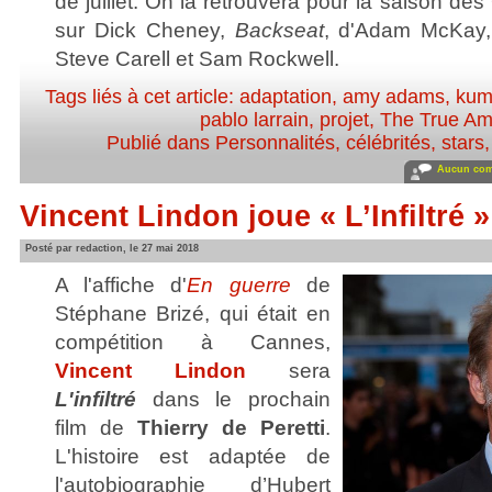
de juillet. On la retrouvera pour la saison de
sur Dick Cheney,
Backseat
, d'Adam McKay, 
Steve Carell et Sam Rockwell.
Tags liés à cet article:
adaptation
,
amy adams
,
kuma
pablo larrain
,
projet
,
The True Am
Publié dans
Personnalités, célébrités, stars
Aucun com
Vincent Lindon joue « L’Infiltré »
Posté par redaction, le 27 mai 2018
A l'affiche d'
En guerre
de
Stéphane Brizé, qui était en
compétition à Cannes,
Vincent Lindon
sera
L'infiltré
dans le prochain
film de
Thierry de Peretti
.
L'histoire est adaptée de
l'autobiographie d’Hubert