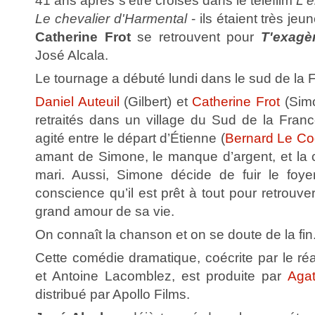
41 ans après s'être croisés dans le téléfilm
L'
Le chevalier d'Harmental
- ils étaient très jeu
Catherine Frot
se retrouvent pour
T'exagè
José Alcala.
Le tournage a débuté lundi dans le sud de la 
Daniel Auteuil
(Gilbert) et
Catherine Frot
(Simo
retraités dans un village du Sud de la France
agité entre le départ d’Étienne (
Bernard Le Co
amant de Simone, le manque d’argent, et la
mari. Aussi, Simone décide de fuir le foyer
conscience qu’il est prêt à tout pour retrouv
grand amour de sa vie.
On connaît la chanson et on se doute de la fin
Cette comédie dramatique, coécrite par le réa
et Antoine Lacomblez, est produite par
Agat
distribué par Apollo Films.