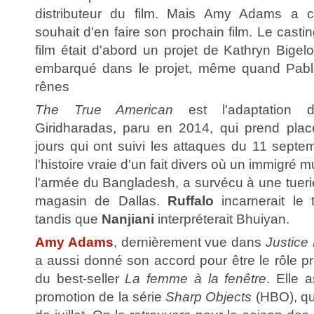
distributeur du film. Mais Amy Adams a c
souhait d'en faire son prochain film. Le casti
film était d'abord un projet de Kathryn Bige
embarqué dans le projet, même quand Pablo 
rênes
The True American
est l'adaptation d
Giridharadas, paru en 2014, qui prend pla
jours qui ont suivi les attaques du 11 septem
l'histoire vraie d'un fait divers où un immigré
l'armée du Bangladesh, a survécu à une tue
magasin de Dallas.
Ruffalo
incarnerait le 
tandis que
Nanjiani
interpréterait Bhuiyan.
Amy Adams
, dernièrement vue dans
Justice
a aussi donné son accord pour être le rôle pri
du best-seller
La femme à la fenêtre
. Elle 
promotion de la série
Sharp Objects
(HBO), qui