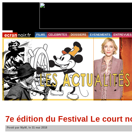
FILMS
CELEBRITES
DOSSIERS
EVENEMENTS
ENTREVUES
7e édition du Festival Le court n
Posté par MpM, le 31 mai 2018