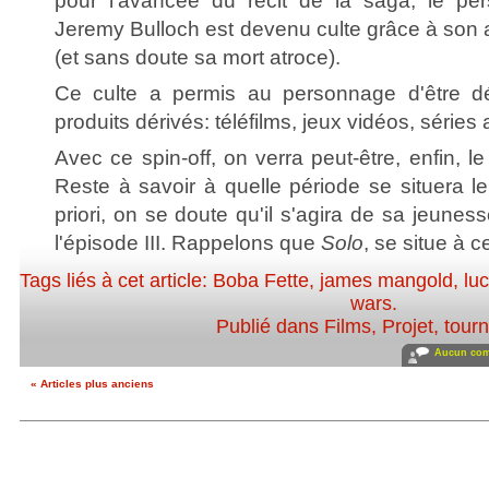
pour l'avancée du récit de la saga, le pe
Jeremy Bulloch est devenu culte grâce à son 
(et sans doute sa mort atroce).
Ce culte a permis au personnage d'être dé
produits dérivés: téléfilms, jeux vidéos, séries
Avec ce spin-off, on verra peut-être, enfin, l
Reste à savoir à quelle période se situera l
priori, on se doute qu'il s'agira de sa jeunesse
l'épisode III. Rappelons que
Solo
, se situe à
Tags liés à cet article:
Boba Fette
,
james mangold
,
lu
wars
.
Publié dans
Films
,
Projet, tour
Aucun com
« Articles plus anciens