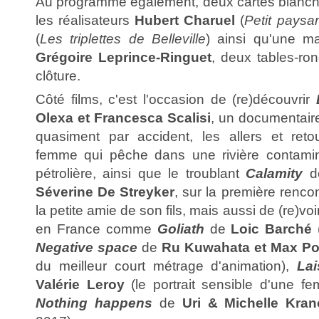
Au programme également, deux cartes blanch
les réalisateurs
Hubert Charuel
(
Petit paysa
(
Les triplettes de Belleville
) ainsi qu'une ma
Grégoire Leprince-Ringuet
, deux tables-ro
clôture.
Côté films, c'est l'occasion de (re)découvrir
Olexa et Francesca Scalisi
, un documentaire
quasiment par accident, les allers et reto
femme qui pêche dans une rivière contamin
pétrolière, ainsi que le troublant
Calamity
d
Séverine De Streyker
, sur la première renco
la petite amie de son fils, mais aussi de (re)vo
en France comme
Goliath
de
Loic Barché
Negative space
de
Ru Kuwahata et Max Po
du meilleur court métrage d'animation),
La
Valérie Leroy
(le portrait sensible d'une fe
Nothing happens
de
Uri & Michelle Kran