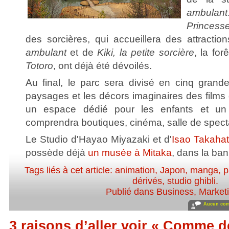
ambulant
Princess
des sorcières, qui accueillera des attracti
ambulant
et de
Kiki, la petite sorcière
, la fo
Totoro
, ont déjà été dévoilés.
Au final, le parc sera divisé en cinq grand
paysages et les décors imaginaires des films
un espace dédié pour les enfants et un 
comprendra boutiques, cinéma, salle de specta
Le Studio d'Hayao Miyazaki et d'
Isao Takahat
possède déjà
un musée à Mitaka
, dans la ban
Tags liés à cet article:
animation
,
Japon
,
manga
,
p
dérivés
,
studio ghibli
.
Publié dans
Business
,
Market
Aucun com
3 raisons d’aller voir « Comme 