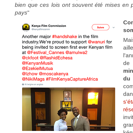
bien que ces lois ont souvent été mises en p
pays
"
Co
som
Mai
ai
l'a
de 
min
du
co
dan
s'é
rés
inv
gr
kén