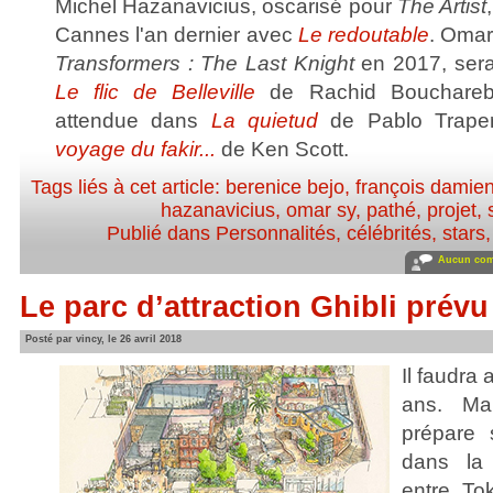
Michel Hazanavicius, oscarisé pour
The Artist
Cannes l'an dernier avec
Le redoutable
. Omar
Transformers : The Last Knight
en 2017, ser
Le flic de Belleville
de Rachid Bouchareb.
attendue dans
La quietud
de Pablo Trape
voyage du fakir...
de Ken Scott.
Tags liés à cet article:
berenice bejo
,
françois damie
hazanavicius
,
omar sy
,
pathé
,
projet
,
Publié dans
Personnalités, célébrités, stars
Aucun com
Le parc d’attraction Ghibli prév
Posté par vincy, le 26 avril 2018
Il faudra
ans. M
prépare 
dans la
entre To