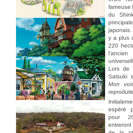
fameuse l
du Shink
principal
japonais.
y a plus 
220 hect
l'ancien
universe
Lors de 
Satsuki 
Mon vois
reproduit
Initiale
espéré 
pour 20
entreront
de la s