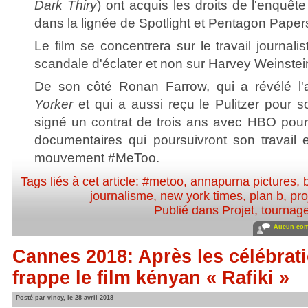
Dark Thiry
) ont acquis les droits de l'enquête 
dans la lignée de Spotlight et Pentagon Paper
Le film se concentrera sur le travail journali
scandale d'éclater et non sur Harvey Weinstei
De son côté Ronan Farrow, qui a révélé l'
Yorker
et qui a aussi reçu le Pulitzer pour s
signé un contrat de trois ans avec HBO pour 
documentaires qui poursuivront son travail
mouvement #MeToo.
Tags liés à cet article:
#metoo
,
annapurna pictures
,
journalisme
,
new york times
,
plan b
,
pro
Publié dans
Projet, tournag
Aucun com
Cannes 2018: Après les célébrati
frappe le film kényan « Rafiki »
Posté par vincy, le 28 avril 2018