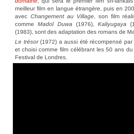
domaine
, qui sera le premier film sri-lanka
meilleur film en langue étrangère, puis en 2
avec
Changement au Village
, son film réa
comme
Madol Duwa
(1976),
Kaliyugaya
(1
(1983), sont des adaptation des romans de M
Le trésor
(1972) a aussi été récompensé par l
et choisi comme film célébrant les 50 ans du
Festival de Londres.