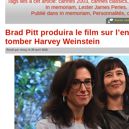
Tags liés à cet article:
cannes 2003
,
cannes classics
In memoriam
,
Lester James Peries
,
Publié dans
In memoriam
,
Personnalités, c
Aucun com
Brad Pitt produira le film sur l’en
tomber Harvey Weinstein
Posté par vincy, le 29 avril 2018