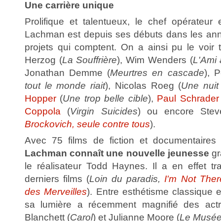
Une carrière unique
Prolifique et talentueux, le chef opérateur 
Lachman est depuis ses débuts dans les ann
projets qui comptent. On a ainsi pu le voir 
Herzog (
La Souffrière
), Wim Wenders (
L'Ami 
Jonathan Demme (
Meurtres en cascade
), 
tout le monde riait
), Nicolas Roeg (
Une nuit 
Hopper
(
Une trop belle cible
),
Paul Schrader
Coppola
(
Virgin Suicides
) ou encore Stev
Brockovich, seule contre tous
).
Avec 75 films de fiction et documentaires
Lachman connaît une nouvelle jeunesse
gr
le réalisateur Todd Haynes. Il a en effet tr
derniers films (
Loin du paradis,
I'm Not Ther
des Merveilles
). Entre esthétisme classique e
sa lumière a récemment magnifié des actr
Blanchett (
Carol
) et Julianne Moore (
Le Musée