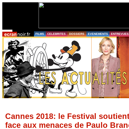
FILMS
CELEBRITES
DOSSIERS
EVENEMENTS
ENTREVUES
Cannes 2018: le Festival soutient
face aux menaces de Paulo Bra