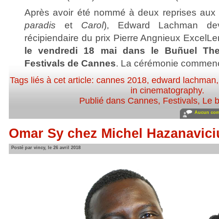
Après avoir été nommé à deux reprises aux
paradis
et
Carol
), Edward Lachman dev
récipiendaire du prix Pierre Angnieux ExcelL
le vendredi 18 mai dans le Buñuel The
Festivals de Cannes
. La cérémonie commenc
Tags liés à cet article:
cannes 2018
,
edward lachman
in cinematography
.
Publié dans
Cannes
,
Festivals
,
Le b
Aucun com
Omar Sy chez Michel Hazanavici
Posté par vincy, le 26 avril 2018