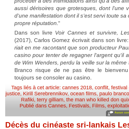
procéder à des intimidations ainsi qu’à des aff
aussi dérisoires que grotesques, dont l’une v
d’une manifestation dont il s’est servi toute sa 
propre réputation.
"
Dans son livre
Voir Cannes et survivre, Le
(2017), Carlos Gomez écrivait dans son livre:
riait en me racontant que son producteur Paul
casino pour tenter de regagner l'argent qu'il a
de Wim Wenders, perdu la veille sur la même 
Branco risque de ne pas être le bienvenu
toujours se consoler au casino.
Tags liés à cet article:
cannes 2018
,
conflit
,
festiva
justice
,
Kirill Serebrennikov
,
ocean films
,
paulo branc
Rafiki
,
terry gilliam
,
the man who killed don qui
Publié dans
Cannes
,
Festivals
,
Films
,
exploitat
Aucun com
Décès du cinéaste sri-lankais L