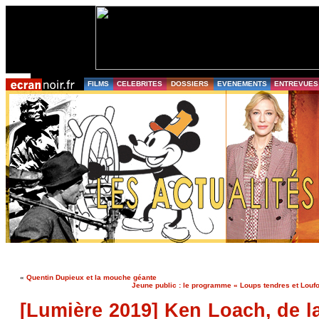
FILMS
CELEBRITES
DOSSIERS
EVENEMENTS
ENTREVUES
«
Quentin Dupieux et la mouche géante
Jeune public : le programme « Loups tendres et Louf
[Lumière 2019] Ken Loach, de la