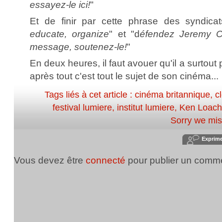
essayez-le ici!
"
Et de finir par cette phrase des syndica
educate, organize
" et "d
éfendez Jeremy C
message, soutenez-le!
"
En deux heures, il faut avouer qu'il a surtout 
après tout c'est tout le sujet de son cinéma...
Tags liés à cet article :
cinéma britannique
,
c
festival lumiere
,
institut lumiere
,
Ken Loach
Sorry we mi
Exprim
Vous devez être
connecté
pour publier un comme