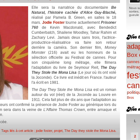
Elle sera la narratrice du documentaire
Be
Nous su
sorties
Natural, l'histoire cachée d'Alice Guy-Blaché,
gueule e
réalisé par Pamela B. Green, en salles le 18
mars.
Jodie Foster
tourne actuellement
Prisoner
760
de Kevin Macdonald, avec Bendedict
Cumberbatch, Shailene Woodley, Tahar Rahim et
Zachary Levi. Jamais deux sans trois, l'actrice-
productrice-réalisatrice va faire son retour
adap
derrière la caméra. Son dernier film,
Money
Monster
(216) avait eu les honneurs de la
Box 
sélection officielle au Festival de cannes. Pour
cannes
son cinquième long métrage, elle filmera
métra
l'adaptation du livre de Seymour Reit,
The Day
fes
They Stole the Mona Lisa
(Le jour où ils ont volé
la Joconde). Ce livre est inédit en France. l'auteur
l'a écrit en 1981.
can
The Day They Stole the Mona Lisa
est un roman
politiq
autour du vol (réel) de la Joconde au Louvre en
Bros
1911. Cela fait plus de dix ans que l'adaptation au
teurs ont confirmé la présence de Jodie Foster au générique lors du
ilm sera dans la veine de
L'Affaire Thomas Crown
, entre arnaque et
n.
L
ncée.
Tags liés à cet article :
jodie foster
,
projet
,
The Day they stole the Mona Lisa
.
2