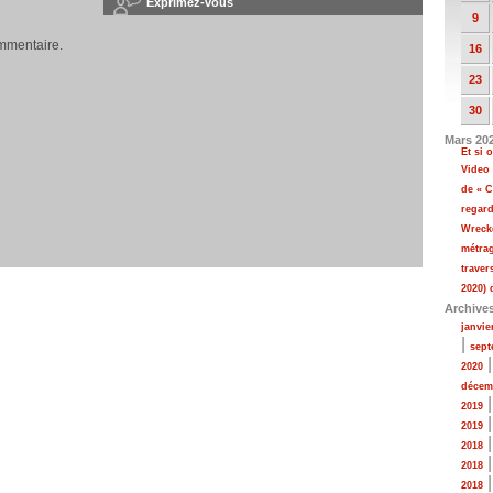
Exprimez-vous
9
mmentaire.
16
23
30
Mars 20
Et si
Video
de « C
regar
Wrecke
métrag
traver
2020) 
Archive
janvie
|
sept
2020
décem
2019
2019
2018
2018
2018