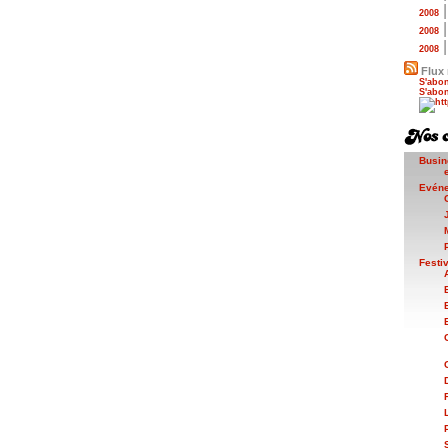
2008
2008
2008
Flux 
S'abon
S'abon
Busin
Evén
Festi