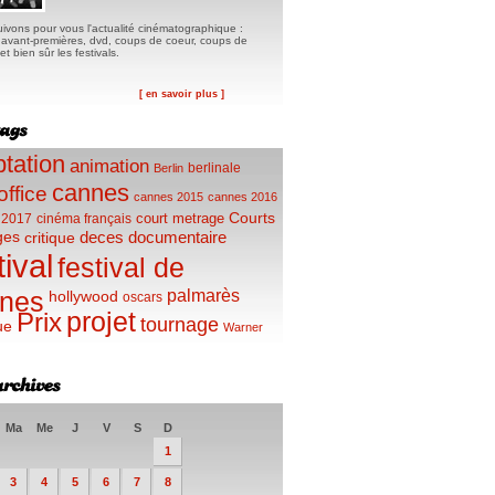
ivons pour vous l'actualité cinématographique :
, avant-premières, dvd, coups de coeur, coups de
t bien sûr les festivals.
[ en savoir plus ]
tation
animation
berlinale
Berlin
cannes
office
cannes 2015
cannes 2016
Courts
court metrage
 2017
cinéma français
ges
deces
documentaire
critique
tival
festival de
palmarès
nes
hollywood
oscars
projet
Prix
tournage
ue
Warner
Ma
Me
J
V
S
D
1
3
4
5
6
7
8