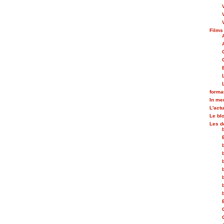
Films
forma
In m
L'actu
Le bl
Les d