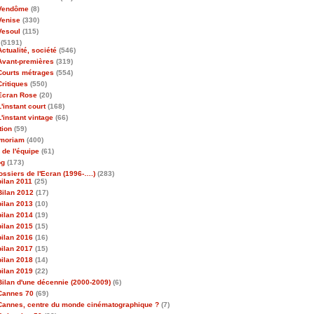
Vendôme
(8)
Venise
(330)
Vesoul
(115)
(5191)
Actualité, société
(546)
Avant-premières
(319)
Courts métrages
(554)
Critiques
(550)
Ecran Rose
(20)
L'instant court
(168)
L'instant vintage
(66)
tion
(59)
emoriam
(400)
 de l'équipe
(61)
og
(173)
ossiers de l'Ecran (1996-….)
(283)
bilan 2011
(25)
Bilan 2012
(17)
bilan 2013
(10)
bilan 2014
(19)
bilan 2015
(15)
bilan 2016
(16)
bilan 2017
(15)
bilan 2018
(14)
bilan 2019
(22)
Bilan d'une décennie (2000-2009)
(6)
Cannes 70
(69)
Cannes, centre du monde cinématographique ?
(7)