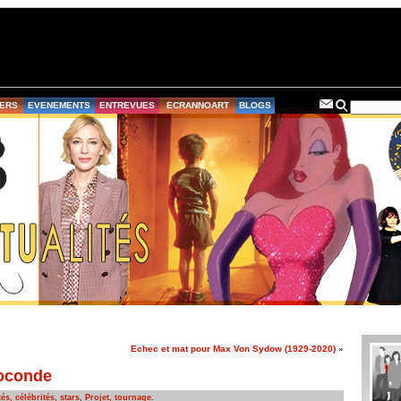
ERS
EVENEMENTS
ENTREVUES
ECRANNOART
BLOGS
Echec et mat pour Max Von Sydow (1929-2020)
»
Joconde
és, célébrités, stars
,
Projet, tournage
.