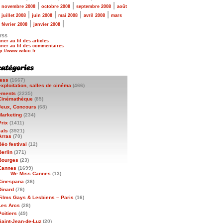
|
|
|
|
novembre 2008
octobre 2008
septembre 2008
août
|
|
|
|
|
juillet 2008
juin 2008
mai 2008
avril 2008
mars
|
|
|
février 2008
janvier 2008
rss
ner au fil des articles
ner au fil des commentaires
ess
(1667)
exploitation, salles de cinéma
(466)
ements
(2235)
Cinémathèque
(85)
Jeux, Concours
(68)
Marketing
(234)
Prix
(1411)
vals
(3921)
Arras
(70)
Béo festival
(12)
Berlin
(371)
Bourges
(23)
Cannes
(1699)
We Miss Cannes
(13)
Cinespana
(36)
Dinard
(76)
Films Gays & Lesbiens – Paris
(16)
Les Arcs
(28)
Poitiers
(49)
Saint-Jean-de-Luz
(20)