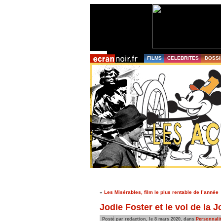
FILMS
CELEBRITES
DOSSI
«
Les Misérables, film le plus rentable de l’année
Jodie Foster et le vol de la 
Posté par redaction, le 8 mars 2020, dans
Personnalit