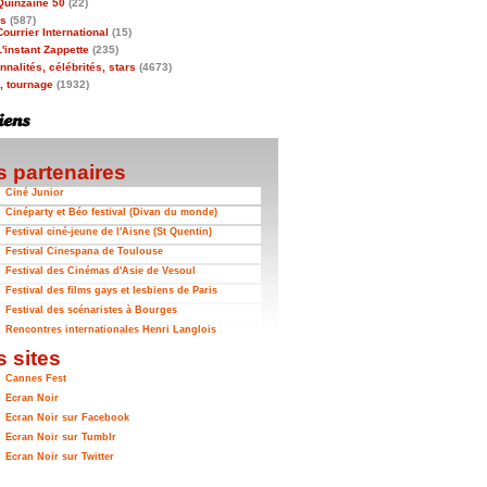
Quinzaine 50
(22)
as
(587)
Courrier International
(15)
L'instant Zappette
(235)
nalités, célébrités, stars
(4673)
t, tournage
(1932)
 partenaires
Ciné Junior
Cinéparty et Béo festival (Divan du monde)
Festival ciné-jeune de l'Aisne (St Quentin)
Festival Cinespana de Toulouse
Festival des Cinémas d'Asie de Vesoul
Festival des films gays et lesbiens de Paris
Festival des scénaristes à Bourges
Rencontres internationales Henri Langlois
 sites
Cannes Fest
Ecran Noir
Ecran Noir sur Facebook
Ecran Noir sur Tumblr
Ecran Noir sur Twitter