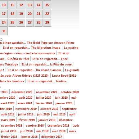
10
11
12
13
14
15
17
18
19
20
21
22
24
25
26
27
28
29
31
20
 on binge-watchait… The Bold Type sur Amazon Prime
|
|
Et si on regardait… The Migrating image
Le casting
|
ontagion » réuni contre le coronavirus
Et si on
|
dait… Cinéma du réel
Et si on regardait… Thee
|
rs Tetralogy
Et si on regardait… la Fête du court
|
|
e !
Et si on regardait… Un chant d’amour
La grande
|
sée pour Albert Uderzo (1927-2020)
Lucia Bosè (1931-
|
|
dans les ténèbres
Et si on regardait… Tootsie
s
|
|
|
r 2021
décembre 2020
novembre 2020
octobre 2020
|
|
|
|
embre 2020
août 2020
juillet 2020
juin 2020
mai
|
|
|
|
|
avril 2020
mars 2020
février 2020
janvier 2020
|
|
|
bre 2019
novembre 2019
octobre 2019
septembre
|
|
|
|
|
août 2019
juillet 2019
juin 2019
mai 2019
avril
|
|
|
|
mars 2019
février 2019
janvier 2019
décembre
|
|
|
|
novembre 2018
octobre 2018
septembre 2018
août
|
|
|
|
|
juillet 2018
juin 2018
mai 2018
avril 2018
mars
|
|
|
|
février 2018
janvier 2018
décembre 2017