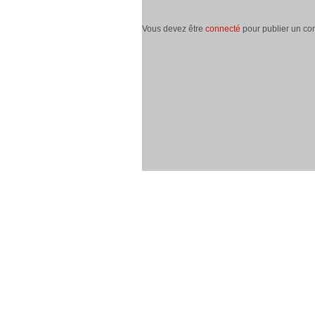
Vous devez être
connecté
pour publier un co