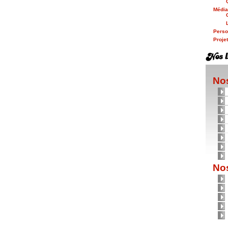
Médi
Person
Proje
Nos
Nos