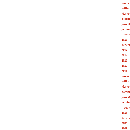
novem
juillet
févrie
octobr
juin 2
janvie
|
sept
2015
décem
2014
2014
2013
2013
2013
novem
juillet
févrie
octobr
juin 2
janvie
|
sept
2010
décem
2009
2009