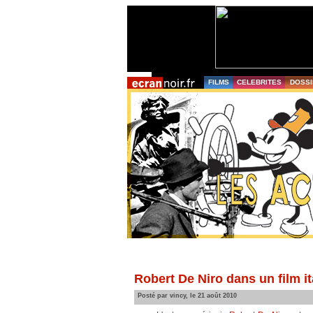
FILMS
CELEBRITES
DOSSI
Robert De Niro dans un film it
Posté par vincy, le 21 août 2010