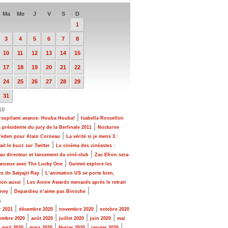
Ma
Me
J
V
S
D
1
3
4
5
6
7
8
10
11
12
13
14
15
17
18
19
20
21
22
24
25
26
27
28
29
31
10
|
rsupilami avance. Houba Houba!
Isabella Rossellini
|
a présidente du jury de la Berlinale 2011
Nocturne
|
l’eden pour Alain Corneau
La vérité si je mens 3 :
|
fait le buzz sur Twitter
Le cinéma des cinéastes :
|
u directeur et lancement du ciné-club
Zac Efron sera-
|
hanceux avec The Lucky One
Guimet explore les
|
 de Satyajit Ray
L’animation US se porte bien,
|
ion aussi
Les Annie Awards menacés après le retrait
|
|
sney
Depardieu n’aime pas Binoche
s
|
|
|
r 2021
décembre 2020
novembre 2020
octobre 2020
|
|
|
|
embre 2020
août 2020
juillet 2020
juin 2020
mai
|
|
|
|
|
avril 2020
mars 2020
février 2020
janvier 2020