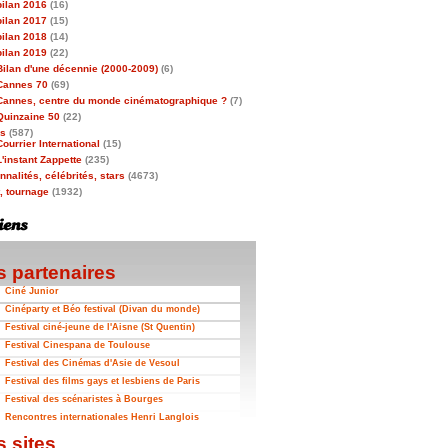
bilan 2016
(16)
bilan 2017
(15)
bilan 2018
(14)
bilan 2019
(22)
Bilan d'une décennie (2000-2009)
(6)
Cannes 70
(69)
Cannes, centre du monde cinématographique ?
(7)
Quinzaine 50
(22)
as
(587)
Courrier International
(15)
L'instant Zappette
(235)
nalités, célébrités, stars
(4673)
t, tournage
(1932)
 partenaires
Ciné Junior
Cinéparty et Béo festival (Divan du monde)
Festival ciné-jeune de l'Aisne (St Quentin)
Festival Cinespana de Toulouse
Festival des Cinémas d'Asie de Vesoul
Festival des films gays et lesbiens de Paris
Festival des scénaristes à Bourges
Rencontres internationales Henri Langlois
 sites