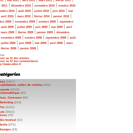
011
mai 2011
avril 2011
mars 2011
février 2011
|
|
|
r 2011
décembre 2010
novembre 2010
octobre 2010
|
|
|
|
embre 2010
août 2010
juillet 2010
juin 2010
mai
|
|
|
|
|
avril 2010
mars 2010
février 2010
janvier 2010
|
|
|
bre 2009
novembre 2009
octobre 2009
septembre
|
|
|
|
|
août 2009
juillet 2009
juin 2009
mai 2009
avril
|
|
|
|
mars 2009
février 2009
janvier 2009
décembre
|
|
|
|
novembre 2008
octobre 2008
septembre 2008
août
|
|
|
|
|
juillet 2008
juin 2008
mai 2008
avril 2008
mars
|
|
|
février 2008
janvier 2008
rss
ner au fil des articles
ner au fil des commentaires
ess
(1667)
exploitation, salles de cinéma
(466)
ements
(2235)
Cinémathèque
(85)
Jeux, Concours
(68)
Marketing
(234)
Prix
(1411)
vals
(3921)
Arras
(70)
Béo festival
(12)
Berlin
(371)
Bourges
(23)