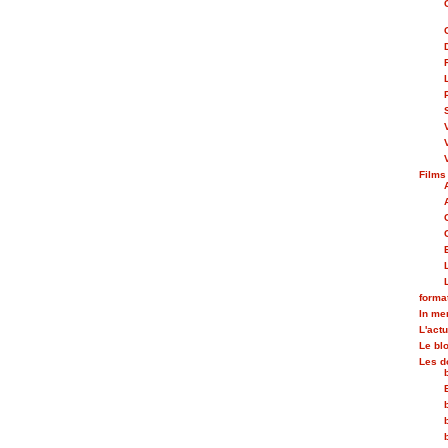
Films
forma
In m
L'actu
Le bl
Les d