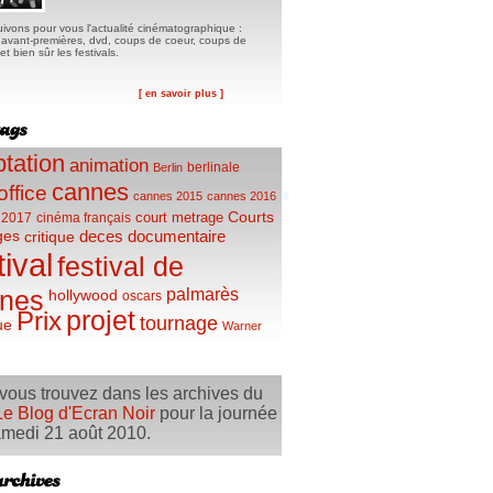
ivons pour vous l'actualité cinématographique :
, avant-premières, dvd, coups de coeur, coups de
t bien sûr les festivals.
[ en savoir plus ]
tation
animation
berlinale
Berlin
cannes
office
cannes 2015
cannes 2016
Courts
court metrage
 2017
cinéma français
ges
deces
documentaire
critique
tival
festival de
palmarès
nes
hollywood
oscars
projet
Prix
tournage
ue
Warner
vous trouvez dans les archives du
Le Blog d'Ecran Noir
pour la journée
medi 21 août 2010.