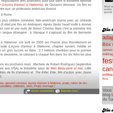
 négociations (très avancées) pour jour dans le troisième épisode
(Leçons d'amour à l'italienne)
, de Giovanni Veronesi. Un film en
Nous su
'entre eux, un professeur américain divorcé.
sorties
gueule e
e à Rome.
le plus célèbre comédien italo-américain tourne avec un cinéaste
 (
Il était une fois en Amérique
). Agnès Varda l'avait invité à donner
es cent et une nuits de Simon Cinéma
. Mais c'est la première fois
en langue étrangère : à l'époque il s'agissait du film de Bernardo
adap
 l'italienne
est sorti en 2005 (en France, plus discrètement en
Box 
suite (
Leçons d'amour à l'italienne, chapitre suivant
, inédite en
cannes
 un gros succès en Italie : 2,7 millions d'entrées pour le premier
métra
r le deuxième, se classant à chaque fois dans les dix films les plus
fes
dans les prochains mois :
Machete
de Robert Rodriguez (septembre
can
re aux USA), le troisième opus de
Mon Beau-père et moi
,
Little
fêtes de fin d'années) et
The Killer Elite
, film d'action avec Jason
politiq
1.
Bros
ise
,
giovanni veronesi
,
leçons d'amour à l'italienne
,
projet
,
robert de niro
.
onnalités, célébrités, stars
,
Projet, tournage
|
Vous 
Aucun commentaire
Exprimez-vous
blog
du Sa