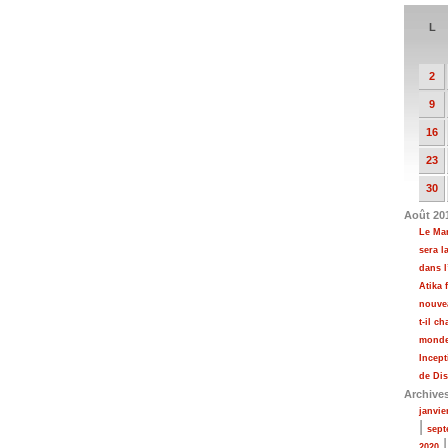
L
2
9
16
23
30
Août 20
Le Ma
sera l
dans 
Atika 
nouvea
t-il c
mondes
Incept
de Di
Archive
janvie
|
sept
2020