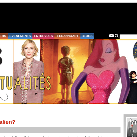
ERS
EVENEMENTS
ENTREVUES
ECRANNOART
BLOGS
alien?