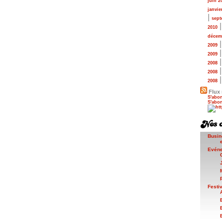
juin 2
janvie
|
sept
2010
décem
2009
2009
2008
2008
2008
Flux 
S'abon
S'abon
Busin
Evén
Festi