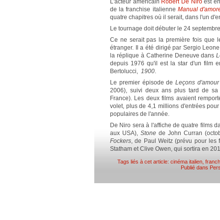
L'acteur américain
Robert De Niro
est en
de la franchise italienne
Manual d'amore 
quatre chapitres où il serait, dans l'un d
Le tournage doit débuter le 24 septembr
Ce ne serait pas la première fois que 
étranger. Il a été dirigé par Sergio Leone
la réplique à Catherine Deneuve dans
L
depuis 1976 qu'il est la star d'un film 
Bertolucci,
1900
.
Le premier épisode de
Leçons d'amour à
2006), suivi deux ans plus tard de sa 
France). Les deux films avaient remporté
volet, plus de 4,1 millions d'entrées pou
populaires de l'année.
De Niro sera à l'affiche de quatre films 
aux USA),
Stone
de John Curran (octob
Fockers
, de Paul Weitz (prévu pour les 
Statham et Clive Owen, qui sortira en 201
Tags liés à cet article:
cinéma italien
,
franch
Publié dans
Pers