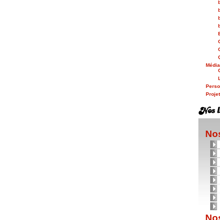
Médi
Person
Proje
Nos
Nos