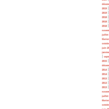
décem
2019
2019
2018
2018
2018
novem
juillet
févrie
octobr
juin 2
janvie
|
sept
2015
décem
2014
2014
2013
2013
2013
novem
juillet
févrie
octobr