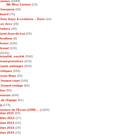
Cannes
(1699)
We Miss Cannes
(13)
Cinespana
(36)
Dinard
(76)
Films Gays & Lesbiens – Paris
(16)
Les Arcs
(28)
Poitiers
(49)
Saint-Jean-de-Luz
(20)
Vendôme
(8)
Venise
(330)
Vesoul
(115)
(5191)
Actualité, société
(546)
Avant-premières
(319)
Courts métrages
(554)
Critiques
(550)
Ecran Rose
(20)
L'instant court
(168)
L'instant vintage
(66)
tion
(59)
emoriam
(400)
 de l'équipe
(61)
og
(173)
ossiers de l'Ecran (1996-….)
(283)
bilan 2011
(25)
Bilan 2012
(17)
bilan 2013
(10)
bilan 2014
(19)
bilan 2015
(15)