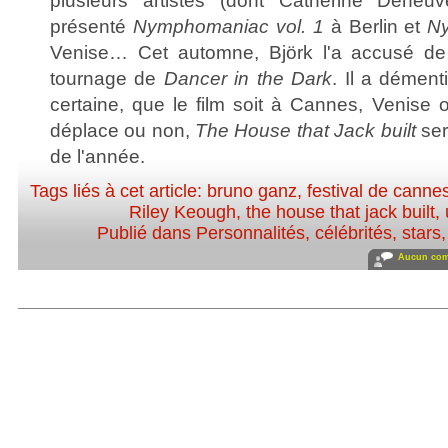
plusieurs artistes (dont Catherine Deneuv
présenté
Nymphomaniac vol. 1
à Berlin et
Ny
Venise… Cet automne, Björk l'a accusé de
tournage de
Dancer in the Dark
. Il a démen
certaine, que le film soit à Cannes, Venise 
déplace ou non,
The House that Jack built
ser
de l'année.
Tags liés à cet article:
bruno ganz
,
festival de canne
Riley Keough
,
the house that jack built
,
Publié dans
Personnalités, célébrités, stars
Aucun com