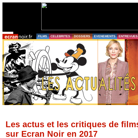
FILMS
CELEBRITES
DOSSIERS
EVENEMENTS
ENTREVUES
Les actus et les critiques de film
sur Ecran Noir en 2017