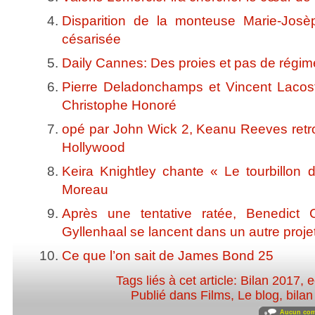
Disparition de la monteuse Marie-Josèp
césarisée
Daily Cannes: Des proies et pas de régim
Pierre Deladonchamps et Vincent Lacost
Christophe Honoré
opé par John Wick 2, Keanu Reeves retr
Hollywood
Keira Knightley chante « Le tourbillon
Moreau
Après une tentative ratée, Benedict
Gyllenhaal se lancent dans un autre proje
Ce que l’on sait de James Bond 25
Tags liés à cet article:
Bilan 2017
,
e
Publié dans
Films
,
Le blog
,
bila
Aucun com