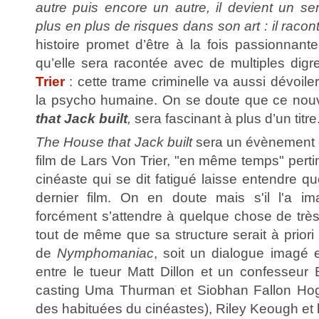
autre puis encore un autre, il devient un seri
plus en plus de risques dans son art : il raco
histoire promet d’être à la fois passionnant
qu’elle sera racontée avec de multiples dig
Trier
: cette trame criminelle va aussi dévoile
la psycho humaine. On se doute que ce nou
that Jack built
,
sera fascinant à plus d’un titre
The House that Jack built
sera un évènement c
film de Lars Von Trier, "en même temps" pertin
cinéaste qui se dit fatigué laisse entendre qu
dernier film. On en doute mais s'il l'a ima
forcément s’attendre à quelque chose de trè
tout de même que sa structure serait à priori 
de
Nymphomaniac
, soit un dialogue imagé 
entre le tueur Matt Dillon et un confesseu
casting Uma Thurman et Siobhan Fallon Hog
des habituées du cinéastes), Riley Keough et l