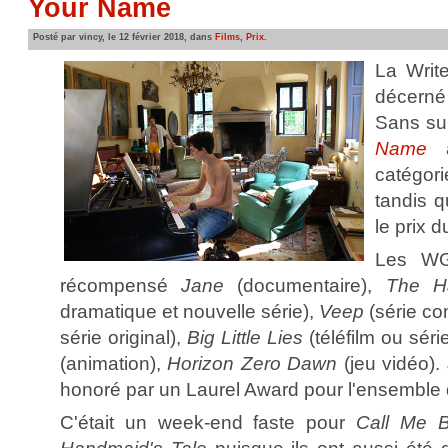
Your Name
Posté par vincy, le 12 février 2018, dans
Films
,
Prix
.
La Writ
décerné
Sans su
Name
a
catégo
tandis 
le prix d
Les WG
récompensé
Jane
(documentaire),
The H
dramatique et nouvelle série),
Veep
(série co
série original),
Big Little Lies
(téléfilm ou sér
(animation),
Horizon Zero Dawn
(jeu vidéo).
honoré par un Laurel Award pour l'ensemble d
C'était un week-end faste pour
Call Me 