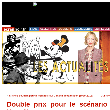
FILMS
CELEBRITES
DOSSIERS
EVENEMENTS
ENTREVUES
«
Silence soudain pour le compositeur Johann Johannsson (1969-2018)
Guiller
Double prix pour le scénario