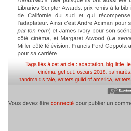
Handmaid's Tale
puisque ils ont aussi été 
Libraries Scripter Awards, prix remis à la bibl
de Californie du sud et qui récompense 
l'adaptateur. Ainsi c'est Andre Aciman pour 
par ton nom
) et James Ivory pour son scénar
côté cinéma, et Margaret Atwood (
La serva
Miller côté télévision. Francis Ford Coppola 
pour sa carrière.
Tags liés à cet article :
adaptation
,
big little li
cinéma
,
get out
,
oscars 2018
,
palmarès
handmaid's tale
,
writers guild of america
,
writer
Exprim
Vous devez être
connecté
pour publier un comme