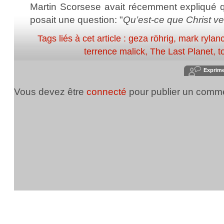
Martin Scorsese avait récemment expliqué 
posait une question: "
Qu’est-ce que Christ v
Tags liés à cet article :
geza röhrig
,
mark rylan
terrence malick
,
The Last Planet
,
t
Exprim
Vous devez être
connecté
pour publier un comme