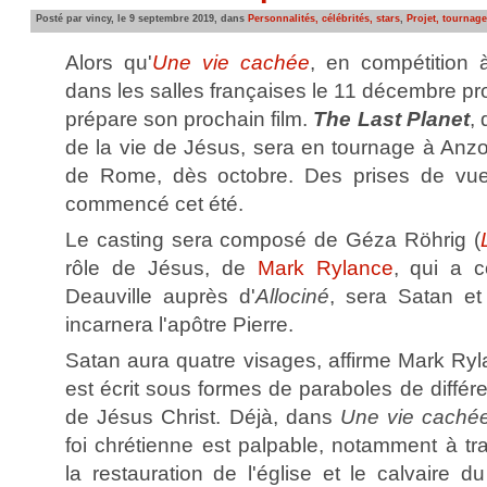
Posté par vincy, le 9 septembre 2019, dans
Personnalités, célébrités, stars
,
Projet, tournage
Alors qu'
Une vie cachée
, en compétition 
dans les salles françaises le 11 décembre p
prépare son prochain film.
The Last Planet
,
de la vie de Jésus, sera en tournage à Anzo,
de Rome, dès octobre. Des prises de vue
commencé cet été.
Le casting sera composé de Géza Röhrig (
rôle de Jésus, de
Mark Rylance
, qui a c
Deauville auprès d'
Allociné
, sera Satan e
incarnera l'apôtre Pierre.
Satan aura quatre visages, affirme Mark Ry
est écrit sous formes de paraboles de différ
de Jésus Christ. Déjà, dans
Une vie caché
foi chrétienne est palpable, notamment à t
la restauration de l'église et le calvaire d