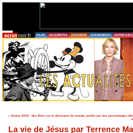
FILMS
CELEBRITES
DOSSIERS
EVENEMENTS
ENTREVUES
«
Venise 2019 : des films sur le désespoir du monde, portés par des personnages d
U
La vie de Jésus par Terrence Ma