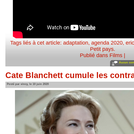
Tags liés à cet article:
adaptation
,
agenda 2020
,
eri
Petit pays
.
Publié dans
Films
|
Aucun com
Cate Blanchett cumule les contr
Posté par vincy, le 10 juin 2020