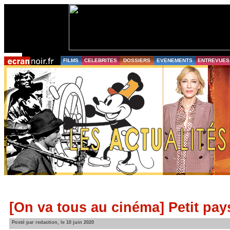
FILMS
CELEBRITES
DOSSIERS
EVENEMENTS
ENTREVUES
[On va tous au cinéma] Petit pay
Posté par redaction, le 10 juin 2020