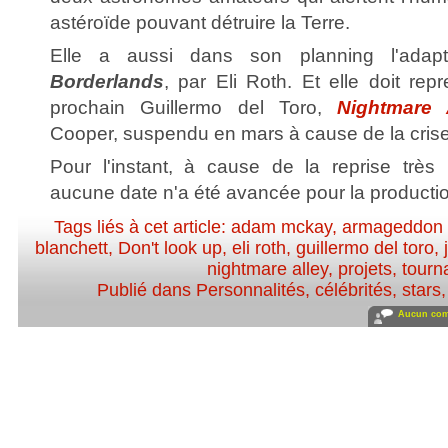
astéroïde pouvant détruire la Terre.
Elle a aussi dans son planning l'adapt
Borderlands
, par Eli Roth. Et elle doit re
prochain Guillermo del Toro,
Nightmare 
Cooper, suspendu en mars à cause de la crise 
Pour l'instant, à cause de la reprise très
aucune date n'a été avancée pour la production
Tags liés à cet article:
adam mckay
,
armageddon 
blanchett
,
Don't look up
,
eli roth
,
guillermo del toro
,
nightmare alley
,
projets
,
tourn
Publié dans
Personnalités, célébrités, stars
Aucun com