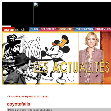
FILMS
CELEBRITES
DOSSIERS
EVENEMENTS
ENTREVUES
«
Le retour de Bip Bip et le Coyote
coyotefalls
Posté par vincy, le 26 juillet 2010, dans .