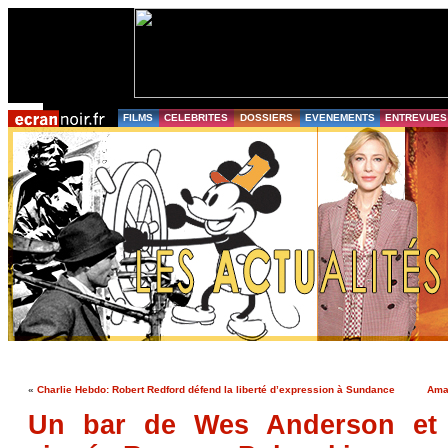
FILMS
CELEBRITES
DOSSIERS
EVENEMENTS
ENTREVUES
«
Charlie Hebdo: Robert Redford défend la liberté d’expression à Sundance
Amaz
Un bar de Wes Anderson et