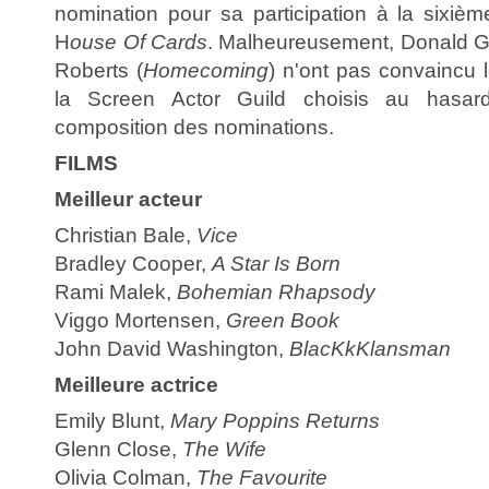
nomination pour sa participation à la sixièm
H
ouse Of Cards
. Malheureusement, Donald Gl
Roberts (
Homecoming
) n'ont pas convaincu
la Screen Actor Guild choisis au hasar
composition des nominations.
FILMS
Meilleur acteur
Christian Bale,
Vice
Bradley Cooper,
A Star Is Born
Rami Malek,
Bohemian Rhapsody
Viggo Mortensen,
Green Book
John David Washington,
BlacKkKlansman
Meilleure actrice
Emily Blunt,
Mary Poppins Returns
Glenn Close,
The Wife
Olivia Colman,
The Favourite