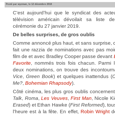
Posté par wyzman, le 12 décembre 2018
C'est aujourd'hui que le syndicat des act
télévision américain dévoilait sa liste
cérémonie du 27 janvier 2019.
De belles surprises, de gros oublis
Comme annoncé plus haut, et sans surprise, 
fait une razzia de nominations avec pas mo
film de et avec Bradley Cooper passe devant
Favorite
, nommés trois fois chacun. Parmi l
deux nominations, on trouve des incontourn
Vice
,
Green Book
) et quelques inattendus (
C
Me?
,
Bohemian Rhapsody
).
Côté cinéma, les plus gros oublis concernen
Talk
,
Roma
,
Les Veuves
,
First Man
, Nicole K
Erased
) et Ethan Hawke (
First Reformed
), to
l'heure est à la fête. En effet,
Robin Wright
dé