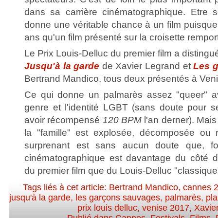
dans sa carrière cinématographique. Etre 
donne une véritable chance à un film puisque c
ans qu'un film présenté sur la croisette remport
Le Prix Louis-Delluc du premier film a disting
Jusqu'à la garde
de Xavier Legrand et
Les 
Bertrand Mandico, tous deux présentés à Ven
Ce qui donne un palmarès assez "queer" av
genre et l'identité LGBT (sans doute pour s
avoir récompensé
120 BPM
l'an derner). Mai
la "famille" est explosée, décomposée ou
surprenant est sans aucun doute que, for
cinématographique est davantage du côté d
du premier film que du Louis-Delluc "classique
Tags liés à cet article:
Bertrand Mandico
,
cannes 
jusqu'à la garde
,
les garçons sauvages
,
palmarès
,
pla
prix louis delluc
,
venise 2017
,
Xavie