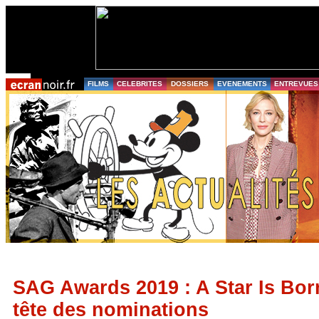
FILMS
CELEBRITES
DOSSIERS
EVENEMENTS
ENTREVUES
SAG Awards 2019 : A Star Is Born
tête des nominations