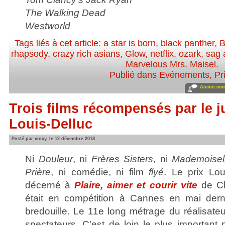
The Walking Dead
Westworld
Tags liés à cet article:
a star is born
,
black panther
,
B
rhapsody
,
crazy rich asians
,
Glow
,
netflix
,
ozark
,
sag 
Marvelous Mrs. Maisel
.
Publié dans
Evénements
,
Pr
Aucun com
Trois films récompensés par le j
Louis-Delluc
Posté par vincy, le 12 décembre 2018
Ni
Douleur
, ni
Frères Sisters
, ni
Mademoisel
Prière
, ni comédie, ni film
flyé
. Le prix Lo
décerné à
Plaire, aimer et courir vite
de Ch
était en compétition à Cannes en mai derni
bredouille. Le 11e long métrage du réalisate
spectateurs. C'est de loin le plus important