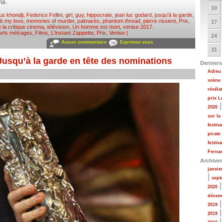
ma.
10
us khondji
,
Federico Fellini
,
girl
,
guy
,
hippocrate
,
jean luc godard
,
jusqu'à la garde
,
b my love
,
memories of murder
,
palmarès
,
phantom thread
,
pierre rissient
,
Prix
,
17
 la critique cinema
,
télévision
,
Un homme est mort
,
venise 2017
.
rts métrages
,
Films
,
L'instant Zappette
,
Prix
,
Venise
|
24
Aucun commentaire
Exprimez-vous
31
Jusqu’à la garde en tête des nominations
Derniers
Adieu 
scène
révéla
prix 
2020
sur la
festiv
pirate
festiv
Fernan
Archive
janvie
|
sept
2020
décem
2019
2019