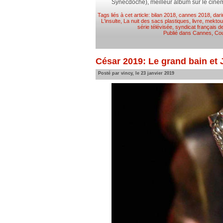
Synecdoche), meilleur album sur le ciné
Tags liés à cet article:
bilan 2018
,
cannes 2018
,
dari
L'insulte
,
La nuit des sacs plastiques
,
livre
,
mektou
série télévisée
,
syndicat français de
Publié dans
Cannes
,
Cou
César 2019: Le grand bain et 
Posté par vincy, le 23 janvier 2019