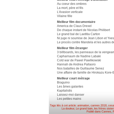
Au coeur des ombres
La mort, père et fils
L'évasion verticale
Vilaine fille
Meilleur film documentaire
America de Claus Drexel
De chaque instant de Nicolas Philibert
Le grand bal de Laetitia Carton
Ni juge ni soumise de Jean Libon et Yve
Le procès contre Mandela et les autres 
Meilleur film étranger
3 billboards, les panneaux de la venge
Capharnaum de Nadine Labaki
Cold war de Pawel Pawlikowski
Hannah de Andrea Pallaoro
Nos batailles de Guillaume Senez
Une affaire de famille de Hirokazu Kore-
Meilleur court métrage
Braguino
Les âmes galantes
Kapitalistis
Laissez-moi danser
Les petites mains
Tags liés à cet article:
animation
,
cannes 2018
,
cesa
La douleur
,
Le grand bain
,
les frères sister
Publié dans
Cannes
,