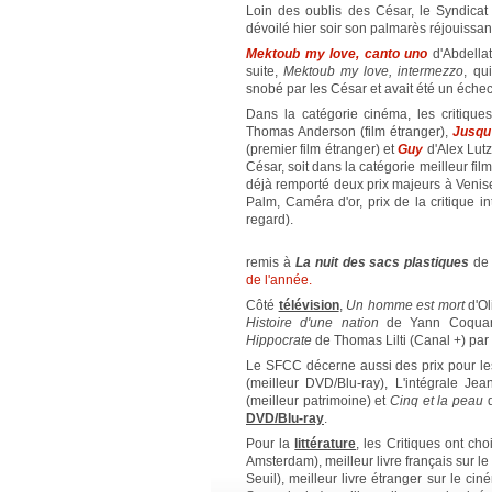
Loin des oublis des César, le Syndicat
dévoilé hier soir son palmarès réjouissant
Mektoub my love, canto uno
d'Abdellat
suite,
Mektoub my love, intermezzo
, qu
snobé par les César et avait été un échec
Dans la catégorie cinéma, les critiqu
Thomas Anderson (film étranger),
Jusqu'
(premier film étranger) et
Guy
d'Alex Lutz
César, soit dans la catégorie meilleur film
déjà remporté deux prix majeurs à Veni
Palm, Caméra d'or, prix de la critique i
regard).
remis à
La nuit des sacs plastiques
de 
de l'année.
Côté
télévision
,
Un homme est mort
d'Ol
Histoire d'une nation
de Yann Coquart 
Hippocrate
de Thomas Lilti (Canal +) par l
Le SFCC décerne aussi des prix pour les
(meilleur DVD/Blu-ray), L'intégrale Jean
(meilleur patrimoine) et
Cinq et la peau
d
DVD/Blu-ray
.
Pour la
littérature
, les Critiques ont cho
Amsterdam), meilleur livre français sur l
Seuil), meilleur livre étranger sur le cin