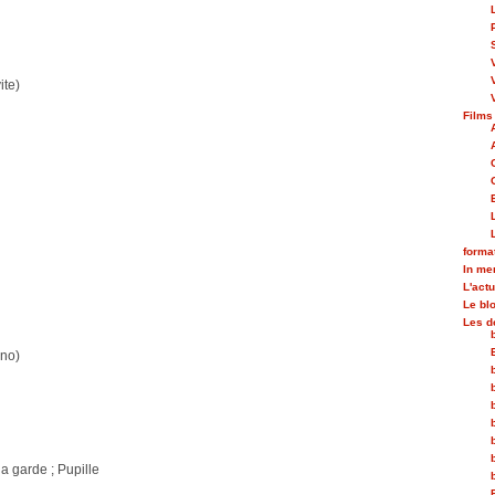
ite)
Films
forma
In m
L'actu
Le bl
Les d
Uno)
la garde ; Pupille