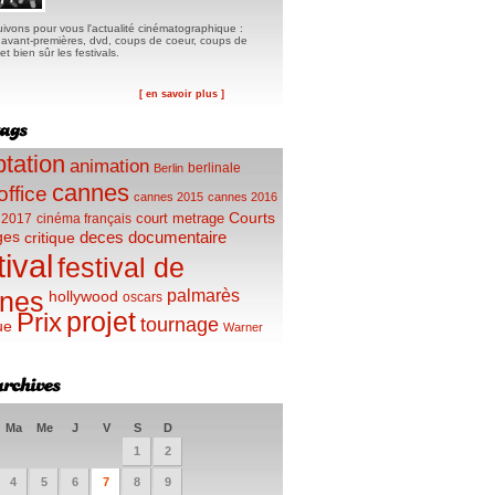
ivons pour vous l'actualité cinématographique :
, avant-premières, dvd, coups de coeur, coups de
t bien sûr les festivals.
[ en savoir plus ]
tation
animation
berlinale
Berlin
cannes
office
cannes 2015
cannes 2016
Courts
court metrage
 2017
cinéma français
ges
deces
documentaire
critique
tival
festival de
palmarès
nes
hollywood
oscars
projet
Prix
tournage
ue
Warner
Ma
Me
J
V
S
D
1
2
4
5
6
7
8
9