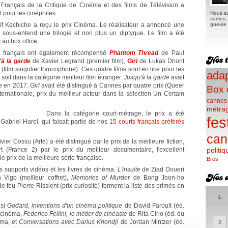
 Français de la Critique de Cinéma et des films de Télévision a
 pour les cinéphiles.
Nous su
sorties
if Kechiche a reçu le prix Cinéma. Le réalisateur a annoncé une
gueule e
i sous-entend une trilogie et non plus un diptyque. Le film a été
 au box office.
es français ont également récompensé
Phantom Thread
de Paul
à la garde
de Xavier Legrand (premier film),
Girl
de Lukas Dhont
 (film singulier francophone). Ces quatre films sont en lice pour les
adap
 soit dans la catégorie meilleur film étranger.
Jusqu'à la garde
avait
se en 2017.
Girl
avait été distingué à Cannes par quatre prix (Queer
Box 
nternationale, prix du meilleur acteur dans la sélection Un Certain
cannes
métra
Dans la catégorie court-métrage, le prix a été
fes
Gabriel Harel, qui faisait partie de nos
15 courts français préférés
can
ivier Cossu (Arte) a été distingué par le prix de la meilleure fiction,
(France 2) par le prix du meilleur documentaire, l'excellent
politiq
e prix de la meilleure série française.
Bros
 supports vidéos et les livres de cinéma.
L'insulte
de Ziad Doueri
 Vigo (meilleur coffret),
Memories of Murder
de Bong Joon-ho
e feu Pierre Rissient (prix curiosité) forment la liste des primés en
L
isi
Godard, inventions d'un cinéma politique
de David Faroult (éd.
e cinéma,
Federico Fellini, le métier de cinéaste
de Rita Cirio (éd. du
éma, et
Conversations avec Darius Khondji
de Jordan Mintzer (éd.
3