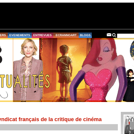
ERS
EVENEMENTS
ENTREVUES
ECRANNOART
BLOGS
ndicat français de la critique de cinéma