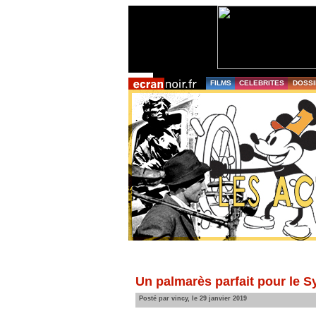
FILMS
CELEBRITES
DOSSI
Un palmarès parfait pour le Sy
Posté par vincy, le 29 janvier 2019