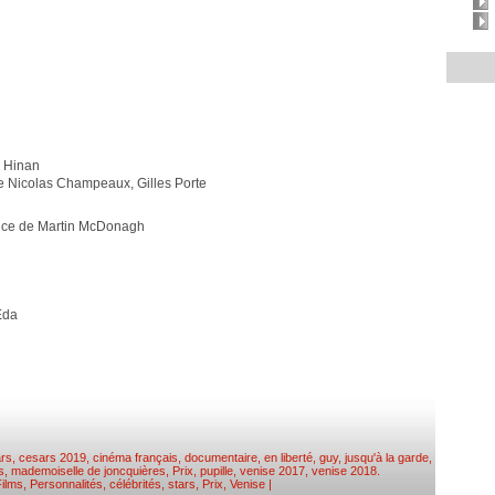
s Hinan
de Nicolas Champeaux, Gilles Porte
ance de Martin McDonagh
Eda
rs
,
cesars 2019
,
cinéma français
,
documentaire
,
en liberté
,
guy
,
jusqu'à la garde
,
s
,
mademoiselle de joncquières
,
Prix
,
pupille
,
venise 2017
,
venise 2018
.
Films
,
Personnalités, célébrités, stars
,
Prix
,
Venise
|