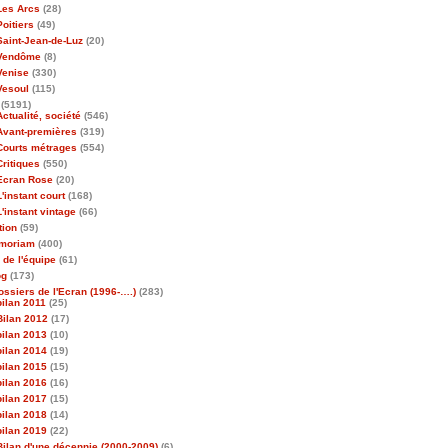
Les Arcs
(28)
Poitiers
(49)
Saint-Jean-de-Luz
(20)
Vendôme
(8)
Venise
(330)
Vesoul
(115)
(5191)
Actualité, société
(546)
Avant-premières
(319)
Courts métrages
(554)
Critiques
(550)
Ecran Rose
(20)
L'instant court
(168)
L'instant vintage
(66)
tion
(59)
emoriam
(400)
 de l'équipe
(61)
og
(173)
ossiers de l'Ecran (1996-….)
(283)
bilan 2011
(25)
Bilan 2012
(17)
bilan 2013
(10)
bilan 2014
(19)
bilan 2015
(15)
bilan 2016
(16)
bilan 2017
(15)
bilan 2018
(14)
bilan 2019
(22)
Bilan d'une décennie (2000-2009)
(6)