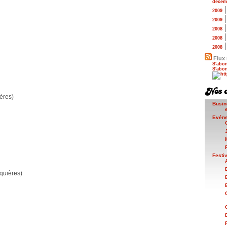
décem
2009
2009
2008
2008
2008
Flux 
S'abon
S'abon
ères)
Busin
Evén
Festi
quières)