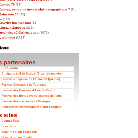
Cannes 70
(69)
Cannes, centre du monde cinématographique ?
(7)
Quinzaine 50
(22)
as
(587)
Courrier International
(15)
L'instant Zappette
(235)
nalités, célébrités, stars
(4673)
t, tournage
(1932)
 partenaires
Ciné Junior
Cinéparty et Béo festival (Divan du monde)
Festival ciné-jeune de l'Aisne (St Quentin)
Festival Cinespana de Toulouse
Festival des Cinémas d'Asie de Vesoul
Festival des films gays et lesbiens de Paris
Festival des scénaristes à Bourges
Rencontres internationales Henri Langlois
 sites
Cannes Fest
Ecran Noir
Ecran Noir sur Facebook
Ecran Noir sur Tumblr