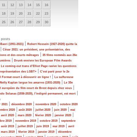
11
12
13
14
15
16
18
19
20
21
22
23
25
26
27
28
29
30
 posts
|
Bacri (1951-2021)
Robert Hossein (1927-2020) quitte la
|
César 2021: un président, une présentatrice, des
|
tions et des courts métrages
35 films nommés aux 26e
|
Lumières
Drunk ennivre les European Film Awards
|
Le coming-out trans d’Elliot Page ravive les questions
|
 représentation des LGBT+
C’est parti pour le 2e
|
al Format court à découvrir en ligne !
La sulfureuse
|
 Nelly Kaplan largue les amarres (1931-2020)
Le 35e
|
al européen du film court de Brest depuis chez vous
|
do Solanas (1936-2020), l’indigné permanent, est mort
s
|
|
|
r 2021
décembre 2020
novembre 2020
octobre 2020
|
|
|
|
embre 2020
août 2020
juillet 2020
juin 2020
mai
|
|
|
|
|
avril 2020
mars 2020
février 2020
janvier 2020
|
|
|
bre 2019
novembre 2019
octobre 2019
septembre
|
|
|
|
|
août 2019
juillet 2019
juin 2019
mai 2019
avril
|
|
|
|
mars 2019
février 2019
janvier 2019
décembre
|
|
|
|