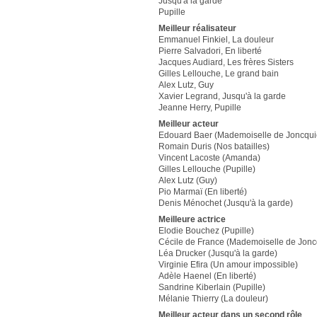
Jusqu'à la garde
Pupille
Meilleur réalisateur
Emmanuel Finkiel, La douleur
Pierre Salvadori, En liberté
Jacques Audiard, Les frères Sisters
Gilles Lellouche, Le grand bain
Alex Lutz, Guy
Xavier Legrand, Jusqu'à la garde
Jeanne Herry, Pupille
Meilleur acteur
Edouard Baer (Mademoiselle de Joncqui
Romain Duris (Nos batailles)
Vincent Lacoste (Amanda)
Gilles Lellouche (Pupille)
Alex Lutz (Guy)
Pio Marmaï (En liberté)
Denis Ménochet (Jusqu'à la garde)
Meilleure actrice
Elodie Bouchez (Pupille)
Cécile de France (Mademoiselle de Jonc
Léa Drucker (Jusqu'à la garde)
Virginie Efira (Un amour impossible)
Adèle Haenel (En liberté)
Sandrine Kiberlain (Pupille)
Mélanie Thierry (La douleur)
Meilleur acteur dans un second rôle