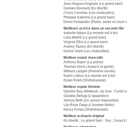
Jean-Hugues Anglade (Le grand bain)
Damien Bonnard (En liberté)
Clovis Cornillac (Les chatouilles)
Philippe Katerine (Le grand bain)
Denis Podalydès (Plaire, aimer et courir v
Meilleure actrice dans un second rôle
Isabelle Adjani (Le monde est à toi)
Leila Bekhti (Le grand bain)
Virginie Efira (Le grand bain)
Audrey Tautou (En liberté)
Karine Viard (Les chatouilles)
Meilleur espoir masculin
Anthony Bajon (La prière)
Thomas Giora (Jusqu'à la garde)
William Lebghil (Première année)
Karim Leklou (Le monde est à toi)
Dylan Robrt (Shéhérazade)
Meilleur espoir féminin
Ophélie Bau (Mektoub, my love : Canto 
Galatéa Bellugi (L'apparition)
Jehnny Beth (Un amour impossible)
Lily-Rose Depp (L'homme fidèle)
Kenza Fortas (Shéhérazade)
Meilleur scénario original
En liberté ; Le grand bain ; Guy ; Jusqu'à 