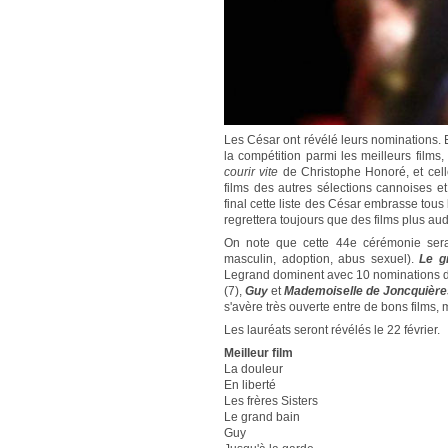
Les César ont révélé leurs nominations. E
la compétition parmi les meilleurs films
courir vite
de Christophe Honoré, et cel
films des autres sélections cannoises et
final cette liste des César embrasse tou
regrettera toujours que des films plus a
On note que cette 44e cérémonie sera 
masculin, adoption, abus sexuel).
Le g
Legrand dominent avec 10 nominations 
(7),
Guy
et
Mademoiselle de Joncquière
s'avère très ouverte entre de bons films,
Les lauréats seront révélés le 22 février.
Meilleur film
La douleur
En liberté
Les frères Sisters
Le grand bain
Guy