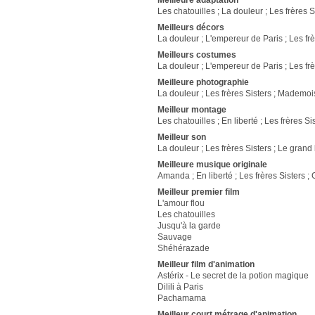
Meilleure adaptation
Les chatouilles ; La douleur ; Les frères S
Meilleurs décors
La douleur ; L'empereur de Paris ; Les fr
Meilleurs costumes
La douleur ; L'empereur de Paris ; Les fr
Meilleure photographie
La douleur ; Les frères Sisters ; Mademoi
Meilleur montage
Les chatouilles ; En liberté ; Les frères S
Meilleur son
La douleur ; Les frères Sisters ; Le grand
Meilleure musique originale
Amanda ; En liberté ; Les frères Sisters ;
Meilleur premier film
L'amour flou
Les chatouilles
Jusqu'à la garde
Sauvage
Shéhérazade
Meilleur film d'animation
Astérix - Le secret de la potion magique
Dilili à Paris
Pachamama
Meilleur court métrage d'animation