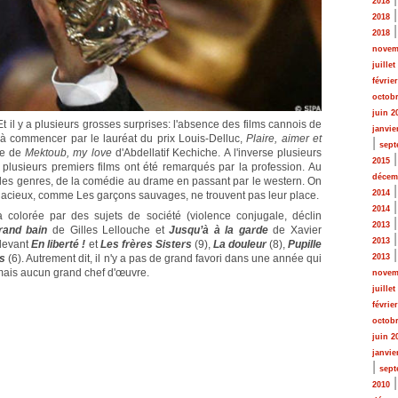
2018
2018
2018
novem
juillet
févrie
octobr
juin 2
t il y a plusieurs grosses surprises: l'absence des films cannois de
janvie
, à commencer par le lauréat du prix Louis-Delluc,
Plaire, aimer et
|
sept
le de
Mektoub, my love
d'Abdellatif Kechiche. A l'inverse plusieurs
2015
 plusieurs premiers films ont été remarqués par la profession. Au
décem
s les genres, de la comédie au drame en passant par le western. On
2014
udacieux, comme Les garçons sauvages, ne trouvent pas leur place.
2014
colorée par des sujets de société (violence conjugale, déclin
2013
rand bain
de Gilles Lellouche et
Jusqu’à à la garde
de Xavier
2013
devant
En liberté !
et
Les frères Sisters
(9),
La douleur
(8),
Pupille
2013
s
(6). Autrement dit, il n'y a pas de grand favori dans une année qui
 mais aucun grand chef d'œuvre.
novem
juillet
févrie
octobr
juin 2
janvie
|
sept
2010