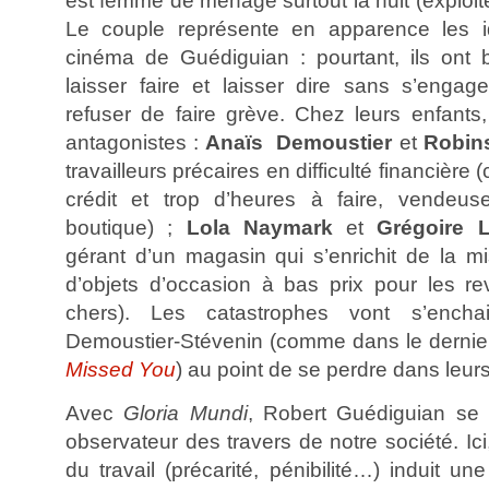
est femme de ménage surtout la nuit (exploité
Le couple représente en apparence les id
cinéma de Guédiguian : pourtant, ils ont ba
laisser faire et laisser dire sans s’engage
refuser de faire grève. Chez leurs enfants
antagonistes :
Anaïs Demoustier
et
Robin
travailleurs précaires en difficulté financière
crédit et trop d’heures à faire, vendeu
boutique) ;
Lola Naymark
et
Grégoire L
gérant d’un magasin qui s’enrichit de la m
d’objets d’occasion à bas prix pour les r
chers). Les catastrophes vont s’encha
Demoustier-Stévenin (comme dans le derni
Missed You
) au point de se perdre dans leur
Avec
Gloria Mundi
, Robert Guédiguian se f
observateur des travers de notre société. Ic
du travail (précarité, pénibilité…) induit un