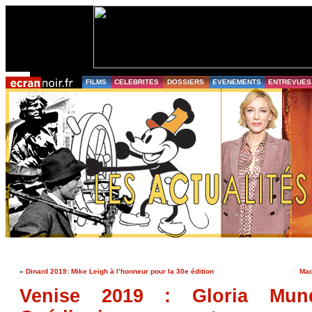
FILMS
CELEBRITES
DOSSIERS
EVENEMENTS
ENTREVUES
«
Dinard 2019: Mike Leigh à l’honneur pour la 30e édition
Mad
Venise 2019 : Gloria Mun