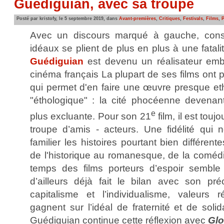
Guédiguian, avec sa troupe
Posté par kristofy, le 5 septembre 2019, dans
Avant-premières
,
Critiques
,
Festivals
,
Films
,
P
Avec un discours marqué à gauche, const
idéaux se plient de plus en plus à une fata
Guédiguian
est devenu un réalisateur emb
cinéma français La plupart de ses films ont p
qui permet d'en faire une œuvre presque e
"éthologique" : la cité phocéenne devenan
e
plus excluante. Pour son 21
film, il est touj
troupe d’amis - acteurs. Une fidélité qui 
familier les histoires pourtant bien différen
de l'historique au romanesque, de la comédi
temps des films porteurs d’espoir semble 
d’ailleurs déjà fait le bilan avec son pr
capitalisme et l’individualisme, valeurs 
gagnent sur l’idéal de fraternité et de soli
Guédiguian continue cette réflexion avec
Glo