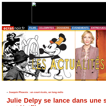
FILMS
CELEBRITES
DOSSIERS
EVENEMENTS
ENTREVUES
«
Joaquin Phoenix : un court écolo, un long mélo
Julie Delpy se lance dans une 