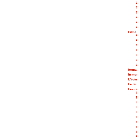
Films
forma
In m
L'actu
Le bl
Les d