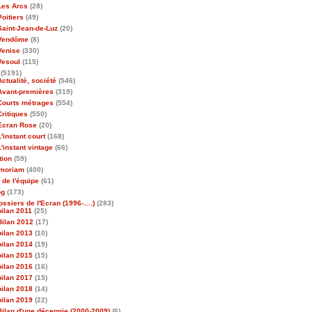
Les Arcs
(28)
Poitiers
(49)
Saint-Jean-de-Luz
(20)
Vendôme
(8)
Venise
(330)
Vesoul
(115)
(5191)
Actualité, société
(546)
Avant-premières
(319)
Courts métrages
(554)
Critiques
(550)
Ecran Rose
(20)
L'instant court
(168)
L'instant vintage
(66)
tion
(59)
emoriam
(400)
 de l'équipe
(61)
og
(173)
ossiers de l'Ecran (1996-….)
(283)
bilan 2011
(25)
Bilan 2012
(17)
bilan 2013
(10)
bilan 2014
(19)
bilan 2015
(15)
bilan 2016
(16)
bilan 2017
(15)
bilan 2018
(14)
bilan 2019
(22)
Bilan d'une décennie (2000-2009)
(6)