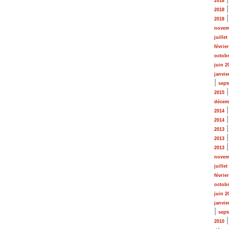
2018
2018
2018
novem
juillet
févrie
octobr
juin 2
janvie
|
sept
2015
décem
2014
2014
2013
2013
2013
novem
juillet
févrie
octobr
juin 2
janvie
|
sept
2010