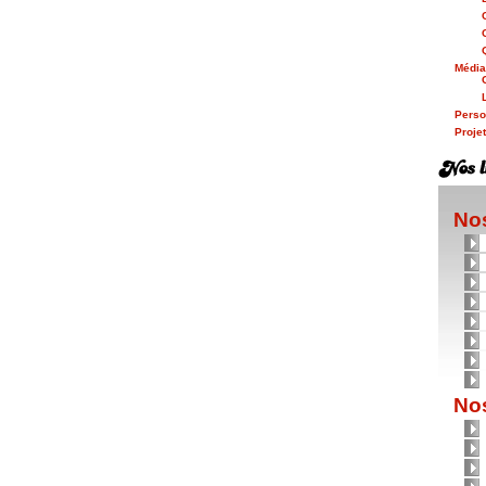
Médi
Person
Proje
Nos
Nos