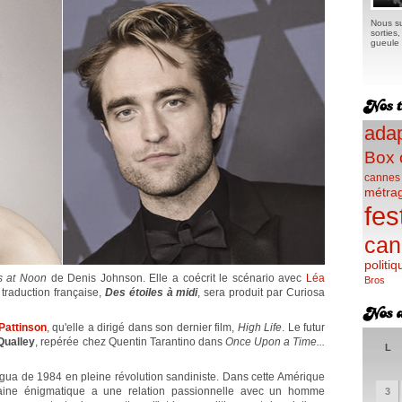
Nous su
sorties
gueule e
adap
Box 
cannes
métra
fes
can
politiq
s at Noon
de Denis Johnson. Elle a coécrit le scénario avec
Léa
Bros
a traduction française,
Des étoiles à midi
, sera produit par Curiosa
Pattinson
, qu'elle a dirigé dans son dernier film,
High Life
. Le futur
Qualley
, repérée chez Quentin Tarantino dans
Once Upon a Time...
L
gua de 1984 en pleine révolution sandiniste. Dans cette Amérique
icaine énigmatique a une relation passionnelle avec un homme
3