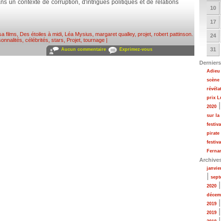
ans un contexte de corruption, d'intrigues politiques et de relations
10
17
sa films
,
Des étoiles à midi
,
Léa Mysius
,
margaret qualley
,
projet
,
robert pattinson
.
24
onnalités, célébrités, stars
,
Projet, tournage
|
31
Aucun commentaire
Exprimez-vous
Derniers
Adieu 
scène
révéla
prix 
2020
sur la
festiv
pirate
festiv
Fernan
Archive
janvie
|
sept
2020
décem
2019
2019