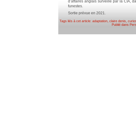
d’affaires anglais surveillé par la CIA, d
funestes.
Sortie prévue en 2021.
Tags liés à cet article:
adaptation
,
claire denis
,
curio
Publié dans
Pers