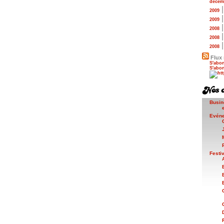
décem
2009
2009
2008
2008
2008
Flux 
S'abon
S'abon
Busin
Evén
Festi