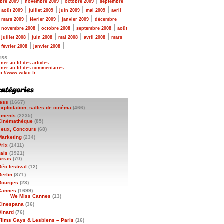
|
|
|
bre 2009
novembre 2009
octobre 2009
septembre
|
|
|
|
|
août 2009
juillet 2009
juin 2009
mai 2009
avril
|
|
|
|
mars 2009
février 2009
janvier 2009
décembre
|
|
|
|
novembre 2008
octobre 2008
septembre 2008
août
|
|
|
|
|
juillet 2008
juin 2008
mai 2008
avril 2008
mars
|
|
|
février 2008
janvier 2008
rss
ner au fil des articles
ner au fil des commentaires
ess
(1667)
exploitation, salles de cinéma
(466)
ements
(2235)
Cinémathèque
(85)
Jeux, Concours
(68)
Marketing
(234)
Prix
(1411)
vals
(3921)
Arras
(70)
Béo festival
(12)
Berlin
(371)
Bourges
(23)
Cannes
(1699)
We Miss Cannes
(13)
Cinespana
(36)
Dinard
(76)
Films Gays & Lesbiens – Paris
(16)