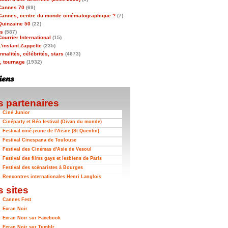
Cannes 70
(69)
Cannes, centre du monde cinématographique ?
(7)
Quinzaine 50
(22)
as
(587)
Courrier International
(15)
L'instant Zappette
(235)
nalités, célébrités, stars
(4673)
t, tournage
(1932)
 partenaires
Ciné Junior
Cinéparty et Béo festival (Divan du monde)
Festival ciné-jeune de l'Aisne (St Quentin)
Festival Cinespana de Toulouse
Festival des Cinémas d'Asie de Vesoul
Festival des films gays et lesbiens de Paris
Festival des scénaristes à Bourges
Rencontres internationales Henri Langlois
 sites
Cannes Fest
Ecran Noir
Ecran Noir sur Facebook
Ecran Noir sur Tumblr