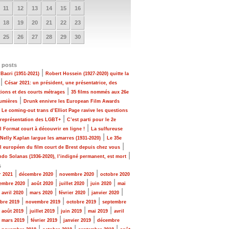
11
12
13
14
15
16
18
19
20
21
22
23
25
26
27
28
29
30
 posts
|
Bacri (1951-2021)
Robert Hossein (1927-2020) quitte la
|
César 2021: un président, une présentatrice, des
|
tions et des courts métrages
35 films nommés aux 26e
|
Lumières
Drunk ennivre les European Film Awards
|
Le coming-out trans d’Elliot Page ravive les questions
|
 représentation des LGBT+
C’est parti pour le 2e
|
al Format court à découvrir en ligne !
La sulfureuse
|
 Nelly Kaplan largue les amarres (1931-2020)
Le 35e
|
al européen du film court de Brest depuis chez vous
|
do Solanas (1936-2020), l’indigné permanent, est mort
s
|
|
|
r 2021
décembre 2020
novembre 2020
octobre 2020
|
|
|
|
embre 2020
août 2020
juillet 2020
juin 2020
mai
|
|
|
|
|
avril 2020
mars 2020
février 2020
janvier 2020
|
|
|
bre 2019
novembre 2019
octobre 2019
septembre
|
|
|
|
|
août 2019
juillet 2019
juin 2019
mai 2019
avril
|
|
|
|
mars 2019
février 2019
janvier 2019
décembre
|
|
|
|