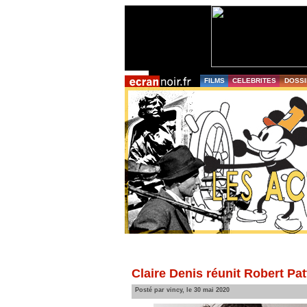
FILMS
CELEBRITES
DOSSI
Claire Denis réunit Robert Pa
Posté par vincy, le 30 mai 2020