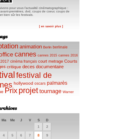
ivons pour vous l'actualité cinématographique :
, avant-premières, dvd, coups de coeur, coups de
t bien sûr les festivals.
[ en savoir plus ]
tation
animation
berlinale
Berlin
cannes
office
cannes 2015
cannes 2016
Courts
court metrage
 2017
cinéma français
ges
deces
documentaire
critique
tival
festival de
palmarès
nes
hollywood
oscars
projet
Prix
tournage
ue
Warner
Ma
Me
J
V
S
D
1
2
4
5
6
7
8
9