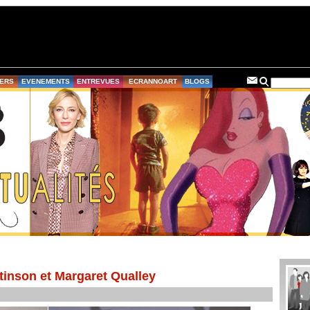
ERS
EVENEMENTS
ENTREVUES
ECRANNOART
BLOGS
ttinson et Margaret Qualley