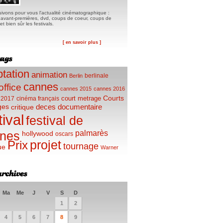
ivons pour vous l'actualité cinématographique :
, avant-premières, dvd, coups de coeur, coups de
t bien sûr les festivals.
[ en savoir plus ]
tation
animation
berlinale
Berlin
cannes
office
cannes 2015
cannes 2016
Courts
court metrage
 2017
cinéma français
ges
deces
documentaire
critique
tival
festival de
palmarès
nes
hollywood
oscars
projet
Prix
tournage
ue
Warner
Ma
Me
J
V
S
D
1
2
4
5
6
7
8
9