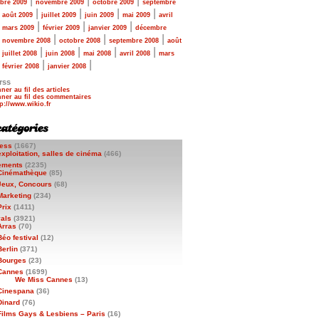
|
|
|
bre 2009
novembre 2009
octobre 2009
septembre
|
|
|
|
|
août 2009
juillet 2009
juin 2009
mai 2009
avril
|
|
|
|
mars 2009
février 2009
janvier 2009
décembre
|
|
|
|
novembre 2008
octobre 2008
septembre 2008
août
|
|
|
|
|
juillet 2008
juin 2008
mai 2008
avril 2008
mars
|
|
|
février 2008
janvier 2008
rss
ner au fil des articles
ner au fil des commentaires
ess
(1667)
exploitation, salles de cinéma
(466)
ements
(2235)
Cinémathèque
(85)
Jeux, Concours
(68)
Marketing
(234)
Prix
(1411)
vals
(3921)
Arras
(70)
Béo festival
(12)
Berlin
(371)
Bourges
(23)
Cannes
(1699)
We Miss Cannes
(13)
Cinespana
(36)
Dinard
(76)
Films Gays & Lesbiens – Paris
(16)