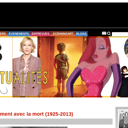
ERS
EVENEMENTS
ENTREVUES
ECRANNOART
BLOGS
ment avec la mort (1925-2013)