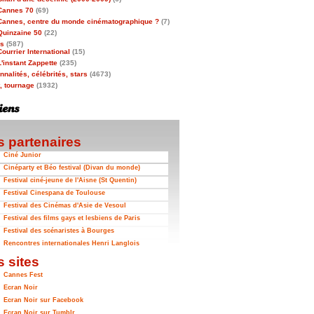
Cannes 70
(69)
Cannes, centre du monde cinématographique ?
(7)
Quinzaine 50
(22)
as
(587)
Courrier International
(15)
L'instant Zappette
(235)
nalités, célébrités, stars
(4673)
t, tournage
(1932)
 partenaires
Ciné Junior
Cinéparty et Béo festival (Divan du monde)
Festival ciné-jeune de l'Aisne (St Quentin)
Festival Cinespana de Toulouse
Festival des Cinémas d'Asie de Vesoul
Festival des films gays et lesbiens de Paris
Festival des scénaristes à Bourges
Rencontres internationales Henri Langlois
 sites
Cannes Fest
Ecran Noir
Ecran Noir sur Facebook
Ecran Noir sur Tumblr