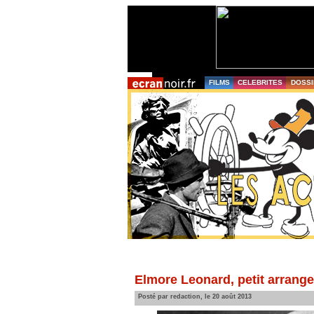
FILMS
CELEBRITES
DOSSI
Elmore Leonard, petit arrange
Posté par redaction, le 20 août 2013