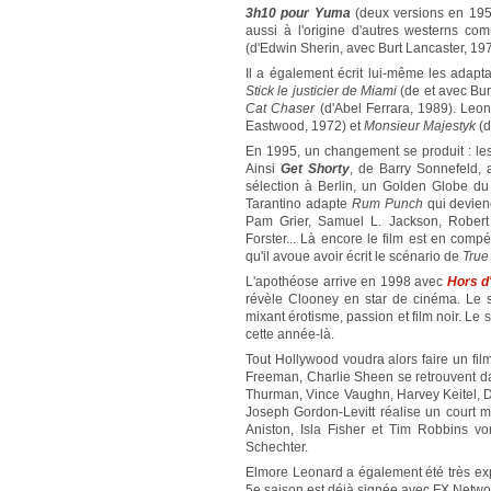
3h10 pour Yuma
(deux versions en 19
aussi à l'origine d'autres westerns c
(d'Edwin Sherin, avec Burt Lancaster, 19
Il a également écrit lui-même les adapt
Stick le justicier de Miami
(de et avec Bu
Cat Chaser
(d'Abel Ferrara, 1989). Leon
Eastwood, 1972) et
Monsieur Majestyk
(d
En 1995, un changement se produit : les
Ainsi
Get Shorty
, de Barry Sonnefeld
sélection à Berlin, un Golden Globe du
Tarantino adapte
Rum Punch
qui devie
Pam Grier, Samuel L. Jackson, Robert 
Forster... Là encore le film est en comp
qu'il avoue avoir écrit le scénario de
Tru
L'apothéose arrive en 1998 avec
Hors d'
révèle Clooney en star de cinéma. Le s
mixant érotisme, passion et film noir. Le
cette année-là.
Tout Hollywood voudra alors faire un f
Freeman, Charlie Sheen se retrouvent 
Thurman, Vince Vaughn, Harvey Keitel, 
Joseph Gordon-Levitt réalise un court m
Aniston, Isla Fisher et Tim Robbins v
Schechter.
Elmore Leonard a également été très exploi
5e saison est déjà signée avec FX Netwo