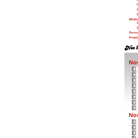
Médi
Person
Proje
Nos
Nos