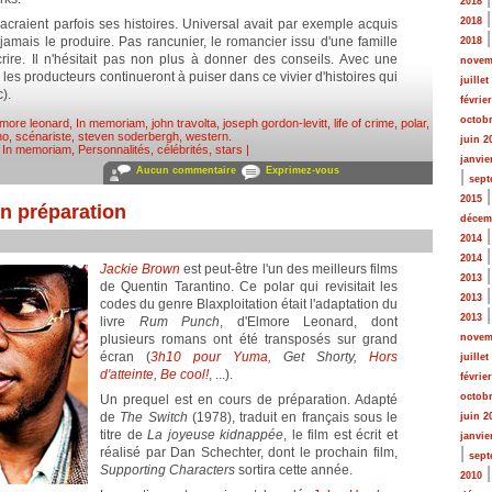
2018
2018
acraient parfois ses histoires. Universal avait par exemple acquis
 jamais le produire. Pas rancunier, le romancier issu d'une famille
2018
crire. Il n'hésitait pas non plus à donner des conseils. Avec une
novem
 les producteurs continueront à puiser dans ce vivier d'histoires qui
juillet
).
févrie
octobr
lmore leonard
,
In memoriam
,
john travolta
,
joseph gordon-levitt
,
life of crime
,
polar
,
no
,
scénariste
,
steven soderbergh
,
western
.
juin 2
,
In memoriam
,
Personnalités, célébrités, stars
|
janvie
Aucun commentaire
Exprimez-vous
|
sept
2015
n préparation
décem
2014
2014
Jackie Brown
est peut-être l'un des meilleurs films
2013
de Quentin Tarantino. Ce polar qui revisitait les
2013
codes du genre Blaxploitation était l'adaptation du
2013
livre
Rum Punch
, d'Elmore Leonard, dont
plusieurs romans ont été transposés sur grand
novem
écran (
3h10 pour Yuma
, Get Shorty,
Hors
juillet
d'atteinte
,
Be cool!
, ...).
févrie
octobr
Un prequel est en cours de préparation. Adapté
de
The Switch
(1978), traduit en français sous le
juin 2
titre de
La joyeuse kidnappée
, le film est écrit et
janvie
|
réalisé par Dan Schechter, dont le prochain film,
sept
Supporting Characters
sortira cette année.
2010