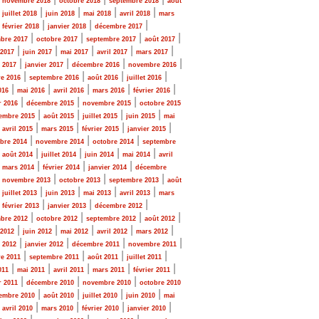
novembre 2018
octobre 2018
septembre 2018
août
|
|
|
|
|
juillet 2018
juin 2018
mai 2018
avril 2018
mars
|
|
|
|
février 2018
janvier 2018
décembre 2017
|
|
|
|
bre 2017
octobre 2017
septembre 2017
août 2017
|
|
|
|
|
 2017
juin 2017
mai 2017
avril 2017
mars 2017
|
|
|
|
r 2017
janvier 2017
décembre 2016
novembre 2016
|
|
|
|
e 2016
septembre 2016
août 2016
juillet 2016
|
|
|
|
|
016
mai 2016
avril 2016
mars 2016
février 2016
|
|
|
r 2016
décembre 2015
novembre 2015
octobre 2015
|
|
|
|
embre 2015
août 2015
juillet 2015
juin 2015
mai
|
|
|
|
|
avril 2015
mars 2015
février 2015
janvier 2015
|
|
|
bre 2014
novembre 2014
octobre 2014
septembre
|
|
|
|
|
août 2014
juillet 2014
juin 2014
mai 2014
avril
|
|
|
|
mars 2014
février 2014
janvier 2014
décembre
|
|
|
|
novembre 2013
octobre 2013
septembre 2013
août
|
|
|
|
|
juillet 2013
juin 2013
mai 2013
avril 2013
mars
|
|
|
|
février 2013
janvier 2013
décembre 2012
|
|
|
|
bre 2012
octobre 2012
septembre 2012
août 2012
|
|
|
|
|
 2012
juin 2012
mai 2012
avril 2012
mars 2012
|
|
|
|
r 2012
janvier 2012
décembre 2011
novembre 2011
|
|
|
|
e 2011
septembre 2011
août 2011
juillet 2011
|
|
|
|
|
011
mai 2011
avril 2011
mars 2011
février 2011
|
|
|
r 2011
décembre 2010
novembre 2010
octobre 2010
|
|
|
|
embre 2010
août 2010
juillet 2010
juin 2010
mai
|
|
|
|
|
avril 2010
mars 2010
février 2010
janvier 2010