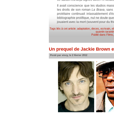
Il avait conscience que les studios mass
les droits de son roman
La Brava
, sans
prolétaire continuait inlassablement d'é
bibliographie prolifique, nul ne doute que
jouaient avec la mort (souvent pour du fric
Tags liés à cet article:
adaptation
,
deces
,
ecrivain
,
e
quantin taranti
Publié dans
Films
Un prequel de Jackie Brown e
Posté par vincy, le 2 février 2012