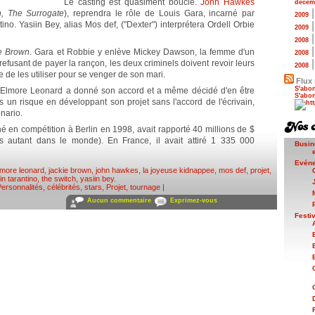
Le casting est quasiment bouclé.
John Hawkes
décem
, The Surrogate
), reprendra le rôle de Louis Gara, incarné par
2009
no. Yasiin Bey, alias Mos def, ("Dexter") interprétera Ordell Orbie
2009
2008
e Brown
. Gara et Robbie y enlève Mickey Dawson, la femme d'un
2008
efusant de payer la rançon, les deux criminels doivent revoir leurs
2008
 de les utiliser pour se venger de son mari.
Flux 
S'abon
. Elmore Leonard a donné son accord et a même décidé d'en être
S'abon
is un risque en développant son projet sans l'accord de l'écrivain,
nario.
nné en compétition à Berlin en 1998, avait rapporté 40 millions de $
s autant dans le monde). En France, il avait attiré 1 335 000
Busin
Evén
lmore leonard
,
jackie brown
,
john hawkes
,
la joyeuse kidnappee
,
mos def
,
projet
,
in tarantino
,
the switch
,
yasiin bey
.
ersonnalités, célébrités, stars
,
Projet, tournage
|
Aucun commentaire
Exprimez-vous
Festi