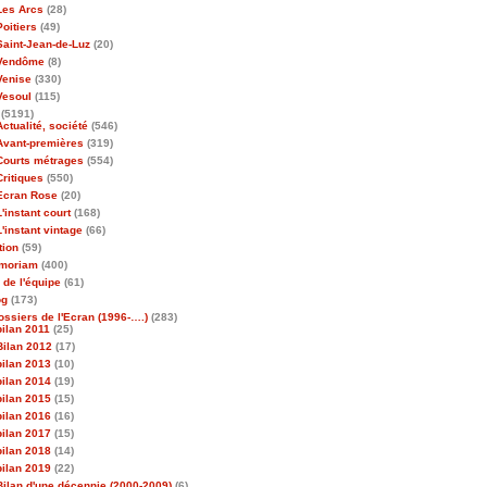
Les Arcs
(28)
Poitiers
(49)
Saint-Jean-de-Luz
(20)
Vendôme
(8)
Venise
(330)
Vesoul
(115)
(5191)
Actualité, société
(546)
Avant-premières
(319)
Courts métrages
(554)
Critiques
(550)
Ecran Rose
(20)
L'instant court
(168)
L'instant vintage
(66)
tion
(59)
emoriam
(400)
 de l'équipe
(61)
og
(173)
ossiers de l'Ecran (1996-….)
(283)
bilan 2011
(25)
Bilan 2012
(17)
bilan 2013
(10)
bilan 2014
(19)
bilan 2015
(15)
bilan 2016
(16)
bilan 2017
(15)
bilan 2018
(14)
bilan 2019
(22)
Bilan d'une décennie (2000-2009)
(6)