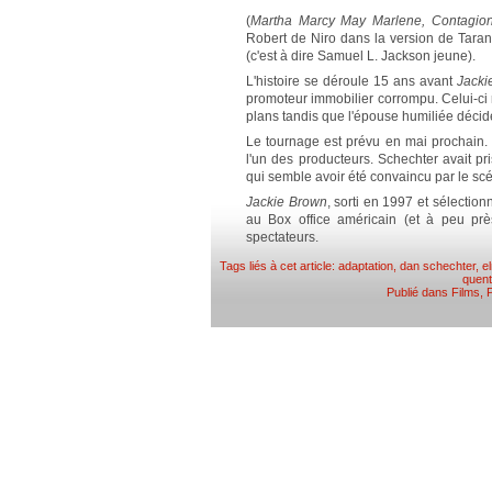
(
Martha Marcy May Marlene, Contagion
Robert de Niro dans la version de Taranti
(c'est à dire Samuel L. Jackson jeune).
L'histoire se déroule 15 ans avant
Jacki
promoteur immobilier corrompu. Celui-ci r
plans tandis que l'épouse humiliée décide
Le tournage est prévu en mai prochain
l'un des producteurs. Schechter avait pr
qui semble avoir été convaincu par le scé
Jackie Brown
, sorti en 1997 et sélectio
au Box office américain (et à peu prè
spectateurs.
Tags liés à cet article:
adaptation
,
dan schechter
,
e
quent
Publié dans
Films
,
P