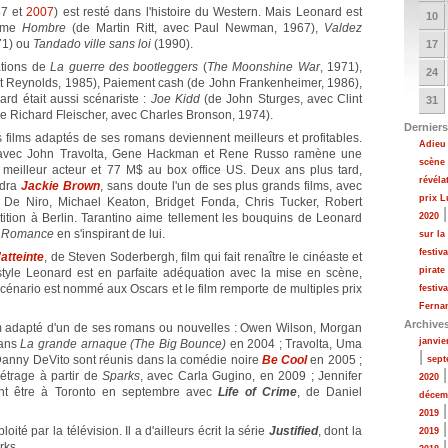
57 et
2007
) est resté dans l'histoire du Western. Mais Leonard est
10
omme
Hombre
(de Martin Ritt, avec Paul Newman, 1967),
Valdez
71) ou
Tandado ville sans loi
(1990).
17
ations de
La guerre des bootleggers
(
The Moonshine War
, 1971),
24
rt Reynolds, 1985), Paiement cash (de John Frankenheimer, 1986),
ard était aussi scénariste :
Joe Kidd
(de John Sturges, avec Clint
31
e Richard Fleischer, avec Charles Bronson, 1974).
Derniers
 films adaptés de ses romans deviennent meilleurs et profitables.
Adieu 
, avec John Travolta, Gene Hackman et Rene Russo ramène une
scène
 meilleur acteur et 77 M$ au box office US. Deux ans plus tard,
révéla
ndra
Jackie Brown
, sans doute l'un de ses plus grands films, avec
prix 
De Niro, Michael Keaton, Bridget Fonda, Chris Tucker, Robert
étition à Berlin. Tarantino aime tellement les bouquins de Leonard
2020
e Romance
en s'inspirant de lui.
sur la
festiv
atteinte
, de Steven Soderbergh, film qui fait renaître le cinéaste et
pirate
tyle Leonard est en parfaite adéquation avec la mise en scène,
 scénario est nommé aux Oscars et le film remporte de multiples prix
festiv
Fernan
Archive
ilm adapté d'un de ses romans ou nouvelles : Owen Wilson, Morgan
janvie
dans
La grande arnaque (The Big Bounce)
en 2004 ; Travolta, Uma
|
Danny DeVito sont réunis dans la comédie noire
Be Cool
en 2005 ;
sept
étrage à partir de
Sparks
, avec Carla Gugino, en 2009 ; Jennifer
2020
ont être à Toronto en septembre avec
Life of Crime
, de Daniel
décem
2019
té par la télévision. Il a d'ailleurs écrit la série
Justified
, dont la
2019
rks.