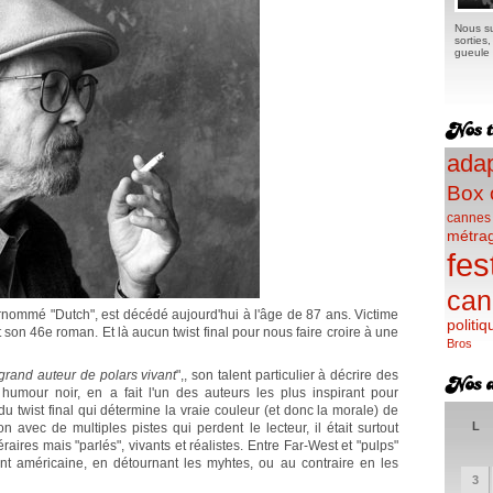
Nous su
sorties
gueule e
adap
Box 
cannes
métra
fes
can
rnommé "Dutch", est décédé aujourd'hui à l'âge de 87 ans. Victime
politiq
it son 46e roman. Et là aucun twist final pour nous faire croire à une
Bros
grand auteur de polars vivant
",, son talent particulier à décrire des
humour noir, en a fait l'un des auteurs les plus inspirant pour
u twist final qui détermine la vraie couleur (et donc la morale) de
L
 avec de multiples pistes qui perdent le lecteur, il était surtout
aires mais "parlés", vivants et réalistes. Entre Far-West et "pulps"
ent américaine, en détournant les myhtes, ou au contraire en les
3