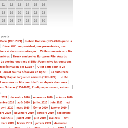
11
12
13
14
15
16
18
19
20
21
22
23
25
26
27
28
29
30
 posts
|
Bacri (1951-2021)
Robert Hossein (1927-2020) quitte la
|
César 2021: un président, une présentatrice, des
|
tions et des courts métrages
35 films nommés aux 26e
|
Lumières
Drunk ennivre les European Film Awards
|
Le coming-out trans d’Elliot Page ravive les questions
|
 représentation des LGBT+
C’est parti pour le 2e
|
al Format court à découvrir en ligne !
La sulfureuse
|
 Nelly Kaplan largue les amarres (1931-2020)
Le 35e
|
al européen du film court de Brest depuis chez vous
|
do Solanas (1936-2020), l’indigné permanent, est mort
s
|
|
|
r 2021
décembre 2020
novembre 2020
octobre 2020
|
|
|
|
embre 2020
août 2020
juillet 2020
juin 2020
mai
|
|
|
|
|
avril 2020
mars 2020
février 2020
janvier 2020
|
|
|
bre 2019
novembre 2019
octobre 2019
septembre
|
|
|
|
|
août 2019
juillet 2019
juin 2019
mai 2019
avril
|
|
|
|
mars 2019
février 2019
janvier 2019
décembre
|
|
|
|