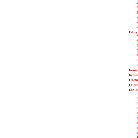
Films
forma
In m
L'actu
Le bl
Les d