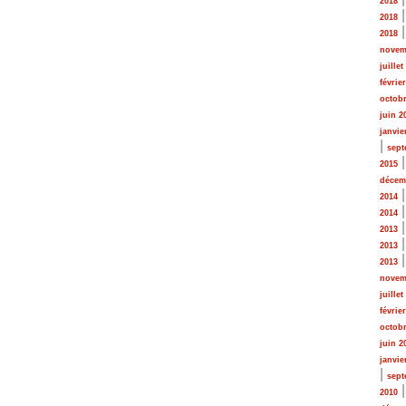
2018
2018
2018
novem
juillet
févrie
octobr
juin 2
janvie
|
sept
2015
décem
2014
2014
2013
2013
2013
novem
juillet
févrie
octobr
juin 2
janvie
|
sept
2010