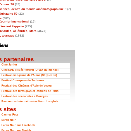
Cannes 70
(69)
Cannes, centre du monde cinématographique ?
(7)
Quinzaine 50
(22)
as
(587)
Courrier International
(15)
L'instant Zappette
(235)
nalités, célébrités, stars
(4673)
t, tournage
(1932)
 partenaires
Ciné Junior
Cinéparty et Béo festival (Divan du monde)
Festival ciné-jeune de l'Aisne (St Quentin)
Festival Cinespana de Toulouse
Festival des Cinémas d'Asie de Vesoul
Festival des films gays et lesbiens de Paris
Festival des scénaristes à Bourges
Rencontres internationales Henri Langlois
 sites
Cannes Fest
Ecran Noir
Ecran Noir sur Facebook
Ecran Noir sur Tumblr