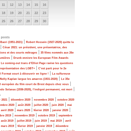
11
12
13
14
15
16
18
19
20
21
22
23
25
26
27
28
29
30
 posts
|
Bacri (1951-2021)
Robert Hossein (1927-2020) quitte la
|
César 2021: un président, une présentatrice, des
|
tions et des courts métrages
35 films nommés aux 26e
|
Lumières
Drunk ennivre les European Film Awards
|
Le coming-out trans d’Elliot Page ravive les questions
|
 représentation des LGBT+
C’est parti pour le 2e
|
al Format court à découvrir en ligne !
La sulfureuse
|
 Nelly Kaplan largue les amarres (1931-2020)
Le 35e
|
al européen du film court de Brest depuis chez vous
|
do Solanas (1936-2020), l’indigné permanent, est mort
s
|
|
|
r 2021
décembre 2020
novembre 2020
octobre 2020
|
|
|
|
embre 2020
août 2020
juillet 2020
juin 2020
mai
|
|
|
|
|
avril 2020
mars 2020
février 2020
janvier 2020
|
|
|
bre 2019
novembre 2019
octobre 2019
septembre
|
|
|
|
|
août 2019
juillet 2019
juin 2019
mai 2019
avril
|
|
|
|
mars 2019
février 2019
janvier 2019
décembre
|
|
|
|