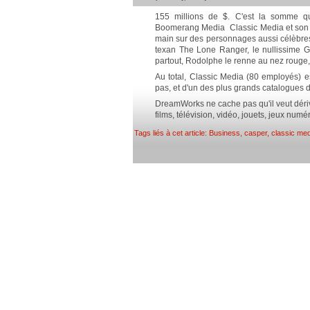
155 millions de $. C'est la somme 
Boomerang Media Classic Media et son c
main sur des personnages aussi célèbres 
texan The Lone Ranger, le nullissime Ge
partout, Rodolphe le renne au nez rouge,
Au total, Classic Media (80 employés) e
pas, et d'un des plus grands catalogues
DreamWorks ne cache pas qu'il veut dérive
films, télévision, vidéo, jouets, jeux numér
Tags liés à cet article:
Business
,
casper
,
classic med