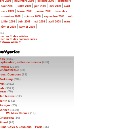
|
|
|
bre 2009
novembre 2009
octobre 2009
septembre
|
|
|
|
|
août 2009
juillet 2009
juin 2009
mai 2009
avril
|
|
|
|
mars 2009
février 2009
janvier 2009
décembre
|
|
|
|
novembre 2008
octobre 2008
septembre 2008
août
|
|
|
|
|
juillet 2008
juin 2008
mai 2008
avril 2008
mars
|
|
|
février 2008
janvier 2008
rss
ner au fil des articles
ner au fil des commentaires
ess
(1667)
exploitation, salles de cinéma
(466)
ements
(2235)
Cinémathèque
(85)
Jeux, Concours
(68)
Marketing
(234)
Prix
(1411)
vals
(3921)
Arras
(70)
Béo festival
(12)
Berlin
(371)
Bourges
(23)
Cannes
(1699)
We Miss Cannes
(13)
Cinespana
(36)
Dinard
(76)
Films Gays & Lesbiens – Paris
(16)