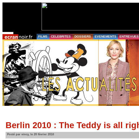
FILMS
CELEBRITES
DOSSIERS
EVENEMENTS
ENTREVUES
Berlin 2010 : The Teddy is all rig
Posté par vincy, le 20 février 2010