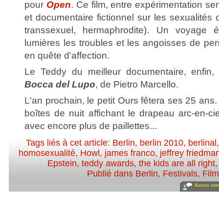
pour
Open
. Ce film, entre expérimentation sen
et documentaire fictionnel sur les sexualités
transsexuel, hermaphrodite). Un voyage 
lumières les troubles et les angoisses de pe
en quête d'affection.
Le Teddy du meilleur documentaire, enfin
Bocca del Lupo
, de Pietro Marcello.
L'an prochain, le petit Ours fêtera ses 25 ans
boîtes de nuit affichant le drapeau arc-en-cie
avec encore plus de paillettes...
Tags liés à cet article:
Berlin
,
berlin 2010
,
berlinal
homosexualité
,
Howl
,
james franco
,
jeffrey friedma
Epstein
,
teddy awards
,
the kids are all right
Publié dans
Berlin
,
Festivals
,
Fil
Aucun com