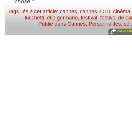
chose.
"
Tags liés à cet article:
cannes
,
cannes 2010
,
cinéma i
lucchetti
,
elio germano
,
festival
,
festival de c
Publié dans
Cannes
,
Personnalités, célé
Aucun com