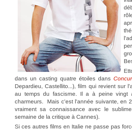
dé
rôl
ap
th
l'
pe
g
Bes
Et
dans un casting quatre étoiles dans
Concur
Depardieu, Castellito...), film qui revient sur l
au temps du fascisme. Il a à peine vingt a
charmeurs. Mais c'est l'année suivante, en 20
vraiment sa connaissance avec le subli
semaine de la critique à Cannes).
Si ces autres films en Italie ne passe pas forcé