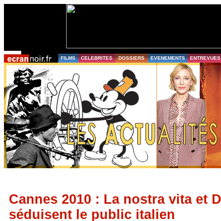
FILMS
CELEBRITES
DOSSIERS
EVENEMENTS
ENTREVUES
Cannes 2010 : La nostra vita et 
séduisent le public italien