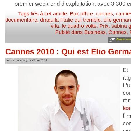
premier week-end d'exploitation, avec 3 300 e
Tags liés à cet article:
Box office
,
cannes
,
canne
documentaire
,
draquila l'italie qui tremble
,
elio germa
vita
,
le quattro volte
,
Prix
,
sabina 
Publié dans
Business
,
Cannes
,
Aucun com
Cannes 2010 : Qui est Elio Germ
Posté par vincy, le 21 mai 2010
Et
ra
L'u
co
ro
le
f
co
vit