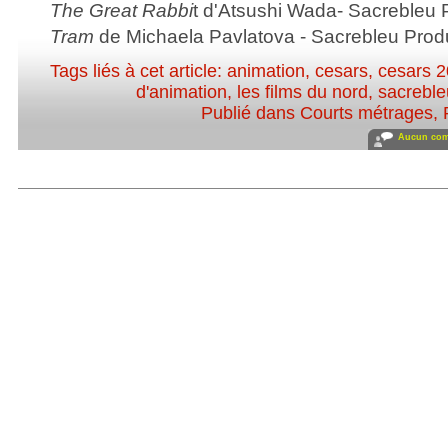
The Great Rabbi
t d'Atsushi Wada- Sacrebleu 
Tram
de Michaela Pavlatova - Sacrebleu Prod
Tags liés à cet article:
animation
,
cesars
,
cesars 
d'animation
,
les films du nord
,
sacreble
Publié dans
Courts métrages
,
Aucun com