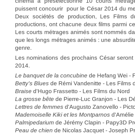
cinéma a présélectionné 10 courts métrage
puissent concourir pour le César 2014 du meil
Deux sociétés de production, Les Films d
productions, ont chacune deux films parmi ce
Les courts métrages animés sont nommés da
que les longs métrages animés : une absurdit
genre.
Les nominations des prochains César seront r
2014.
Le banquet de la concubine
de Hefang Wei - 
Betty's Blues
de Rémi Vandenitte - Les Films 
Braise
d'Hugo Frassetto - Les Films du Nord
La grosse bête
de Pierre-Luc Granjon - Les D
Lettres de femmes
d'Augusto Zanovello - Pict
Mademoiselle Kiki et les Montparnos
d'Amélie 
Palmipedarium
de Jérémy Clapin - Papy3D Pr
Peau de chien
de Nicolas Jacquet - Joseph P