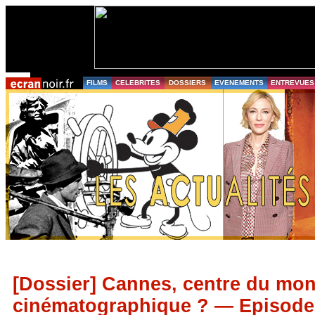
FILMS
CELEBRITES
DOSSIERS
EVENEMENTS
ENTREVUES
[Dossier] Cannes, centre du mo
cinématographique ? — Episode