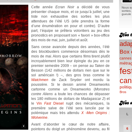
Cette année
Ecran Noir
a décidé de vous
Nous su
sorties
présenter chaque mois, et ce jusqu’à juillet, une
gueule e
liste non exhaustive des sorties les plus
attendues de l’été US (elle prendra la forme
d’une énumération en pour et contre). D’autre
part, l’équipe se prêtera volontiers au jeu des
pronostics en proposant son « favori » box-office
des mois de mai, juin, juillet et août.
adap
Sans cesse avancée depuis des années, l’été
Box 
des blockbusters commence désormais dès le
mois de mai. Alors que certains films tirent plutôt
cannes
incroyablement bien leur épingle du jeu en ce
métra
premier semestre 2009 – on pense au
Taken
de
fes
Besson (142 millions de dollars rien que sur le
sol américain !) –, des gros bras comme le
can
Watchmen
de Zack Snyder ont mordu la
poussière. Si le dessin animé Dreamworks
politiq
cartonne comme un Dreamworks (
Monstres
Bros
contre Aliens
a toute les chances de dépasser
les 180 millions de dollars de
Madagascar 2
) et
le
Vin
Fast
Diesel
rugit des mécaniques, la
première salve de l’été sera lancée par le
polémique mais très attendu
X -Men Origins :
L
Wolverine
.
Avant d’aborder le cœur de notre affaire,
6
pointons du doigt un phénomène devenu, au fil