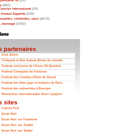
Quinzaine 50
(22)
as
(587)
Courrier International
(15)
L'instant Zappette
(235)
nalités, célébrités, stars
(4673)
t, tournage
(1932)
 partenaires
Ciné Junior
Cinéparty et Béo festival (Divan du monde)
Festival ciné-jeune de l'Aisne (St Quentin)
Festival Cinespana de Toulouse
Festival des Cinémas d'Asie de Vesoul
Festival des films gays et lesbiens de Paris
Festival des scénaristes à Bourges
Rencontres internationales Henri Langlois
 sites
Cannes Fest
Ecran Noir
Ecran Noir sur Facebook
Ecran Noir sur Tumblr
Ecran Noir sur Twitter