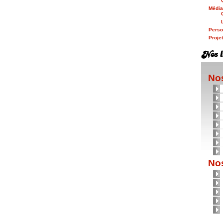
Médi
Person
Proje
Nos
Nos