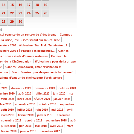
14
15
16
17
18
19
21
22
23
24
25
26
28
29
30
09
|
rsal commande un remake de Videodrome
Cannes :
|
 la Crise, les Russes seront sur la Croisette
|
usters 2009 : Wolverine, Star Trek, Terminator…?
|
usters 2009 : à l’heure des pronostics…
Cannes
|
cs : douze chefs d’oeuvre restaurés
Cannes : la
|
ion de la Cinéfondation
Wolverine a peur de la grippe
|
ne
Cannes : Almodovar, entre revisitation et
|
|
ection
Soeur Sourire : pas de quoi avoir la banane !
|
ations d’amour du cinéma pour l’architecture
s
|
|
|
r 2021
décembre 2020
novembre 2020
octobre 2020
|
|
|
|
embre 2020
août 2020
juillet 2020
juin 2020
mai
|
|
|
|
|
avril 2020
mars 2020
février 2020
janvier 2020
|
|
|
bre 2019
novembre 2019
octobre 2019
septembre
|
|
|
|
|
août 2019
juillet 2019
juin 2019
mai 2019
avril
|
|
|
|
mars 2019
février 2019
janvier 2019
décembre
|
|
|
|
novembre 2018
octobre 2018
septembre 2018
août
|
|
|
|
|
juillet 2018
juin 2018
mai 2018
avril 2018
mars
|
|
|
|
février 2018
janvier 2018
décembre 2017