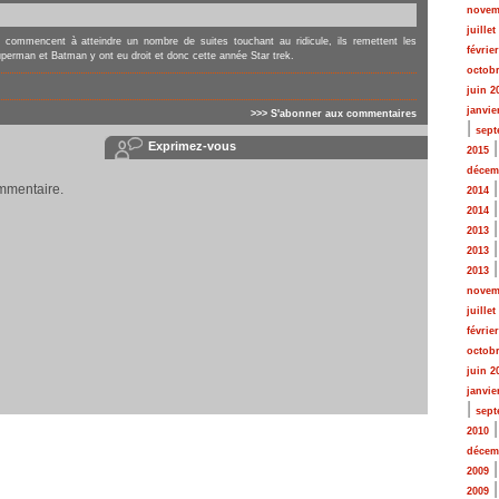
novem
juillet
s commencent à atteindre un nombre de suites touchant au ridicule, ils remettent les
févrie
erman et Batman y ont eu droit et donc cette année Star trek.
octobr
juin 2
janvie
>>> S'abonner
aux commentaires
|
sept
Exprimez-vous
2015
décem
mmentaire.
2014
2014
2013
2013
2013
novem
juillet
févrie
octobr
juin 2
janvie
|
sept
2010
décem
2009
2009