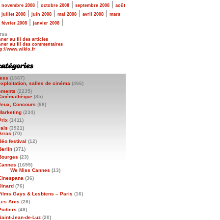
|
|
|
|
novembre 2008
octobre 2008
septembre 2008
août
|
|
|
|
|
juillet 2008
juin 2008
mai 2008
avril 2008
mars
|
|
|
février 2008
janvier 2008
rss
ner au fil des articles
ner au fil des commentaires
ess
(1667)
exploitation, salles de cinéma
(466)
ements
(2235)
Cinémathèque
(85)
Jeux, Concours
(68)
Marketing
(234)
Prix
(1411)
vals
(3921)
Arras
(70)
Béo festival
(12)
Berlin
(371)
Bourges
(23)
Cannes
(1699)
We Miss Cannes
(13)
Cinespana
(36)
Dinard
(76)
Films Gays & Lesbiens – Paris
(16)
Les Arcs
(28)
Poitiers
(49)
Saint-Jean-de-Luz
(20)