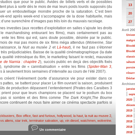
studios que pour le public. Avides de billets verts et de possibles
13
itent plus à sortir dès le mois de mai leurs poids lourds supposés (du
quer un embouteillage monstre proche de la saturation. C’est bien
20
week-end après week-end s’accompagne de la dose habituelle, mais
 et d’une surenchère d’images pas très loin du mauvais racolage.
27
mes investies (aux recettes d’exploitation en salles s’ajoute les droits
Avril 20
le marchandising entourant les films), mais certainement pas au
Unive
 ente les films qui est, sans doute possible, désirée par le public.
malgré
mois de mai pas moins de six films méga attendus (
Wolverine
,
Star
Blockb
naissance
,
la Nuit au musée 2
et
Là-haut
), il ne faut pas s’étonner
Blockb
rès préjudiciables. Baisse de la qualité cinématographique (la date
 qualité intrinsèque du film, le marketing faisant le reste), mauvaise
classi
 de Narnia : chapitre 2
), succès public en deçà des objectifs fixés
sélect
I
), syndrome de « cannibalisation » entre les films (
Spider-Man 3
,
porci
es à seulement trois semaines d’intervalle au cours de l’été 2007).
résurr
ios créent l’évènement (sorte d’assurance vie pour exister dans ce
Déclar
s pattes, se battent pour placer Le film ouvrant la saison, produisent
Archive
ûts de production dépassent l’entendement (Pirates des Caraïbes 3
janvie
 et prient pour que leurs champions se placent sur le podium du box
|
sept
est pas si sombre et des films comme
The Dark Knight
,
The Bourne
2020
encore continuent de nous faire aimer ce cinéma spectacle parfois si
décem
2019
ockbusters
,
Box office
,
fast and furious
,
hollywood
,
la haut
,
la nuit au musee 2
,
2019
vs aliens
,
star trek
,
terminator salvation
,
up
,
vin diesel
,
watchmen
,
wolverine
.
2018
2018
Un commentaire
2018