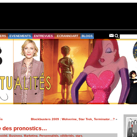
ERS
EVENEMENTS
ENTREVUES
ECRANNOART
BLOGS
és
Blockbusters 2009 : Wolverine, Star Trek, Terminator…?
»
re des pronostics…
ociété
,
Business
,
Marketing
,
Personnalités, célébrités, stars
.