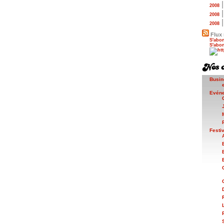
2008
2008
2008
Flux 
S'abon
S'abon
Busin
Evén
Festi