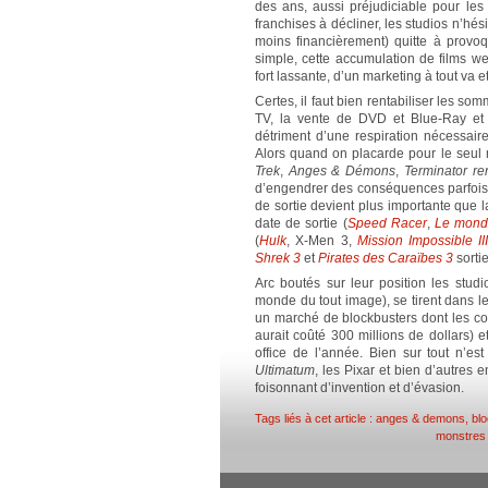
des ans, aussi préjudiciable pour les 
franchises à décliner, les studios n’hés
moins financièrement) quitte à provo
simple, cette accumulation de films 
fort lassante, d’un marketing à tout va
Certes, il faut bien rentabiliser les som
TV, la vente de DVD et Blue-Ray et 
détriment d’une respiration nécessaire
Alors quand on placarde pour le seul 
Trek
,
Anges & Démons
,
Terminator re
d’engendrer des conséquences parfois t
de sortie devient plus importante que la
date de sortie (
Speed Racer
,
Le monde
(
Hulk
, X-Men 3,
Mission Impossible II
Shrek 3
et
Pirates des Caraïbes 3
sorti
Arc boutés sur leur position les stud
monde du tout image), se tirent dans le
un marché de blockbusters dont les co
aurait coûté 300 millions de dollars)
office de l’année. Bien sur tout n’
Ultimatum
, les Pixar et bien d’autres 
foisonnant d’invention et d’évasion.
Tags liés à cet article :
anges & demons
,
bl
monstres 