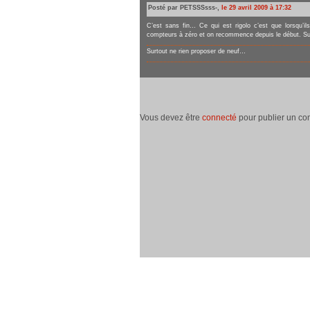
Posté par PETSSSsss-,
le 29 avril 2009 à 17:32
C’est sans fin… Ce qui est rigolo c’est que lorsqu’il
compteurs à zéro et on recommence depuis le début. Sup
Surtout ne rien proposer de neuf…
Vous devez être
connecté
pour publier un co