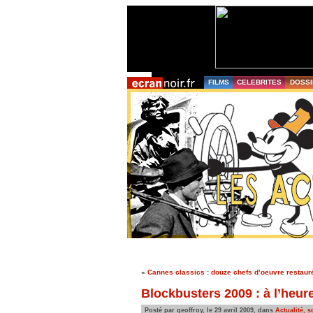
FILMS
CELEBRITES
DOSSI
«
Cannes classics : douze chefs d’oeuvre restaur
Blockbusters 2009 : à l’heu
Posté par geoffroy, le 29 avril 2009, dans
Actualité, s