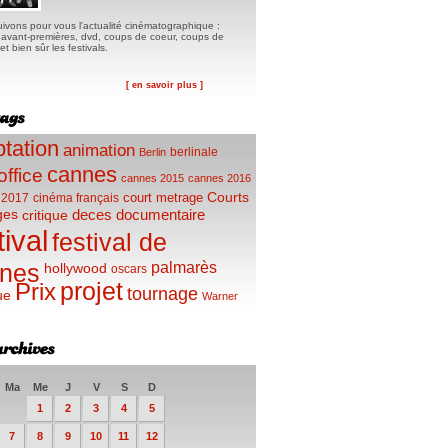
ivons pour vous l'actualité cinématographique :
, avant-premières, dvd, coups de coeur, coups de
t bien sûr les festivals.
[ en savoir plus ]
tation
animation
berlinale
Berlin
cannes
office
cannes 2015
cannes 2016
Courts
court metrage
 2017
cinéma français
ges
deces
documentaire
critique
tival
festival de
palmarès
nes
hollywood
oscars
projet
Prix
tournage
ue
Warner
Ma
Me
J
V
S
D
1
2
3
4
5
7
8
9
10
11
12