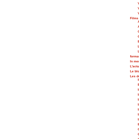
Films
forma
In m
L'actu
Le bl
Les d