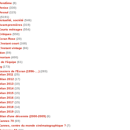
Vendôme
(8)
Venise
(330)
Vesoul
(115)
(5191)
Actualité, société
(546)
Avant-premières
(319)
Courts métrages
(554)
Critiques
(550)
Ecran Rose
(20)
L'instant court
(168)
L'instant vintage
(66)
tion
(59)
emoriam
(400)
 de l'équipe
(61)
og
(173)
ossiers de l'Ecran (1996-….)
(283)
bilan 2011
(25)
Bilan 2012
(17)
bilan 2013
(10)
bilan 2014
(19)
bilan 2015
(15)
bilan 2016
(16)
bilan 2017
(15)
bilan 2018
(14)
bilan 2019
(22)
Bilan d'une décennie (2000-2009)
(6)
Cannes 70
(69)
Cannes, centre du monde cinématographique ?
(7)