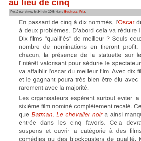
au lieu de cinq
Posté par vincy, le 24 juin 2009, dans
Business
,
Prix
.
En passant de cinq à dix nommés, l'
Oscar
du
à deux problèmes. D'abord cela va réduire l'
Dix films "qualifiés" de meilleur ? Seuls ceu
nombre de nominations en tireront profit.
chacun, la présence de la statuette sur le
l'intérêt valorisant pour sédurie le spectateur
va affaiblir l'oscar du meilleur film. Avec dix 
et le gagnant poura très bien être élu avec 
rarement avec la majorité.
Les organisateurs espèrent surtout éviter l
sixième film nominé complètement recalé. C
que
Batman, Le chevalier noir
a ainsi manq
entrée dans les cinq favoris. Cela devrai
suspens et ouvrir la catégorie à des film
comédies ou des blockbusters de qualité. M