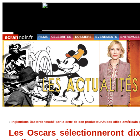
FILMS
CELEBRITES
DOSSIERS
EVENEMENTS
ENTREVUES
«
Inglourious Basterds touché par la dette de son producteur
Un box office américain p
Les Oscars sélectionneront dix