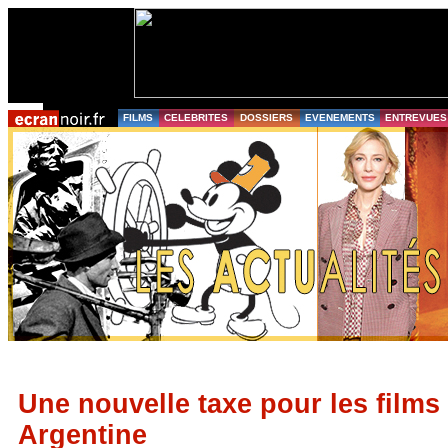
FILMS
CELEBRITES
DOSSIERS
EVENEMENTS
ENTREVUES
Une nouvelle taxe pour les films
Argentine