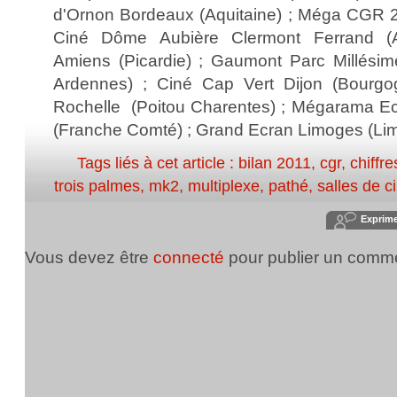
d'Ornon Bordeaux (Aquitaine) ; Méga CGR 2 
Ciné Dôme Aubière Clermont Ferrand (
Amiens (Picardie) ; Gaumont Parc Millésim
Ardennes) ; Ciné Cap Vert Dijon (Bour
Rochelle (Poitou Charentes) ; Mégarama Ec
(Franche Comté) ; Grand Ecran Limoges (Lim
Tags liés à cet article :
bilan 2011
,
cgr
,
chiffre
trois palmes
,
mk2
,
multiplexe
,
pathé
,
salles de 
Exprim
Vous devez être
connecté
pour publier un comme