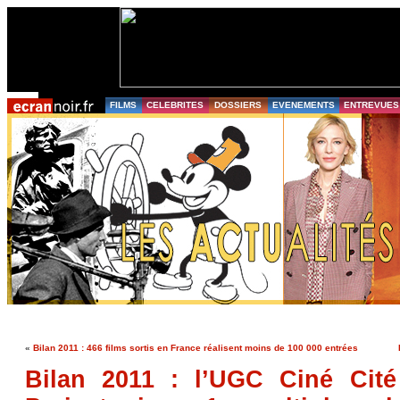
FILMS
CELEBRITES
DOSSIERS
EVENEMENTS
ENTREVUES
«
Bilan 2011 : 466 films sortis en France réalisent moins de 100 000 entrées
Bilan 2011 : l’UGC Ciné Cité