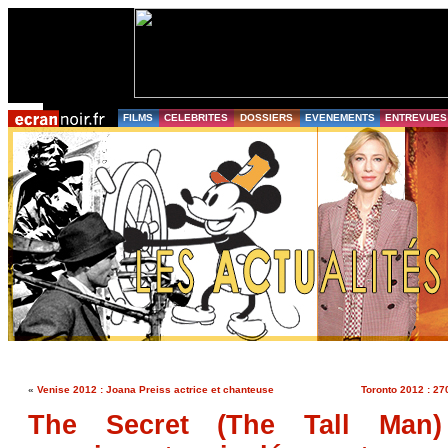
FILMS
CELEBRITES
DOSSIERS
EVENEMENTS
ENTREVUES
«
Venise 2012 : Joana Preiss actrice et chanteuse
Toronto 2012 : 27
The Secret (The Tall Man) 