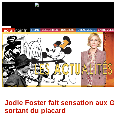
FILMS
CELEBRITES
DOSSIERS
EVENEMENTS
ENTREVUES
Jodie Foster fait sensation aux
sortant du placard