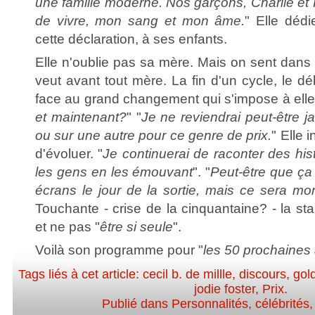
une famille moderne. Nos garçons, Charlie et K
de vivre, mon sang et mon âme.
" Elle dédi
cette déclaration, à ses enfants.
Elle n'oublie pas sa mère. Mais on sent dans l
veut avant tout mère. La fin d'un cycle, le dé
face au grand changement qui s'impose à elle.
et maintenant?
" "
Je ne reviendrai peut-être j
ou sur une autre pour ce genre de prix.
" Elle 
d'évoluer. "
Je continuerai de raconter des hist
les gens en les émouvant
". "
Peut-être que ça
écrans le jour de la sortie, mais ce sera mon
Touchante - crise de la cinquantaine? - la sta
et ne pas "
être si seule
".
Voilà son programme pour "
les 50 prochaines
Tags liés à cet article:
cecil b. de millle
,
discours
,
gol
jodie foster
,
Prix
.
Publié dans
Personnalités, célébrités,