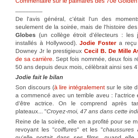
Commentaire sur le palmarès des 70e Golden
________
De l'avis général, c'était l'un des moment
seulement de la soirée, mais de l'histoire de
Globes
(un collège étroit d'électeurs : les 
installés à Hollywood).
Jodie Foster
a reçu 
Downey Jr le prestigieux
Cecil B. De Mille 
de sa carrière
. Sept fois nommée, deux fois r
50 ans depuis deux mois, célèbrait ainsi ses 47
Jodie fait le bilan
Son discours (
à lire intégralement
sur le site 
a commencé avec un terrible aveu : l'actrice e
d'être actrice. On le comprend après ta
plateaux... "
Croyez-moi, 47 ans dans cette indus
Reine de la soirée, elle en a profité pour se
revoyant les "
coiffures
" et les "
chaussures 
qu'elle portait dans ses films, quand elle