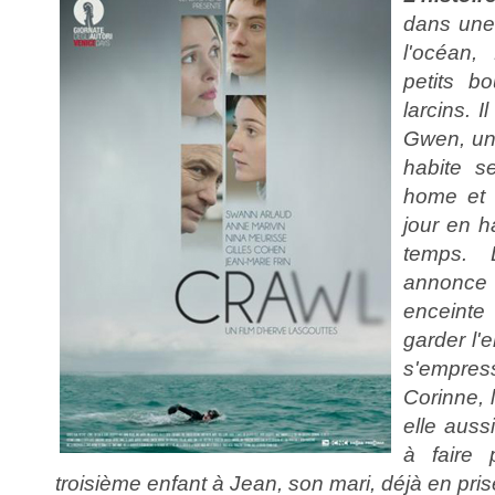
dans une
l'océan,
petits b
larcins. 
Gwen, une
habite s
home et 
jour en h
temps.
annonce 
enceinte 
garder l'e
s'empre
Corinne, 
elle auss
à faire 
troisième enfant à Jean, son mari, déjà en pr