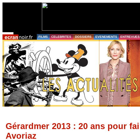
FILMS
CELEBRITES
DOSSIERS
EVENEMENTS
ENTREVUES
Gérardmer 2013 : 20 ans pour fai
Avoriaz