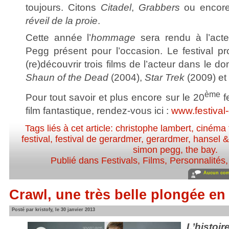
toujours. Citons
Citadel
,
Grabbers
ou enco
réveil de la proie
.
Cette année l’
hommage
sera rendu à l’acte
Pegg présent pour l’occasion. Le festival p
(re)découvrir trois films de l’acteur dans le d
Shaun of the Dead
(2004),
Star Trek
(2009) et
ème
Pour tout savoir et plus encore sur le 20
fe
film fantastique, rendez-vous ici :
www.festival
Tags liés à cet article:
christophe lambert
,
cinéma 
festival
,
festival de gerardmer
,
gerardmer
,
hansel &
simon pegg
,
the bay
.
Publié dans
Festivals
,
Films
,
Personnalités, 
Aucun com
Crawl, une très belle plongée en
Posté par kristofy, le 30 janvier 2013
L’histo