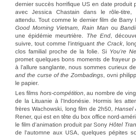
dernier succès horrifique US en date produit 
avec Jessica Chastain dans le rôle-titre, 
attendu. Tout comme le dernier film de Barry
Good Morning Vietnam, Rain Man
ou
Bandi
une épidémie meurtrière.
The End
, découv
suivre, tout comme l’intriguant
the Crack
, lo
clos familial proche de la folie. Si
You’re Ne
promet quelques bons moments de frayeur p
à l’allure sanglante, nous sommes curieux d
and the curse of the Zombadings
, ovni philip
le papier.
Les films
hors-compétition
, au nombre de ving
de la Lituanie à l’Indonésie. Hormis les at
frères Wachowski, long film de 2h50,
Hansel 
Rener, qui est en tête du box office nord-amér
le film d’animation produit par Sony
Hôtel Tra
de l'automne aux USA, quelques pépites s