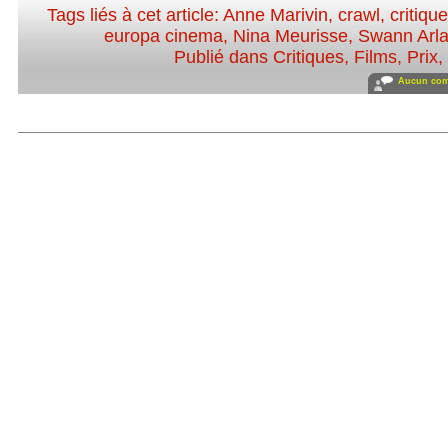
Tags liés à cet article:
Anne Marivin
,
crawl
,
critiqu
europa cinema
,
Nina Meurisse
,
Swann Arl
Publié dans
Critiques
,
Films
,
Prix
,
Aucun com