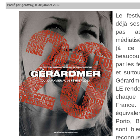
Posté par geoffroy, le 30 janvier 2013
Le fest
déjà se
pas a
médiatis
(à ce t
beaucou
par les f
et surto
Gérardm
LE rende
chaque
France.
équival
Porto, B
sont bie
reconnus