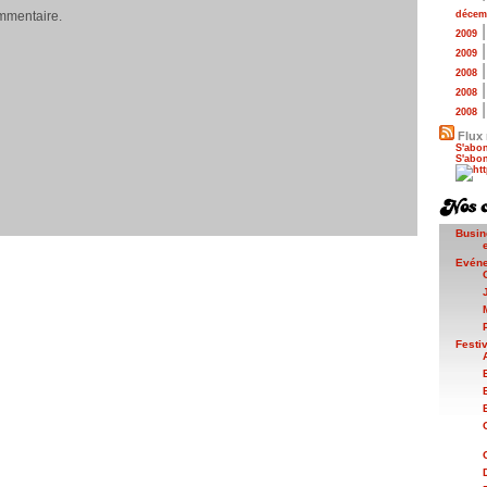
mmentaire.
décem
2009
2009
2008
2008
2008
Flux 
S'abon
S'abon
Busin
Evén
Festi