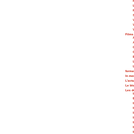
Films
forma
In m
L'actu
Le bl
Les d