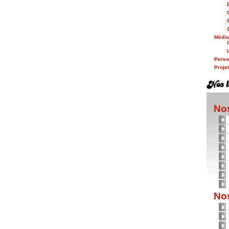
Médi
Person
Proje
Nos
Nos