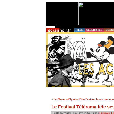
FILMS
CELEBRITES
DOSSI
«
Le Champs-Elysées Film Festival lance une nou
Le Festival Télérama fête se
Posté par vincy, le 18 janvier 2017, dans
Festivals
,
Fi