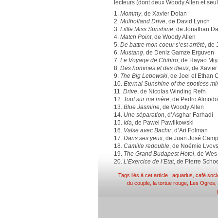
lecteurs (dont deux Woody Allen et seul
1.
Mommy
, de Xavier Dolan
2.
Mulholland Drive
, de David Lynch
3.
Little Miss Sunshine
, de Jonathan Day
4.
Match Point
, de Woody Allen
5.
De battre mon coeur s’est arrêté
, de
6.
Mustang
, de Deniz Gamze Erguven
7.
Le Voyage de Chihiro
, de Hayao Miy
8.
Des hommes et des dieux
, de Xavie
9.
The Big Lebowski
, de Joel et Ethan
10.
Eternal Sunshine of the spotless mi
11.
Drive
, de Nicolas Winding Refn
12.
Tout sur ma mère
, de Pedro Almodo
13.
Blue Jasmine
, de Woody Allen
14.
Une séparation
, d’Asghar Farhadi
15.
Ida
, de Pawel Pawlikowski
16.
Valse avec Bachir
, d’Ari Folman
17.
Dans ses yeux
, de Juan José Camp
18.
Camille redouble
, de Noémie Lvov
19.
The Grand Budapest Hotel
, de Wes
20.
L’Exercice de l’Etat
, de Pierre Schoe
Tags liés à cet article :
aquarius
,
café soci
du couple
,
la tortue rouge
,
Les Ogres
,