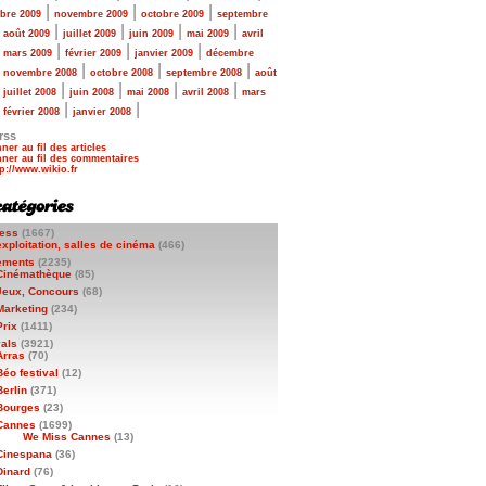
|
|
|
bre 2009
novembre 2009
octobre 2009
septembre
|
|
|
|
|
août 2009
juillet 2009
juin 2009
mai 2009
avril
|
|
|
|
mars 2009
février 2009
janvier 2009
décembre
|
|
|
|
novembre 2008
octobre 2008
septembre 2008
août
|
|
|
|
|
juillet 2008
juin 2008
mai 2008
avril 2008
mars
|
|
|
février 2008
janvier 2008
rss
ner au fil des articles
ner au fil des commentaires
ess
(1667)
exploitation, salles de cinéma
(466)
ements
(2235)
Cinémathèque
(85)
Jeux, Concours
(68)
Marketing
(234)
Prix
(1411)
vals
(3921)
Arras
(70)
Béo festival
(12)
Berlin
(371)
Bourges
(23)
Cannes
(1699)
We Miss Cannes
(13)
Cinespana
(36)
Dinard
(76)