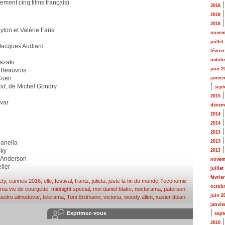
ement cinq films français).
2018
2018
2018
ton et Valérie Faris
novem
juillet
 Jacques Audiard
févrie
octobr
azaki
juin 2
r Beauvois
 Coen
janvie
|
nd
, de Michel Gondry
sept
2015
var
décem
2014
2014
2013
2013
anella
sky
2013
 Anderson
novem
ller
juillet
févrie
ety
,
cannes 2016
,
elle
,
festival
,
frantz
,
julieta
,
juste la fin du monde
,
l'economie
octobr
ma vie de courgette
,
midnight special
,
moi daniel blake
,
nocturama
,
paterson
,
juin 2
pedro almodovar
,
telerama
,
Toni Erdmann
,
victoria
,
woody allen
,
xavier dolan
.
janvie
|
Exprimez-vous
sept
2010