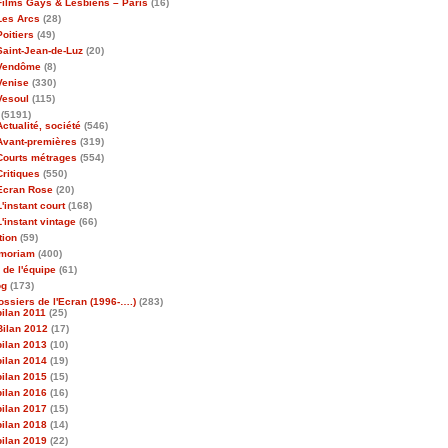
Films Gays & Lesbiens – Paris
(16)
Les Arcs
(28)
Poitiers
(49)
Saint-Jean-de-Luz
(20)
Vendôme
(8)
Venise
(330)
Vesoul
(115)
(5191)
Actualité, société
(546)
Avant-premières
(319)
Courts métrages
(554)
Critiques
(550)
Ecran Rose
(20)
L'instant court
(168)
L'instant vintage
(66)
tion
(59)
emoriam
(400)
 de l'équipe
(61)
og
(173)
ossiers de l'Ecran (1996-….)
(283)
bilan 2011
(25)
Bilan 2012
(17)
bilan 2013
(10)
bilan 2014
(19)
bilan 2015
(15)
bilan 2016
(16)
bilan 2017
(15)
bilan 2018
(14)
bilan 2019
(22)