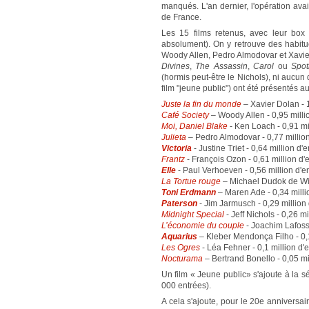
manqués. L'an dernier, l'opération av
de France.
Les 15 films retenus, avec leur box 
absolument). On y retrouve des habitu
Woody Allen, Pedro Almodovar et Xavie
Divines
,
The Assassin
,
Carol
ou
Spot
(hormis peut-être le Nichols), ni aucun
film "jeune public") ont été présentés a
Juste la fin du monde
– Xavier Dolan - 1
Café Society
– Woody Allen - 0,95 millio
Moi, Daniel Blake
- Ken Loach - 0,91 mil
Julieta
– Pedro Almodovar - 0,77 million
Victoria
- Justine Triet - 0,64 million d'e
Frantz
- François Ozon - 0,61 million d'e
Elle
- Paul Verhoeven - 0,56 million d'en
La Tortue rouge
– Michael Dudok de Wit 
Toni Erdmann
– Maren Ade - 0,34 millio
Paterson
- Jim Jarmusch - 0,29 million 
Midnight Special
- Jeff Nichols - 0,26 mi
L’économie du couple
- Joachim Lafosse
Aquarius
– Kleber Mendonça Filho - 0,1
Les Ogres
- Léa Fehner - 0,1 million d'e
Nocturama
– Bertrand Bonello - 0,05 mi
Un film « Jeune public» s'ajoute à la s
000 entrées).
A cela s'ajoute, pour le 20e anniversa