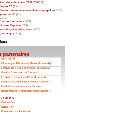
Bilan d'une décennie (2000-2009)
(6)
Cannes 70
(69)
Cannes, centre du monde cinématographique ?
(7)
Quinzaine 50
(22)
as
(587)
Courrier International
(15)
L'instant Zappette
(235)
nalités, célébrités, stars
(4673)
t, tournage
(1932)
 partenaires
Ciné Junior
Cinéparty et Béo festival (Divan du monde)
Festival ciné-jeune de l'Aisne (St Quentin)
Festival Cinespana de Toulouse
Festival des Cinémas d'Asie de Vesoul
Festival des films gays et lesbiens de Paris
Festival des scénaristes à Bourges
Rencontres internationales Henri Langlois
 sites
Cannes Fest
Ecran Noir
Ecran Noir sur Facebook