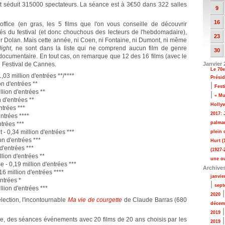
ait séduit 315000 spectateurs. La séance est à 3€50 dans 322 salles
9
16
office (en gras, les 5 films que l'on vous conseille de découvrir
és du festival (et donc chouchous des lecteurs de l'hebdomadaire),
23
r Dolan. Mais cette année, ni Coen, ni Fontaine, ni Dumont, ni même
light
, ne sont dans la liste qui ne comprend aucun film de genre
30
 documentaire. En tout cas, on remarque que 12 des 16 films (avec le
u Festival de Cannes.
Janvier 
Le 70
,03 million d'entrées **/****
Présid
n d'entrées **
|
Fest
lion d'entrées **
|
« Mu
 d'entrées **
Holly
ntrées ***
2017: 
ntrées ****
palmar
trées ***
- 0,34 million d'entrées ***
plein
n d'entrées ***
Hurt (
d'entrées ***
(1927-
llion d'entrées **
une o
 - 0,19 million d'entrées ***
Archive
6 million d'entrées ****
janvie
ntrées *
|
sept
llion d'entrées ***
2020
élection, l'incontournable
Ma vie de courgette
de Claude Barras (680
décem
2019
ire, des séances événements avec 20 films de 20 ans choisis par les
2019