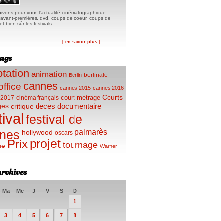
ivons pour vous l'actualité cinématographique :
, avant-premières, dvd, coups de coeur, coups de
t bien sûr les festivals.
[ en savoir plus ]
tation
animation
berlinale
Berlin
cannes
office
cannes 2015
cannes 2016
Courts
court metrage
 2017
cinéma français
ges
deces
documentaire
critique
tival
festival de
palmarès
nes
hollywood
oscars
projet
Prix
tournage
ue
Warner
Ma
Me
J
V
S
D
1
3
4
5
6
7
8