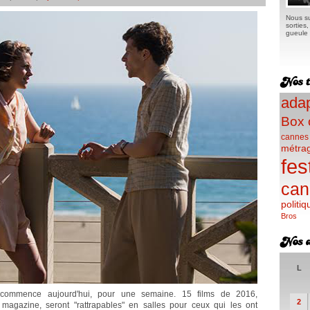
Nous su
sorties
gueule e
adap
Box 
cannes
métra
fes
can
politiq
Bros
L
commence aujourd'hui, pour une semaine. 15 films de 2016,
2
magazine, seront "rattrapables" en salles pour ceux qui les ont