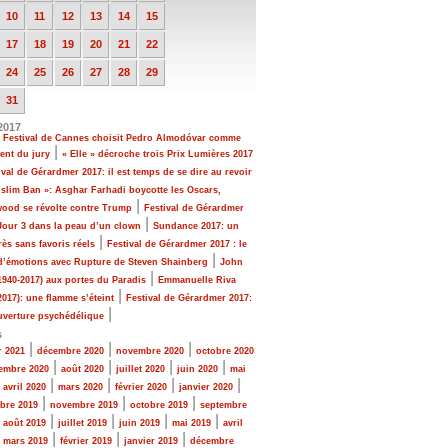
10
11
12
13
14
15
17
18
19
20
21
22
24
25
26
27
28
29
31
2017
e Festival de Cannes choisit Pedro Almodóvar comme
|
ent du jury
« Elle » décroche trois Prix Lumières 2017
ival de Gérardmer 2017: il est temps de se dire au revoir
slim Ban »: Asghar Farhadi boycotte les Oscars,
|
wood se révolte contre Trump
Festival de Gérardmer
|
Jour 3 dans la peau d’un clown
Sundance 2017: un
|
ès sans favoris réels
Festival de Gérardmer 2017 : le
|
 d’émotions avec Rupture de Steven Shainberg
John
|
1940-2017) aux portes du Paradis
Emmanuelle Riva
|
2017): une flamme s’éteint
Festival de Gérardmer 2017:
|
uverture psychédélique
s
|
|
|
r 2021
décembre 2020
novembre 2020
octobre 2020
|
|
|
|
embre 2020
août 2020
juillet 2020
juin 2020
mai
|
|
|
|
|
avril 2020
mars 2020
février 2020
janvier 2020
|
|
|
bre 2019
novembre 2019
octobre 2019
septembre
|
|
|
|
|
août 2019
juillet 2019
juin 2019
mai 2019
avril
|
|
|
|
mars 2019
février 2019
janvier 2019
décembre