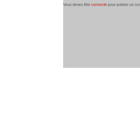
Vous devez être
connecté
pour publier un co