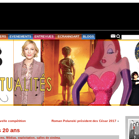
ERS
EVENEMENTS
ENTREVUES
ECRANNOART
BLOGS
velle compétition
Roman Polanski président des César 2017
»
s 20 ans
lms
,
Médias
,
exploitation, salles de cinéma
.