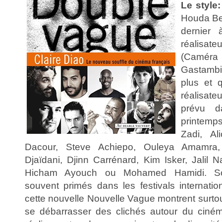
Le style:
Houda Be
dernier
réalis
(Camér
Gastambi
plus et q
réalisat
prévu d
printemp
Zadi, A
Dacour, Steve Achiepo, Ouleya Amamra, 
Djaïdani, Djinn Carrénard, Kim Isker, Jalil N
Hicham Ayouch ou Mohamed Hamidi. Sou
souvent primés dans les festivals internati
cette nouvelle Nouvelle Vague montrent surto
se débarrasser des clichés autour du ciném