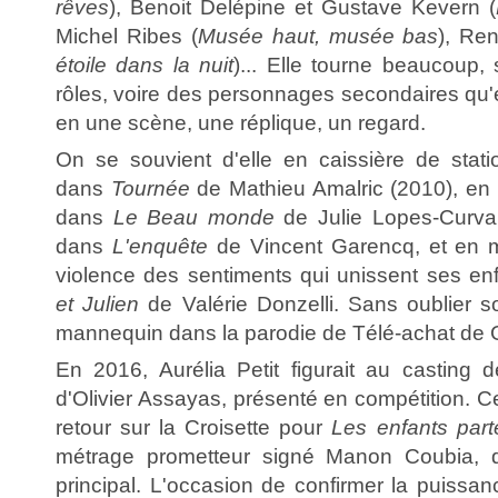
rêves
), Benoit Delépine et Gustave Kevern (
Michel Ribes (
Musée haut, musée bas
), Ren
étoile dans la nuit
)... Elle tourne beaucoup
rôles, voire des personnages secondaires qu'
en une scène, une réplique, un regard.
On se souvient d'elle en caissière de stati
dans
Tournée
de Mathieu Amalric (2010), en 
dans
Le Beau monde
de Julie Lopes-Curval
dans
L'enquête
de Vincent Garencq, et en 
violence des sentiments qui unissent ses e
et Julien
de Valérie Donzelli. Sans oublier so
mannequin dans la parodie de Télé-achat de G
En 2016, Aurélia Petit figurait au casting
d'Olivier Assayas, présenté en compétition. Ce
retour sur la Croisette pour
Les enfants part
métrage prometteur signé Manon Coubia, don
principal. L'occasion de confirmer la puissa