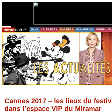
FILMS
CELEBRITES
DOSSIERS
EVENEMENTS
ENTREVUES
Cannes 2017 – les lieux du festiv
dans l’espace VIP du Miramar