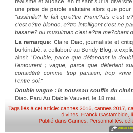
réalisme et audace, en misant sur la diversité, 
une prise de parole salutaire alors que pour
"
assimile? le fait qu’e?tre Franc?ais c’est e?
c’est e?tre blonde, e?tre intelligent c’est ne p
basane? ou musulman c’est e?tre me?chant o
La remarque:
Claire Diao, journaliste et crit
burkinabè, a collaboré au Bondy Blog, a expliqu
ainsi: "
Double, parce que défendant la doubl
l’entourent ; vague, parce que déferlant s
considéré comme trop parisien, trop «riv
l’entre-soi.
"
Double vague : le nouveau souffle du ciné
Diao. Paru Au Diable Vauvert, le 18 mai.
Tags liés à cet article:
cannes 2016
,
cannes 2017
,
ca
divines
,
Franck Gastambide
,
l
Publié dans
Cannes
,
Personnalités, célé
Aucun com