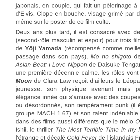
japonais, en couple, qui fait un pèlerinage 
d'Elvis. Clope en bouche, visage grimé par du
même sur le poster de ce film culte.
Deux ans plus tard, il est consacré avec d
(second-rôle masculin et espoir) pour trois fi
de
Yôji Yamada
(récompensé comme meilleu
passage dans son pays),
Mo no shigoto
de
Asian Beat: I Love Nippon
de Daisuke Tengan.
une première décennie calme, les rôles vont
Moon
de Clara Law reçoit d'ailleurs le Léop
jeunesse, son physique avenant mais p
élégance innée qui s'amuse avec des coupes
ou désordonnés, son tempérament punk (il é
groupe MACH 1.67) et son talent indéniable 
dans des films aussi différents que le mélo
O
Ishii, le thriller
The Most Terrible Time in my l
l'étrange et décalé
Cold Fever
de l'islandais F