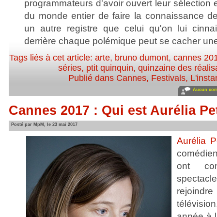
programmateurs d'avoir ouvert leur sélection e
du monde entier de faire la connaissance 
un autre registre que celui qu'on lui cinn
derrière chaque polémique peut se cacher une
Tags liés à cet article:
arte
,
bruno dumont
,
cannes 20
séries
,
ptit quinquin
,
quinzaine des réalis
Publié dans
Cannes
,
Festivals
,
L'inst
Aucun com
Cannes 2017 : Qui est Aurélia Pet
Posté par MpM, le 23 mai 2017
Aurélia Pe
comédien
ont co
spectac
rejoind
télévisio
année à 