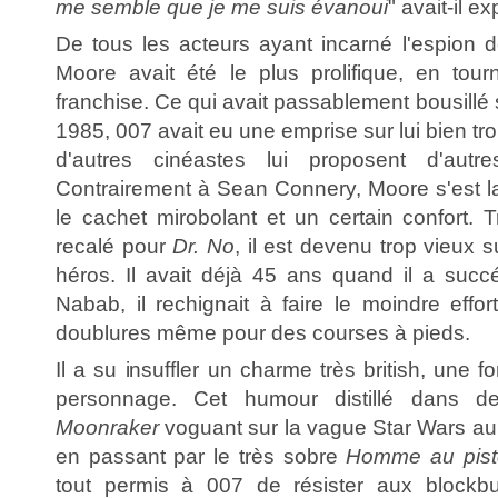
me semble que je me suis évanoui
" avait-il ex
De tous les acteurs ayant incarné l'espion 
Moore avait été le plus prolifique, en tour
franchise. Ce qui avait passablement bousillé 
1985, 007 avait eu une emprise sur lui bien tr
d'autres cinéastes lui proposent d'autre
Contrairement à Sean Connery, Moore s'est l
le cachet mirobolant et un certain confort.
recalé pour
Dr. No
, il est devenu trop vieux s
héros. Il avait déjà 45 ans quand il a suc
Nabab, il rechignait à faire le moindre effor
doublures même pour des courses à pieds.
Il a su insuffler un charme très british, un
personnage. Cet humour distillé dans d
Moonraker
voguant sur la vague Star Wars a
en passant par le très sobre
Homme au pisto
tout permis à 007 de résister aux blockbu