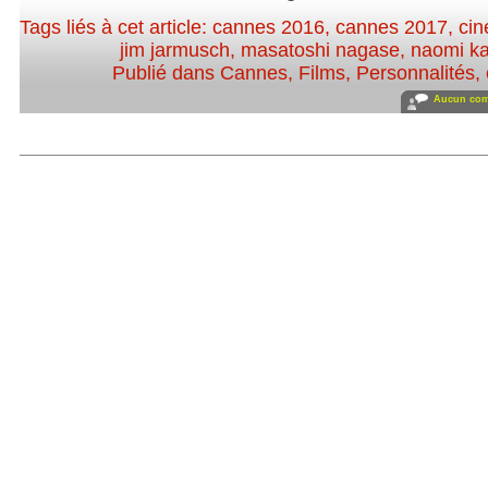
Tags liés à cet article:
cannes 2016
,
cannes 2017
,
cin
jim jarmusch
,
masatoshi nagase
,
naomi k
Publié dans
Cannes
,
Films
,
Personnalités, 
Aucun com