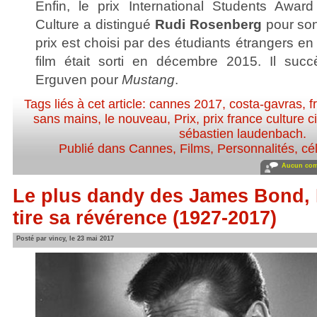
Enfin, le prix International Students Awar
Culture a distingué
Rudi Rosenberg
pour son
prix est choisi par des étudiants étrangers e
film était sorti en décembre 2015. Il su
Erguven pour
Mustang
.
Tags liés à cet article:
cannes 2017
,
costa-gavras
,
f
sans mains
,
le nouveau
,
Prix
,
prix france culture 
sébastien laudenbach
.
Publié dans
Cannes
,
Films
,
Personnalités, cél
Aucun com
Le plus dandy des James Bond,
tire sa révérence (1927-2017)
Posté par vincy, le 23 mai 2017