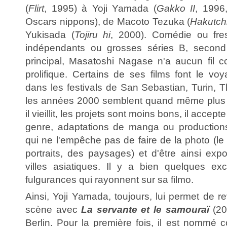
(
Flirt
, 1995) à Yoji Yamada (
Gakko II
, 1996
Oscars nippons), de Macoto Tezuka (
Hakutchi,
Yukisada (
Tojiru hi
, 2000). Comédie ou fres
indépendants ou grosses séries B, second
principal, Masatoshi Nagase n'a aucun fil co
prolifique. Certains de ses films font le vo
dans les festivals de San Sebastian, Turin, T
les années 2000 semblent quand même plus c
il vieillit, les projets sont moins bons, il acce
genre, adaptations de manga ou production
qui ne l'empêche pas de faire de la photo (l
portraits, des paysages) et d'être ainsi ex
villes asiatiques. Il y a bien quelques e
fulgurances qui rayonnent sur sa filmo.
Ainsi, Yoji Yamada, toujours, lui permet de r
scène avec
La servante et le samouraï
(20
Berlin. Pour la première fois, il est nommé 