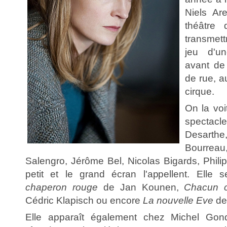
Niels Ar
théâtre
transmet
jeu d'un
avant de
de rue, 
cirque.
On la vo
specta
Desarth
Bourre
Salengro, Jérôme Bel, Nicolas Bigards, Philip
petit et le grand écran l'appellent. Elle
chaperon rouge
de Jan Kounen,
Chacun c
Cédric Klapisch ou encore
La nouvelle Eve
de 
Elle apparaît également chez Michel Gon