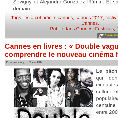
Sevigny et Alejandro González Iñárritu. Et s
demain.
Tags liés à cet article:
cannes
,
cannes 2017
,
festiv
Cannes
.
Publié dans
Cannes
,
Festivals
,
Aucun com
Cannes en livres : « Double vagu
comprendre le nouveau cinéma f
Posté par vincy, le 23 mai 2017
Le pitch
qui don
cinéaste
culture e
populai
centaine 
entre 200