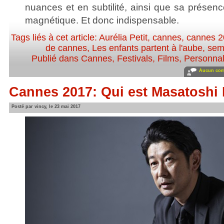
nuances et en subtilité, ainsi que sa présen
magnétique. Et donc indispensable.
Tags liés à cet article:
Aurélia Petit
,
cannes
,
cannes 
de cannes
,
Les enfants partent à l'aube
,
sema
Publié dans
Cannes
,
Festivals
,
Films
,
Personnali
Aucun com
Cannes 2017: Qui est Masatoshi
Posté par vincy, le 23 mai 2017