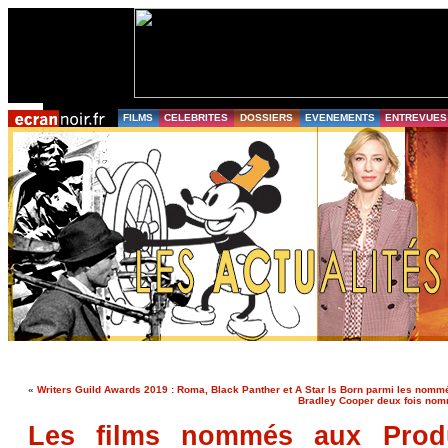
FILMS
CELEBRITES
DOSSIERS
EVENEMENTS
ENTREVUES
«
Writers Guild Awards 2019 : Roma, Black Panther et A Star Is Born parmi les nomm
Bradley Cooper deux fois nomm
Les films nommés aux Produ