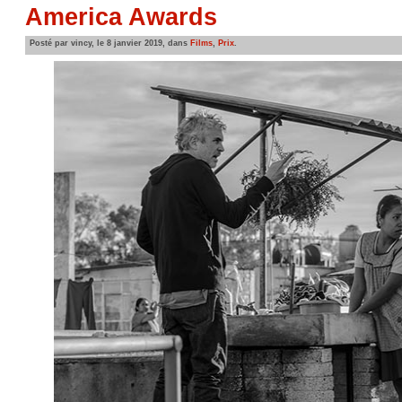
America Awards
Posté par vincy, le 8 janvier 2019, dans
Films
,
Prix
.