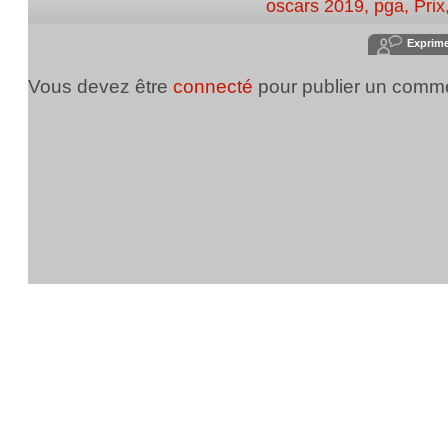
oscars 2019
,
pga
,
Prix
Exprim
Vous devez être
connecté
pour publier un comme