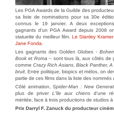
Les PGA Awards de la Guilde des producteur
sa liste de nominations pour sa 30e éditio
connus le 19 janvier. A deux exceptions
gagnants d'un PGA Award depuis 2008 ont
statuette du meilleur film.
Le Stanley Kramer
Jane Fonda
.
Les gagnants des Golden Globes -
Bohem
Book
et
Roma –
sont tous là, aux côtés de
comme
Crazy Rich Asians, Black Panther, A 
bruit
. Entre politique, biopics et mélos, on d
partie de ces films dans la liste des nommés
Côté animation,
Spider-Man : New Generat
plus de priver
L'île aux chiens
d'une ré
méritée, face à trois productions de studios à 
Prix Darryl F. Zanuck du producteur ciném