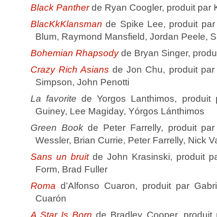
Black Panther
de Ryan Coogler, produit par 
BlacKkKlansman
de Spike Lee, produit par
Blum, Raymond Mansfield, Jordan Peele, S
Bohemian Rhapsody
de Bryan Singer, produ
Crazy Rich Asians
de Jon Chu, produit par
Simpson, John Penotti
La favorite
de Yorgos Lanthimos, produit
Guiney, Lee Magiday, Yórgos Lánthimos
Green Book
de Peter Farrelly, produit pa
Wessler, Brian Currie, Peter Farrelly, Nick V
Sans un bruit
de John Krasinski, produit p
Form, Brad Fuller
Roma
d’Alfonso Cuaron, produit par Gabri
Cuarón
A Star Is Born
de Bradley Cooper, produit p