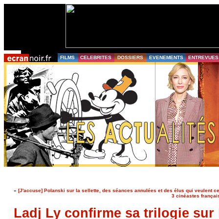
FILMS
CELEBRITES
DOSSIERS
EVENEMENTS
ENTREVUES
«
[J'accuse] Polanski sur la sellette, des séances annulées et des élus qui veulent c
3 cinéastes français
Ladj Ly confirme sa trilogie sur