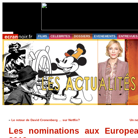
FILMS
CELEBRITES
DOSSIERS
EVENEMENTS
ENTREVUES
«
Le retour de David Cronenberg … sur Netflix?
Un no
Les nominations aux Europe